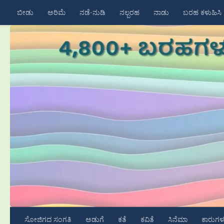
ಬೀಡು
ಅರಿಮೆ
ನಡೆ-ನುಡಿ
ನಲ್ಬರಹ
ನಾಡು
ಬರಹ ಕಳುಹಿಸಿ
Skip to content
ಸೋಜಿಗದ ಸಂಗತಿ
ಅಡುಗೆ
ಕತೆ
ಕವಿತೆ
ಸಿನೆಮಾ
ಕಾರುಗಳ