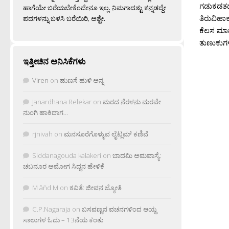
ಗಡುಕಡತದ
ಹಾಗೆಯೇ ಬರೆಯಬೇಕೆಂದೇನೂ ಇಲ್ಲ. ನಿಮಗಾದಶ್ಟು ಕನ್ನಡದ್ದೇ
ತಿರುವಿಹಾ
ಪದಗಳನ್ನು ಬಳಸಿ ಬರೆಯಿರಿ, ಅಶ್ಟೇ.
ಕೆಲಸ ಮಾಡ
ತುಣುಕುಗಳ
ಇತ್ತೀಚಿನ ಅನಿಸಿಕೆಗಳು
Viren
on
ಹುಣಸೆ ಹುಳಿ ಅನ್ನ
Janardhana Relekar
on
ಮರದ ನೆರಳನು ಮರವೇ
ನುಂಗಿ ಹಾಕಿದಾಗ…
rjnivah
on
ಮನಸೂರೆಗೊಳ್ಳುವ ಲೈಟ್ಲಮ್ ಕಣಿವೆ
Siddanagouda kalakeri
on
ಬಾದಮಿ ಅಮವಾಸ್ಯೆ:
ಚಬನೂರ ಅಮೋಗ ಸಿದ್ದನ ಹೇಳಿಕೆ
M âñd M
on
ಕವಿತೆ: ಜೀವನ ಜ್ಯೋತಿ
C.P.Nagaraja
on
ಬಸವಣ್ಣನ ವಚನಗಳಿಂದ ಆಯ್ದ
ಸಾಲುಗಳ ಓದು – 13ನೆಯ ಕಂತು