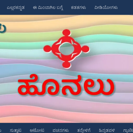
ಎಲ್ಲರಕನ್ನಡ
ಈ ಮಿಂಬಾಗಿಲ ಬಗ್ಗೆ
ಕಡತಗಳು
ವೀಡಿಯೋಗಳು
ು
ಸುತ್ತಾಟ
ಆಟೋಟ
ವಚನಗಳು
ತನ್ನೇಳಿಗೆ
ಹಿನ್ನಡವಳಿ
ಗ್ಯಾಜೆ