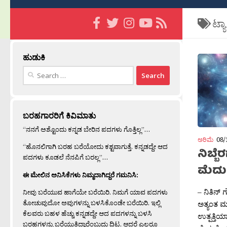
ಟ್ಯ
ಹುಡುಕಿ
Search
for:
ಬರಹಗಾರರಿಗೆ ಕಿವಿಮಾತು
“ನನಗೆ ಅಶ್ಟೊಂದು ಕನ್ನಡ ಬೇರಿನ ಪದಗಳು ಗೊತ್ತಿಲ್ಲ”…
ಅರಿಮೆ
08/
“ಹೊನಲಿಗಾಗಿ ಬರಹ ಬರೆಯೋದು ಕಶ್ಟವಾಗುತ್ತೆ. ಕನ್ನಡದ್ದೇ ಆದ
ನಿಬ್ಬ
ಪದಗಳು ಕೂಡಲೆ ನೆನಪಿಗೆ ಬರಲ್ಲ”…
ಮೆದು
ಈ ಮೇಲಿನ ಅನಿಸಿಕೆಗಳು ನಿಮ್ಮದಾಗಿದ್ದರೆ ಗಮನಿಸಿ:
– ನಿತಿನ
ನೀವು ಬರೆಯುವ ಹಾಗೆಯೇ ಬರೆಯಿರಿ. ನಿಮಗೆ ಯಾವ ಪದಗಳು
ತೋಚುವುದೋ ಅವುಗಳನ್ನು ಬಳಸಿಕೊಂಡೇ ಬರೆಯಿರಿ. ಇಲ್ಲಿ
ಅತ್ಯಂತ ಮ
ಕೆಲವರು ಬಹಳ ಹೆಚ್ಚು ಕನ್ನಡದ್ದೇ ಆದ ಪದಗಳನ್ನು ಬಳಸಿ
ಉತ್ಪತ್ತಿಯ
ಬರಹಗಳನ್ನು ಬರೆಯುತ್ತಿದ್ದಾರೆಂಬುದು ದಿಟ. ಆದರೆ ಎಲ್ಲರೂ