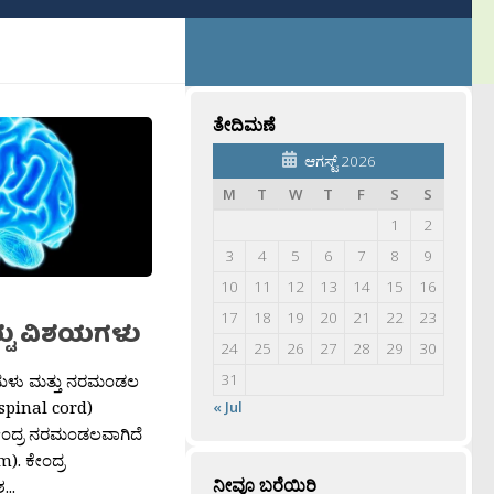
ತೇದಿಮಣೆ
ಆಗಸ್ಟ್ 2026
M
T
W
T
F
S
S
1
2
3
4
5
6
7
8
9
10
11
12
13
14
15
16
17
18
19
20
21
22
23
್ಟು ವಿಶಯಗಳು
24
25
26
27
28
29
30
ಮೆದುಳು ಮತ್ತು ನರಮಂಡಲ
31
(spinal cord)
« Jul
ಂದ್ರ ನರಮಂಡಲವಾಗಿದೆ
). ಕೇಂದ್ರ
ನೀವೂ ಬರೆಯಿರಿ
..