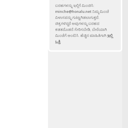
ಬರಹಗಳನ್ನು ಇಲ್ಲಿಗೆ ಮಿಂಚಿಸಿ:
minche@honalu.net
ನಿಮ್ಮ ಮಿಂಚೆ
ವಿಳಾಸವನ್ನು ಗುಟ್ಟಾಗಿಡಲಾಗುತ್ತದೆ.
ಚಿತ್ರಗಳಿದ್ದರೆ ಅವುಗಳನ್ನು ಬರಹದ
ಕಡತದೊಡನೆ ಸೇರಿಸಬೇಡಿ, ಬೇರೆಯಾಗಿ
ಮಿಂಚೆಗೆ ಅಂಟಿಸಿ. ಹೆಚ್ಚಿನ ಮಾಹಿತಿಗಾಗಿ
ಇಲ್ಲಿ
ಒತ್ತಿ
.