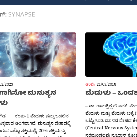
ಾಗ್:
SYNAPSE
12/2023
ಅರಿಮೆ
21/03/2018
ೆರಗಾಗಿಸೋ ಮನುಶ್ಯನ
ಮೆದುಳು – ಒಂದಶ
ಳು
– ಡಾ. ರಾಮಕ್ರಿಶ್ಣ ಟಿ.ಎಮ್. 
ಮೆದುಳು ಮತ್ತು ಮೆದುಳು ಬಳ್ಳಿ 
್ ಗೌಡ. ಕಂತು-1 ಮೆದುಳು ನಮ್ಮ ಒಡಲಿನ
ಒಟ್ಟುಗೂಡಿ ಮಾನವ ದೇಹದ ಕೇ
ುಕ್ಯವಾದ ಅಂಗವಾಗಿದೆ. ಮನುಶ್ಯನ ದೇಹದಲ್ಲಿ
(Central Nervous System
ಾಗುವ ಒಟ್ಟೂ ಶಕ್ತಿಯಲ್ಲಿ; 20% ಶಕ್ತಿಯನ್ನು
ನರಮಂಡಲವು ನ್ಯೂರಾನ್ ಕೋಶ.