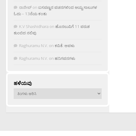
ರಾಜೀವ್
on
ಬಸವಣ್ಣನ ವಚನಗಳಿಂದ ಆಯ್ದ ಸಾಲುಗಳ
ಓದು – 13ನೆಯ ಕಂತು
K.V Shashidhara
on
ಹೊನಲುವಿಗೆ 11 ವರುಶ
ತುಂಬಿದ ನಲಿವು
Raghuramu N.V.
on
ಕವಿತೆ: ಅವಳು
Raghuramu N.V.
on
ಹನಿಗವನಗಳು
ಹಳೆಯವು
ಹಳೆಯವು