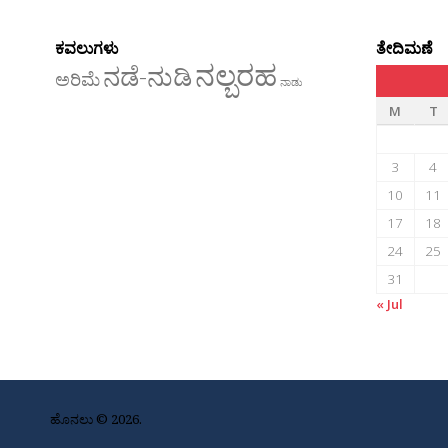
ಕವಲುಗಳು
ತೇದಿಮಣೆ
ನಲ್ಬರಹ
ನಡೆ-ನುಡಿ
ಅರಿಮೆ
ನಾಡು
M
T
3
4
10
11
17
18
24
25
31
« Jul
ಹೊನಲು © 2026.