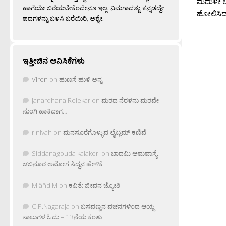
ಮೆದುಳೇ ಬಳ
ಹಾಗೆಯೇ ಬರೆಯಬೇಕೆಂದೇನೂ ಇಲ್ಲ. ನಿಮಗಾದಶ್ಟು ಕನ್ನಡದ್ದೇ
ಹೋಲಿಸಿದಲ್ಲ
ಪದಗಳನ್ನು ಬಳಸಿ ಬರೆಯಿರಿ, ಅಶ್ಟೇ.
ಇತ್ತೀಚಿನ ಅನಿಸಿಕೆಗಳು
Viren
on
ಹುಣಸೆ ಹುಳಿ ಅನ್ನ
Janardhana Relekar
on
ಮರದ ನೆರಳನು ಮರವೇ
ನುಂಗಿ ಹಾಕಿದಾಗ…
rjnivah
on
ಮನಸೂರೆಗೊಳ್ಳುವ ಲೈಟ್ಲಮ್ ಕಣಿವೆ
Siddanagouda kalakeri
on
ಬಾದಮಿ ಅಮವಾಸ್ಯೆ:
ಚಬನೂರ ಅಮೋಗ ಸಿದ್ದನ ಹೇಳಿಕೆ
M âñd M
on
ಕವಿತೆ: ಜೀವನ ಜ್ಯೋತಿ
C.P.Nagaraja
on
ಬಸವಣ್ಣನ ವಚನಗಳಿಂದ ಆಯ್ದ
ಸಾಲುಗಳ ಓದು – 13ನೆಯ ಕಂತು