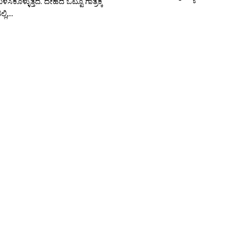
ಸಿಕೊಳ್ಳುತ್ತದೆ. ದೇಹದ ಒಟ್ಟೂ ಗಾತ್ರಕ್ಕೆ
ಿ,...