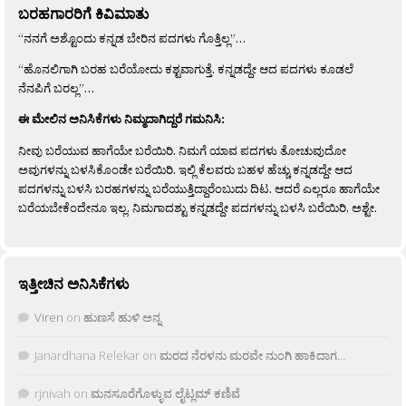
ಬರಹಗಾರರಿಗೆ ಕಿವಿಮಾತು
“ನನಗೆ ಅಶ್ಟೊಂದು ಕನ್ನಡ ಬೇರಿನ ಪದಗಳು ಗೊತ್ತಿಲ್ಲ”…
“ಹೊನಲಿಗಾಗಿ ಬರಹ ಬರೆಯೋದು ಕಶ್ಟವಾಗುತ್ತೆ. ಕನ್ನಡದ್ದೇ ಆದ ಪದಗಳು ಕೂಡಲೆ
ನೆನಪಿಗೆ ಬರಲ್ಲ”…
ಈ ಮೇಲಿನ ಅನಿಸಿಕೆಗಳು ನಿಮ್ಮದಾಗಿದ್ದರೆ ಗಮನಿಸಿ:
ನೀವು ಬರೆಯುವ ಹಾಗೆಯೇ ಬರೆಯಿರಿ. ನಿಮಗೆ ಯಾವ ಪದಗಳು ತೋಚುವುದೋ
ಅವುಗಳನ್ನು ಬಳಸಿಕೊಂಡೇ ಬರೆಯಿರಿ. ಇಲ್ಲಿ ಕೆಲವರು ಬಹಳ ಹೆಚ್ಚು ಕನ್ನಡದ್ದೇ ಆದ
ಪದಗಳನ್ನು ಬಳಸಿ ಬರಹಗಳನ್ನು ಬರೆಯುತ್ತಿದ್ದಾರೆಂಬುದು ದಿಟ. ಆದರೆ ಎಲ್ಲರೂ ಹಾಗೆಯೇ
ಬರೆಯಬೇಕೆಂದೇನೂ ಇಲ್ಲ. ನಿಮಗಾದಶ್ಟು ಕನ್ನಡದ್ದೇ ಪದಗಳನ್ನು ಬಳಸಿ ಬರೆಯಿರಿ, ಅಶ್ಟೇ.
ಇತ್ತೀಚಿನ ಅನಿಸಿಕೆಗಳು
Viren
on
ಹುಣಸೆ ಹುಳಿ ಅನ್ನ
Janardhana Relekar
on
ಮರದ ನೆರಳನು ಮರವೇ ನುಂಗಿ ಹಾಕಿದಾಗ…
rjnivah
on
ಮನಸೂರೆಗೊಳ್ಳುವ ಲೈಟ್ಲಮ್ ಕಣಿವೆ