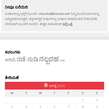
ನೀವೂ ಬರೆಯಿರಿ
ಬರಹಗಳನ್ನು ಇಲ್ಲಿಗೆ ಮಿಂಚಿಸಿ:
minche@honalu.net
ನಿಮ್ಮ ಮಿಂಚೆ ವಿಳಾಸವನ್ನು
ಗುಟ್ಟಾಗಿಡಲಾಗುತ್ತದೆ. ಚಿತ್ರಗಳಿದ್ದರೆ ಅವುಗಳನ್ನು ಬರಹದ ಕಡತದೊಡನೆ ಸೇರಿಸಬೇಡಿ,
ಬೇರೆಯಾಗಿ ಮಿಂಚೆಗೆ ಅಂಟಿಸಿ. ಹೆಚ್ಚಿನ ಮಾಹಿತಿಗಾಗಿ
ಇಲ್ಲಿ ಒತ್ತಿ
.
ಕವಲುಗಳು
ನಲ್ಬರಹ
ನಡೆ-ನುಡಿ
ಅರಿಮೆ
ನಾಡು
ತೇದಿಮಣೆ
ಆಗಸ್ಟ್ 2026
M
T
W
T
F
S
S
1
2
3
4
5
6
7
8
9