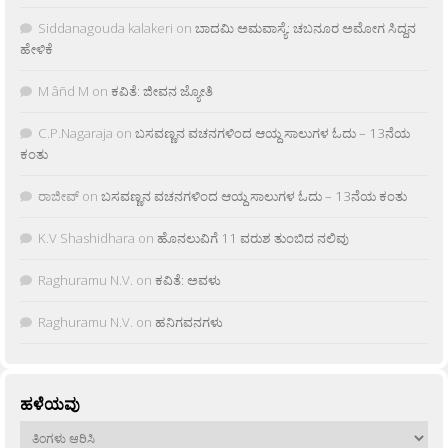
Siddanagouda kalakeri
on
ಬಾದಮಿ ಅಮವಾಸ್ಯೆ: ಚಬನೂರ ಅಮೋಗ ಸಿದ್ದನ
ಹೇಳಿಕೆ
M âñd M
on
ಕವಿತೆ: ಜೀವನ ಜ್ಯೋತಿ
C.P.Nagaraja
on
ಬಸವಣ್ಣನ ವಚನಗಳಿಂದ ಆಯ್ದ ಸಾಲುಗಳ ಓದು – 13ನೆಯ
ಕಂತು
ರಾಜೀವ್
on
ಬಸವಣ್ಣನ ವಚನಗಳಿಂದ ಆಯ್ದ ಸಾಲುಗಳ ಓದು – 13ನೆಯ ಕಂತು
K.V Shashidhara
on
ಹೊನಲುವಿಗೆ 11 ವರುಶ ತುಂಬಿದ ನಲಿವು
Raghuramu N.V.
on
ಕವಿತೆ: ಅವಳು
Raghuramu N.V.
on
ಹನಿಗವನಗಳು
ಹಳೆಯವು
ಹಳೆಯವು