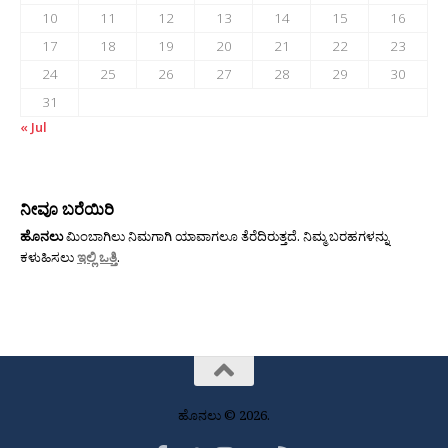
10
11
12
13
14
15
16
17
18
19
20
21
22
23
24
25
26
27
28
29
30
31
« Jul
ನೀವೂ ಬರೆಯಿರಿ
ಹೊನಲು
ಮಿಂಬಾಗಿಲು ನಿಮಗಾಗಿ ಯಾವಾಗಲೂ ತೆರೆದಿರುತ್ತದೆ. ನಿಮ್ಮ ಬರಹಗಳನ್ನು
ಕಳುಹಿಸಲು
ಇಲ್ಲಿ ಒತ್ತಿ
.
ಹೊನಲು © 2026.