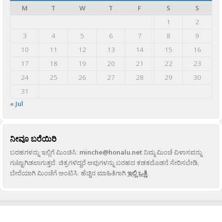
M
T
W
T
F
S
S
1
2
3
4
5
6
7
8
9
10
11
12
13
14
15
16
17
18
19
20
21
22
23
24
25
26
27
28
29
30
31
« Jul
ನೀವೂ ಬರೆಯಿರಿ
ಬರಹಗಳನ್ನು ಇಲ್ಲಿಗೆ ಮಿಂಚಿಸಿ:
minche@honalu.net
ನಿಮ್ಮ ಮಿಂಚೆ ವಿಳಾಸವನ್ನು
ಗುಟ್ಟಾಗಿಡಲಾಗುತ್ತದೆ. ಚಿತ್ರಗಳಿದ್ದರೆ ಅವುಗಳನ್ನು ಬರಹದ ಕಡತದೊಡನೆ ಸೇರಿಸಬೇಡಿ,
ಬೇರೆಯಾಗಿ ಮಿಂಚೆಗೆ ಅಂಟಿಸಿ. ಹೆಚ್ಚಿನ ಮಾಹಿತಿಗಾಗಿ
ಇಲ್ಲಿ ಒತ್ತಿ
.