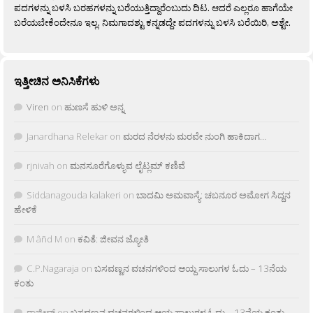
ಪದಗಳನ್ನು ಬಳಸಿ ಬರಹಗಳನ್ನು ಬರೆಯುತ್ತಿದ್ದಾರೆಂಬುದು ದಿಟ. ಆದರೆ ಎಲ್ಲರೂ ಹಾಗೆಯೇ
ಬರೆಯಬೇಕೆಂದೇನೂ ಇಲ್ಲ. ನಿಮಗಾದಶ್ಟು ಕನ್ನಡದ್ದೇ ಪದಗಳನ್ನು ಬಳಸಿ ಬರೆಯಿರಿ, ಅಶ್ಟೇ.
ಇತ್ತೀಚಿನ ಅನಿಸಿಕೆಗಳು
Viren
on
ಹುಣಸೆ ಹುಳಿ ಅನ್ನ
Janardhana Relekar
on
ಮರದ ನೆರಳನು ಮರವೇ ನುಂಗಿ ಹಾಕಿದಾಗ…
rjnivah
on
ಮನಸೂರೆಗೊಳ್ಳುವ ಲೈಟ್ಲಮ್ ಕಣಿವೆ
Siddanagouda kalakeri
on
ಬಾದಮಿ ಅಮವಾಸ್ಯೆ: ಚಬನೂರ ಅಮೋಗ ಸಿದ್ದನ
ಹೇಳಿಕೆ
M âñd M
on
ಕವಿತೆ: ಜೀವನ ಜ್ಯೋತಿ
C.P.Nagaraja
on
ಬಸವಣ್ಣನ ವಚನಗಳಿಂದ ಆಯ್ದ ಸಾಲುಗಳ ಓದು – 13ನೆಯ
ಕಂತು
ರಾಜೀವ್
on
ಬಸವಣ್ಣನ ವಚನಗಳಿಂದ ಆಯ್ದ ಸಾಲುಗಳ ಓದು – 13ನೆಯ ಕಂತು