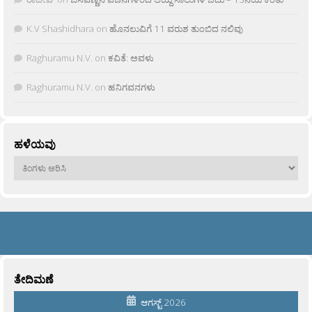
K.V Shashidhara
on
ಹೊನಲುವಿಗೆ 11 ವರುಶ ತುಂಬಿದ ನಲಿವು
Raghuramu N.V.
on
ಕವಿತೆ: ಅವಳು
Raghuramu N.V.
on
ಹನಿಗವನಗಳು
ಹಳೆಯವು
ಹಳೆಯವು
ತೇದಿಮಣೆ
ಆಗಸ್ಟ್ 2026