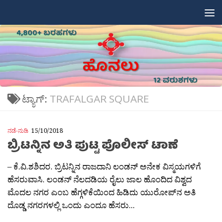
Skip to content
ಟ್ಯಾಗ್:
TRAFALGAR SQUARE
ನಡೆ-ನುಡಿ
15/10/2018
ಬ್ರಿಟನ್ನಿನ ಅತಿ ಪುಟ್ಟ ಪೊಲೀಸ್ ಟಾಣೆ
– ಕೆ.ವಿ.ಶಶಿದರ. ಬ್ರಿಟನ್ನಿನ ರಾಜದಾನಿ ಲಂಡನ್ ಅನೇಕ ವಿಸ್ಮಯಗಳಿಗೆ
ಹೆಸರುವಾಸಿ. ಲಂಡನ್ ನೆಲದಡಿಯ ರೈಲು ಜಾಲ ಹೊಂದಿದ ವಿಶ್ವದ
ಮೊದಲ ನಗರ ಎಂಬ ಹೆಗ್ಗಳಿಕೆಯಿಂದ ಹಿಡಿದು ಯುರೋಪ್‍ನ ಅತಿ
ದೊಡ್ಡ ನಗರಗಳಲ್ಲಿ ಒಂದು ಎಂದೂ ಹೆಸರು...