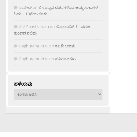
ರಾಜೀವ್
on
ಬಸವಣ್ಣನ ವಚನಗಳಿಂದ ಆಯ್ದ ಸಾಲುಗಳ
ಓದು – 13ನೆಯ ಕಂತು
K.V Shashidhara
on
ಹೊನಲುವಿಗೆ 11 ವರುಶ
ತುಂಬಿದ ನಲಿವು
Raghuramu N.V.
on
ಕವಿತೆ: ಅವಳು
Raghuramu N.V.
on
ಹನಿಗವನಗಳು
ಹಳೆಯವು
ಹಳೆಯವು