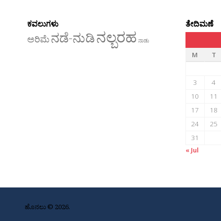
ಕವಲುಗಳು
ತೇದಿಮಣೆ
ನಲ್ಬರಹ
ನಡೆ-ನುಡಿ
ಅರಿಮೆ
ನಾಡು
M
T
3
4
10
11
17
18
24
25
31
« Jul
ಹೊನಲು © 2026.