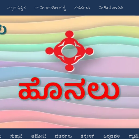
ಎಲ್ಲರಕನ್ನಡ
ಈ ಮಿಂಬಾಗಿಲ ಬಗ್ಗೆ
ಕಡತಗಳು
ವೀಡಿಯೋಗಳು
ು
ಸುತ್ತಾಟ
ಆಟೋಟ
ವಚನಗಳು
ತನ್ನೇಳಿಗೆ
ಹಿನ್ನಡವಳಿ
ಗ್ಯಾಜೆ