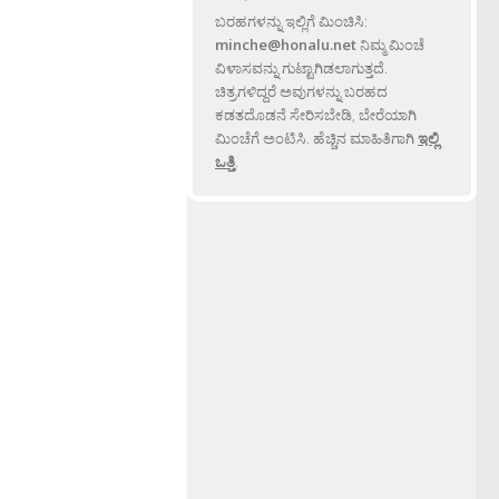
ಬರಹಗಳನ್ನು ಇಲ್ಲಿಗೆ ಮಿಂಚಿಸಿ:
minche@honalu.net
ನಿಮ್ಮ ಮಿಂಚೆ
ವಿಳಾಸವನ್ನು ಗುಟ್ಟಾಗಿಡಲಾಗುತ್ತದೆ.
ಚಿತ್ರಗಳಿದ್ದರೆ ಅವುಗಳನ್ನು ಬರಹದ
ಕಡತದೊಡನೆ ಸೇರಿಸಬೇಡಿ, ಬೇರೆಯಾಗಿ
ಮಿಂಚೆಗೆ ಅಂಟಿಸಿ. ಹೆಚ್ಚಿನ ಮಾಹಿತಿಗಾಗಿ
ಇಲ್ಲಿ
ಒತ್ತಿ
.