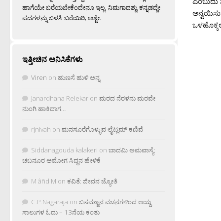
ಎಂಬುದು ಸಾ
ಹಾಗೆಯೇ ಬರೆಯಬೇಕೆಂದೇನೂ ಇಲ್ಲ. ನಿಮಗಾದಶ್ಟು ಕನ್ನಡದ್ದೇ
ಅನ್ವಯಿಸ
ಪದಗಳನ್ನು ಬಳಸಿ ಬರೆಯಿರಿ, ಅಶ್ಟೇ.
ಒಳಹೊಕ್ಕಲ್ಲಿ
ಇತ್ತೀಚಿನ ಅನಿಸಿಕೆಗಳು
Viren
on
ಹುಣಸೆ ಹುಳಿ ಅನ್ನ
Janardhana Relekar
on
ಮರದ ನೆರಳನು ಮರವೇ
ನುಂಗಿ ಹಾಕಿದಾಗ…
rjnivah
on
ಮನಸೂರೆಗೊಳ್ಳುವ ಲೈಟ್ಲಮ್ ಕಣಿವೆ
Siddanagouda kalakeri
on
ಬಾದಮಿ ಅಮವಾಸ್ಯೆ:
ಚಬನೂರ ಅಮೋಗ ಸಿದ್ದನ ಹೇಳಿಕೆ
M âñd M
on
ಕವಿತೆ: ಜೀವನ ಜ್ಯೋತಿ
C.P.Nagaraja
on
ಬಸವಣ್ಣನ ವಚನಗಳಿಂದ ಆಯ್ದ
ಸಾಲುಗಳ ಓದು – 13ನೆಯ ಕಂತು