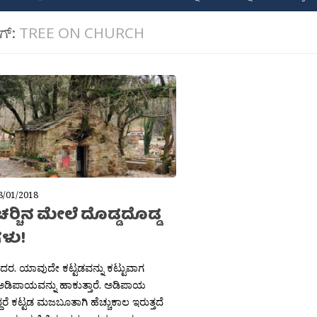
ಾಗ್:
TREE ON CHURCH
8/01/2018
 ಚರ‍್ಚಿನ ಮೇಲೆ ದೊಡ್ಡದೊಡ್ಡ
ಳು!
ಶಿದರ. ಯಾವುದೇ ಕಟ್ಟಡವನ್ನು ಕಟ್ಟುವಾಗ
ಡಿಪಾಯವನ್ನು ಹಾಕುತ್ತಾರೆ. ಅಡಿಪಾಯ
್ದರೆ ಕಟ್ಟಡ ಮಜಬೂತಾಗಿ ಹೆಚ್ಚುಕಾಲ ಇರುತ್ತದೆ