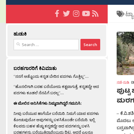
ಟ್ಯ
ಹುಡುಕಿ
Search
for:
ಬರಹಗಾರರಿಗೆ ಕಿವಿಮಾತು
“ನನಗೆ ಅಶ್ಟೊಂದು ಕನ್ನಡ ಬೇರಿನ ಪದಗಳು ಗೊತ್ತಿಲ್ಲ”…
ನಡೆ-ನುಡಿ
0
“ಹೊನಲಿಗಾಗಿ ಬರಹ ಬರೆಯೋದು ಕಶ್ಟವಾಗುತ್ತೆ. ಕನ್ನಡದ್ದೇ ಆದ
ಪುಟ್ಟ
ಪದಗಳು ಕೂಡಲೆ ನೆನಪಿಗೆ ಬರಲ್ಲ”…
ಮರಗ
ಈ ಮೇಲಿನ ಅನಿಸಿಕೆಗಳು ನಿಮ್ಮದಾಗಿದ್ದರೆ ಗಮನಿಸಿ:
– ಕೆ.ವಿ.ಶ
ನೀವು ಬರೆಯುವ ಹಾಗೆಯೇ ಬರೆಯಿರಿ. ನಿಮಗೆ ಯಾವ ಪದಗಳು
ತೋಚುವುದೋ ಅವುಗಳನ್ನು ಬಳಸಿಕೊಂಡೇ ಬರೆಯಿರಿ. ಇಲ್ಲಿ
ಮೊದಲು ಅ
ಕೆಲವರು ಬಹಳ ಹೆಚ್ಚು ಕನ್ನಡದ್ದೇ ಆದ ಪದಗಳನ್ನು ಬಳಸಿ
ಬದ್ರವಾಗಿದ
ಬರಹಗಳನ್ನು ಬರೆಯುತ್ತಿದ್ದಾರೆಂಬುದು ದಿಟ. ಆದರೆ ಎಲ್ಲರೂ