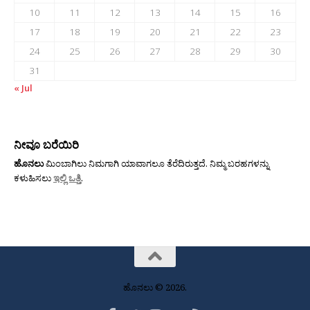
10
11
12
13
14
15
16
17
18
19
20
21
22
23
24
25
26
27
28
29
30
31
« Jul
ನೀವೂ ಬರೆಯಿರಿ
ಹೊನಲು
ಮಿಂಬಾಗಿಲು ನಿಮಗಾಗಿ ಯಾವಾಗಲೂ ತೆರೆದಿರುತ್ತದೆ. ನಿಮ್ಮ ಬರಹಗಳನ್ನು
ಕಳುಹಿಸಲು
ಇಲ್ಲಿ ಒತ್ತಿ
.
ಹೊನಲು © 2026.