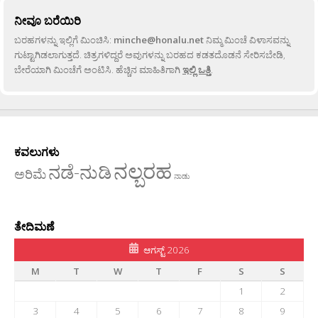
ನೀವೂ ಬರೆಯಿರಿ
ಬರಹಗಳನ್ನು ಇಲ್ಲಿಗೆ ಮಿಂಚಿಸಿ:
minche@honalu.net
ನಿಮ್ಮ ಮಿಂಚೆ ವಿಳಾಸವನ್ನು
ಗುಟ್ಟಾಗಿಡಲಾಗುತ್ತದೆ. ಚಿತ್ರಗಳಿದ್ದರೆ ಅವುಗಳನ್ನು ಬರಹದ ಕಡತದೊಡನೆ ಸೇರಿಸಬೇಡಿ,
ಬೇರೆಯಾಗಿ ಮಿಂಚೆಗೆ ಅಂಟಿಸಿ. ಹೆಚ್ಚಿನ ಮಾಹಿತಿಗಾಗಿ
ಇಲ್ಲಿ ಒತ್ತಿ
.
ಕವಲುಗಳು
ನಲ್ಬರಹ
ನಡೆ-ನುಡಿ
ಅರಿಮೆ
ನಾಡು
ತೇದಿಮಣೆ
ಆಗಸ್ಟ್ 2026
M
T
W
T
F
S
S
1
2
3
4
5
6
7
8
9