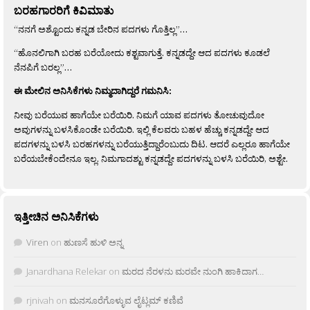
ಬರಹಗಾರರಿಗೆ ಕಿವಿಮಾತು
“ನನಗೆ ಅಶ್ಟೊಂದು ಕನ್ನಡ ಬೇರಿನ ಪದಗಳು ಗೊತ್ತಿಲ್ಲ”…
“ಹೊನಲಿಗಾಗಿ ಬರಹ ಬರೆಯೋದು ಕಶ್ಟವಾಗುತ್ತೆ. ಕನ್ನಡದ್ದೇ ಆದ ಪದಗಳು ಕೂಡಲೆ
ನೆನಪಿಗೆ ಬರಲ್ಲ”…
ಈ ಮೇಲಿನ ಅನಿಸಿಕೆಗಳು ನಿಮ್ಮದಾಗಿದ್ದರೆ ಗಮನಿಸಿ:
ನೀವು ಬರೆಯುವ ಹಾಗೆಯೇ ಬರೆಯಿರಿ. ನಿಮಗೆ ಯಾವ ಪದಗಳು ತೋಚುವುದೋ
ಅವುಗಳನ್ನು ಬಳಸಿಕೊಂಡೇ ಬರೆಯಿರಿ. ಇಲ್ಲಿ ಕೆಲವರು ಬಹಳ ಹೆಚ್ಚು ಕನ್ನಡದ್ದೇ ಆದ
ಪದಗಳನ್ನು ಬಳಸಿ ಬರಹಗಳನ್ನು ಬರೆಯುತ್ತಿದ್ದಾರೆಂಬುದು ದಿಟ. ಆದರೆ ಎಲ್ಲರೂ ಹಾಗೆಯೇ
ಬರೆಯಬೇಕೆಂದೇನೂ ಇಲ್ಲ. ನಿಮಗಾದಶ್ಟು ಕನ್ನಡದ್ದೇ ಪದಗಳನ್ನು ಬಳಸಿ ಬರೆಯಿರಿ, ಅಶ್ಟೇ.
ಇತ್ತೀಚಿನ ಅನಿಸಿಕೆಗಳು
Viren
on
ಹುಣಸೆ ಹುಳಿ ಅನ್ನ
Janardhana Relekar
on
ಮರದ ನೆರಳನು ಮರವೇ ನುಂಗಿ ಹಾಕಿದಾಗ…
rjnivah
on
ಮನಸೂರೆಗೊಳ್ಳುವ ಲೈಟ್ಲಮ್ ಕಣಿವೆ