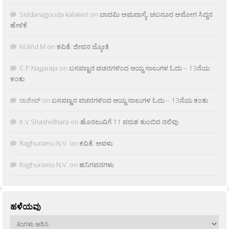
Siddanagouda kalakeri
on
ಬಾದಮಿ ಅಮವಾಸ್ಯೆ: ಚಬನೂರ ಅಮೋಗ ಸಿದ್ದನ
ಹೇಳಿಕೆ
M âñd M
on
ಕವಿತೆ: ಜೀವನ ಜ್ಯೋತಿ
C.P.Nagaraja
on
ಬಸವಣ್ಣನ ವಚನಗಳಿಂದ ಆಯ್ದ ಸಾಲುಗಳ ಓದು – 13ನೆಯ
ಕಂತು
ರಾಜೀವ್
on
ಬಸವಣ್ಣನ ವಚನಗಳಿಂದ ಆಯ್ದ ಸಾಲುಗಳ ಓದು – 13ನೆಯ ಕಂತು
K.V Shashidhara
on
ಹೊನಲುವಿಗೆ 11 ವರುಶ ತುಂಬಿದ ನಲಿವು
Raghuramu N.V.
on
ಕವಿತೆ: ಅವಳು
Raghuramu N.V.
on
ಹನಿಗವನಗಳು
ಹಳೆಯವು
ಹಳೆಯವು