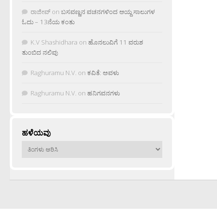
ರಾಜೀವ್
on
ಬಸವಣ್ಣನ ವಚನಗಳಿಂದ ಆಯ್ದ ಸಾಲುಗಳ
ಓದು – 13ನೆಯ ಕಂತು
K.V Shashidhara
on
ಹೊನಲುವಿಗೆ 11 ವರುಶ
ತುಂಬಿದ ನಲಿವು
Raghuramu N.V.
on
ಕವಿತೆ: ಅವಳು
Raghuramu N.V.
on
ಹನಿಗವನಗಳು
ಹಳೆಯವು
ಹಳೆಯವು