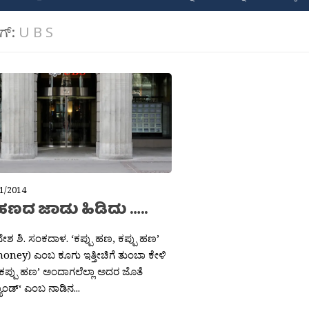
ಾಗ್:
U B S
1/2014
 ಹಣದ ಜಾಡು ಹಿಡಿದು …..
ನೇಶ ಶಿ. ಸಂಕದಾಳ. ‘ಕಪ್ಪು ಹಣ, ಕಪ್ಪು ಹಣ’
oney) ಎಂಬ ಕೂಗು ಇತ್ತೀಚಿಗೆ ತುಂಬಾ ಕೇಳಿ
. ‘ಕಪ್ಪು ಹಣ’ ಅಂದಾಗಲೆಲ್ಲಾ ಅದರ ಜೊತೆ
್ಯಾಂಡ್‘ ಎಂಬ ನಾಡಿನ...