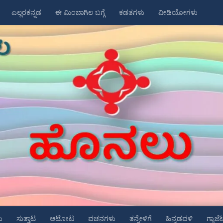
ಎಲ್ಲರಕನ್ನಡ
ಈ ಮಿಂಬಾಗಿಲ ಬಗ್ಗೆ
ಕಡತಗಳು
ವೀಡಿಯೋಗಳು
ು
ಸುತ್ತಾಟ
ಆಟೋಟ
ವಚನಗಳು
ತನ್ನೇಳಿಗೆ
ಹಿನ್ನಡವಳಿ
ಗ್ಯಾಜೆ