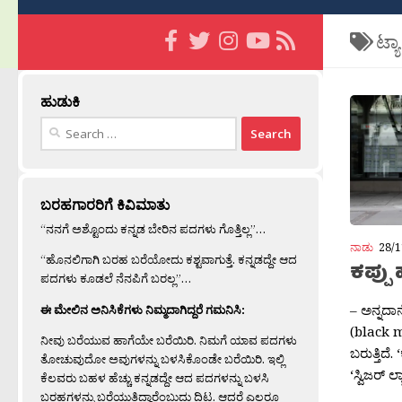
ಟ್ಯ
ಹುಡುಕಿ
Search
for:
ಬರಹಗಾರರಿಗೆ ಕಿವಿಮಾತು
“ನನಗೆ ಅಶ್ಟೊಂದು ಕನ್ನಡ ಬೇರಿನ ಪದಗಳು ಗೊತ್ತಿಲ್ಲ”…
ನಾಡು
28/1
“ಹೊನಲಿಗಾಗಿ ಬರಹ ಬರೆಯೋದು ಕಶ್ಟವಾಗುತ್ತೆ. ಕನ್ನಡದ್ದೇ ಆದ
ಕಪ್ಪು
ಪದಗಳು ಕೂಡಲೆ ನೆನಪಿಗೆ ಬರಲ್ಲ”…
– ಅನ್ನದಾ
ಈ ಮೇಲಿನ ಅನಿಸಿಕೆಗಳು ನಿಮ್ಮದಾಗಿದ್ದರೆ ಗಮನಿಸಿ:
(black m
ನೀವು ಬರೆಯುವ ಹಾಗೆಯೇ ಬರೆಯಿರಿ. ನಿಮಗೆ ಯಾವ ಪದಗಳು
ಬರುತ್ತಿದೆ
ತೋಚುವುದೋ ಅವುಗಳನ್ನು ಬಳಸಿಕೊಂಡೇ ಬರೆಯಿರಿ. ಇಲ್ಲಿ
‘ಸ್ವಿಜರ್ ಲ
ಕೆಲವರು ಬಹಳ ಹೆಚ್ಚು ಕನ್ನಡದ್ದೇ ಆದ ಪದಗಳನ್ನು ಬಳಸಿ
ಬರಹಗಳನ್ನು ಬರೆಯುತ್ತಿದ್ದಾರೆಂಬುದು ದಿಟ. ಆದರೆ ಎಲ್ಲರೂ