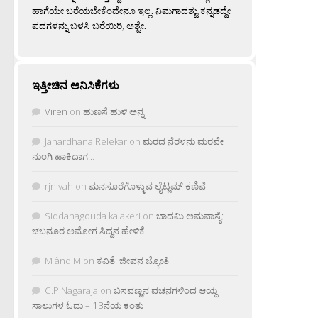
ಹಾಗೆಯೇ ಬರೆಯಬೇಕೆಂದೇನೂ ಇಲ್ಲ. ನಿಮಗಾದಶ್ಟು ಕನ್ನಡದ್ದೇ
ಪದಗಳನ್ನು ಬಳಸಿ ಬರೆಯಿರಿ, ಅಶ್ಟೇ.
ಇತ್ತೀಚಿನ ಅನಿಸಿಕೆಗಳು
Viren
on
ಹುಣಸೆ ಹುಳಿ ಅನ್ನ
Janardhana Relekar
on
ಮರದ ನೆರಳನು ಮರವೇ
ನುಂಗಿ ಹಾಕಿದಾಗ…
rjnivah
on
ಮನಸೂರೆಗೊಳ್ಳುವ ಲೈಟ್ಲಮ್ ಕಣಿವೆ
Siddanagouda kalakeri
on
ಬಾದಮಿ ಅಮವಾಸ್ಯೆ:
ಚಬನೂರ ಅಮೋಗ ಸಿದ್ದನ ಹೇಳಿಕೆ
M âñd M
on
ಕವಿತೆ: ಜೀವನ ಜ್ಯೋತಿ
C.P.Nagaraja
on
ಬಸವಣ್ಣನ ವಚನಗಳಿಂದ ಆಯ್ದ
ಸಾಲುಗಳ ಓದು – 13ನೆಯ ಕಂತು