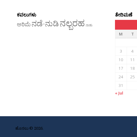
ಕವಲುಗಳು
ತೇದಿಮಣೆ
ನಲ್ಬರಹ
ನಡೆ-ನುಡಿ
ಅರಿಮೆ
ನಾಡು
M
T
3
4
10
11
17
18
24
25
31
« Jul
ಹೊನಲು © 2026.