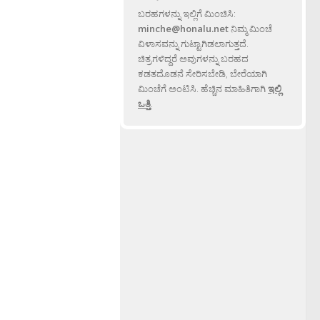
ಬರಹಗಳನ್ನು ಇಲ್ಲಿಗೆ ಮಿಂಚಿಸಿ:
minche@honalu.net
ನಿಮ್ಮ ಮಿಂಚೆ
ವಿಳಾಸವನ್ನು ಗುಟ್ಟಾಗಿಡಲಾಗುತ್ತದೆ.
ಚಿತ್ರಗಳಿದ್ದರೆ ಅವುಗಳನ್ನು ಬರಹದ
ಕಡತದೊಡನೆ ಸೇರಿಸಬೇಡಿ, ಬೇರೆಯಾಗಿ
ಮಿಂಚೆಗೆ ಅಂಟಿಸಿ. ಹೆಚ್ಚಿನ ಮಾಹಿತಿಗಾಗಿ
ಇಲ್ಲಿ
ಒತ್ತಿ
.