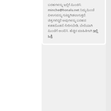
ಬರಹಗಳನ್ನು ಇಲ್ಲಿಗೆ ಮಿಂಚಿಸಿ:
minche@honalu.net
ನಿಮ್ಮ ಮಿಂಚೆ
ವಿಳಾಸವನ್ನು ಗುಟ್ಟಾಗಿಡಲಾಗುತ್ತದೆ.
ಚಿತ್ರಗಳಿದ್ದರೆ ಅವುಗಳನ್ನು ಬರಹದ
ಕಡತದೊಡನೆ ಸೇರಿಸಬೇಡಿ, ಬೇರೆಯಾಗಿ
ಮಿಂಚೆಗೆ ಅಂಟಿಸಿ. ಹೆಚ್ಚಿನ ಮಾಹಿತಿಗಾಗಿ
ಇಲ್ಲಿ
ಒತ್ತಿ
.