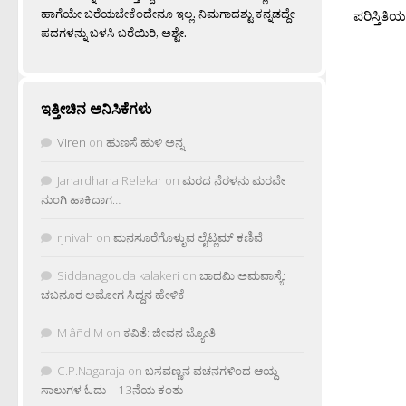
ಹಾಗೆಯೇ ಬರೆಯಬೇಕೆಂದೇನೂ ಇಲ್ಲ. ನಿಮಗಾದಶ್ಟು ಕನ್ನಡದ್ದೇ
ಪರಿಸ್ತಿತಿಯಲ
ಪದಗಳನ್ನು ಬಳಸಿ ಬರೆಯಿರಿ, ಅಶ್ಟೇ.
ಇತ್ತೀಚಿನ ಅನಿಸಿಕೆಗಳು
Viren
on
ಹುಣಸೆ ಹುಳಿ ಅನ್ನ
Janardhana Relekar
on
ಮರದ ನೆರಳನು ಮರವೇ
ನುಂಗಿ ಹಾಕಿದಾಗ…
rjnivah
on
ಮನಸೂರೆಗೊಳ್ಳುವ ಲೈಟ್ಲಮ್ ಕಣಿವೆ
Siddanagouda kalakeri
on
ಬಾದಮಿ ಅಮವಾಸ್ಯೆ:
ಚಬನೂರ ಅಮೋಗ ಸಿದ್ದನ ಹೇಳಿಕೆ
M âñd M
on
ಕವಿತೆ: ಜೀವನ ಜ್ಯೋತಿ
C.P.Nagaraja
on
ಬಸವಣ್ಣನ ವಚನಗಳಿಂದ ಆಯ್ದ
ಸಾಲುಗಳ ಓದು – 13ನೆಯ ಕಂತು