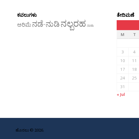
ಕವಲುಗಳು
ತೇದಿಮಣೆ
ನಲ್ಬರಹ
ನಡೆ-ನುಡಿ
ಅರಿಮೆ
ನಾಡು
M
T
3
4
10
11
17
18
24
25
31
« Jul
ಹೊನಲು © 2026.