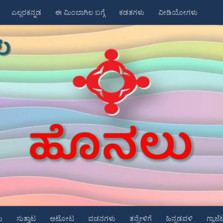
ಎಲ್ಲರಕನ್ನಡ
ಈ ಮಿಂಬಾಗಿಲ ಬಗ್ಗೆ
ಕಡತಗಳು
ವೀಡಿಯೋಗಳು
ು
ಸುತ್ತಾಟ
ಆಟೋಟ
ವಚನಗಳು
ತನ್ನೇಳಿಗೆ
ಹಿನ್ನಡವಳಿ
ಗ್ಯಾಜೆ