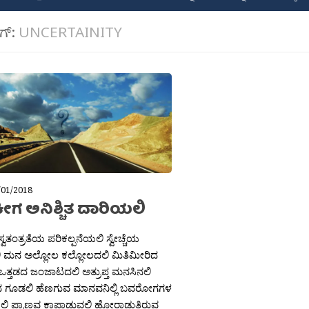
ಾಗ್:
UNCERTAINITY
/01/2018
ೀಗ ಅನಿಶ್ಚಿತ ದಾರಿಯಲಿ
ಸ್ವತಂತ್ರತೆಯ ಪರಿಕಲ್ಪನೆಯಲಿ ಸ್ವೇಚ್ಚೆಯ
 ಮನ ಅಲ್ಲೋಲ ಕಲ್ಲೋಲದಲಿ ಮಿತಿಮೀರಿದ
ತ್ತಡದ ಜಂಜಾಟದಲಿ ಅತ್ರುಪ್ತ ಮನಸಿನಲಿ
ಗೂಡಲಿ ಹೆಣಗುವ ಮಾನವನಿಲ್ಲಿ ಬವರೋಗಗಳ
ಿ ಪ್ರಾಣವ ಕಾಪಾಡುವಲಿ ಹೋರಾಡುತಿರುವ