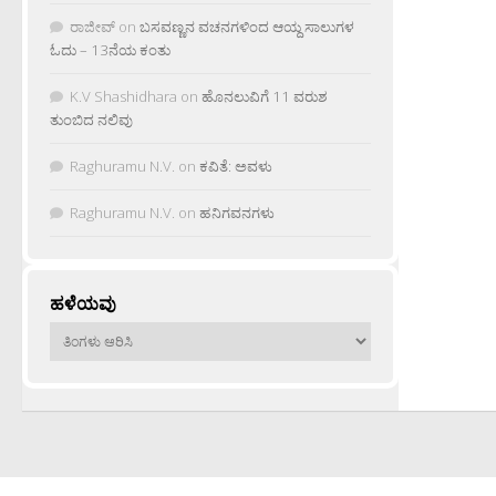
ರಾಜೀವ್
on
ಬಸವಣ್ಣನ ವಚನಗಳಿಂದ ಆಯ್ದ ಸಾಲುಗಳ
ಓದು – 13ನೆಯ ಕಂತು
K.V Shashidhara
on
ಹೊನಲುವಿಗೆ 11 ವರುಶ
ತುಂಬಿದ ನಲಿವು
Raghuramu N.V.
on
ಕವಿತೆ: ಅವಳು
Raghuramu N.V.
on
ಹನಿಗವನಗಳು
ಹಳೆಯವು
ಹಳೆಯವು