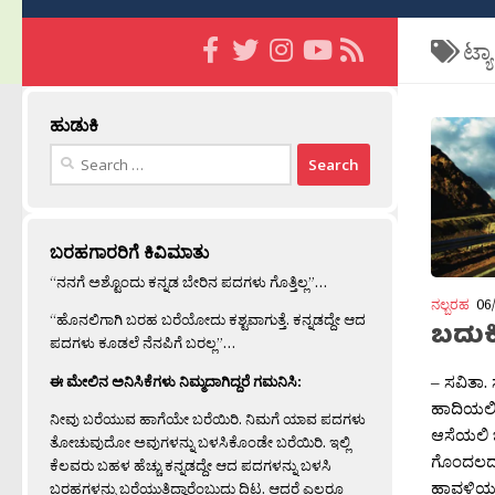
ಟ್ಯ
ಹುಡುಕಿ
Search
for:
ಬರಹಗಾರರಿಗೆ ಕಿವಿಮಾತು
“ನನಗೆ ಅಶ್ಟೊಂದು ಕನ್ನಡ ಬೇರಿನ ಪದಗಳು ಗೊತ್ತಿಲ್ಲ”…
ನಲ್ಬರಹ
06
“ಹೊನಲಿಗಾಗಿ ಬರಹ ಬರೆಯೋದು ಕಶ್ಟವಾಗುತ್ತೆ. ಕನ್ನಡದ್ದೇ ಆದ
ಬದುಕ
ಪದಗಳು ಕೂಡಲೆ ನೆನಪಿಗೆ ಬರಲ್ಲ”…
– ಸವಿತಾ. 
ಈ ಮೇಲಿನ ಅನಿಸಿಕೆಗಳು ನಿಮ್ಮದಾಗಿದ್ದರೆ ಗಮನಿಸಿ:
ಹಾದಿಯಲಿ
ನೀವು ಬರೆಯುವ ಹಾಗೆಯೇ ಬರೆಯಿರಿ. ನಿಮಗೆ ಯಾವ ಪದಗಳು
ಆಸೆಯಲಿ ಒ
ತೋಚುವುದೋ ಅವುಗಳನ್ನು ಬಳಸಿಕೊಂಡೇ ಬರೆಯಿರಿ. ಇಲ್ಲಿ
ಗೊಂದಲದ 
ಕೆಲವರು ಬಹಳ ಹೆಚ್ಚು ಕನ್ನಡದ್ದೇ ಆದ ಪದಗಳನ್ನು ಬಳಸಿ
ಹಾವಳಿಯಲ
ಬರಹಗಳನ್ನು ಬರೆಯುತ್ತಿದ್ದಾರೆಂಬುದು ದಿಟ. ಆದರೆ ಎಲ್ಲರೂ