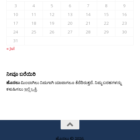
3
4
5
6
7
8
9
10
11
12
13
14
15
16
17
18
19
20
21
22
23
24
25
26
27
28
29
30
31
« Jul
ನೀವೂ ಬರೆಯಿರಿ
ಹೊನಲು
ಮಿಂಬಾಗಿಲು ನಿಮಗಾಗಿ ಯಾವಾಗಲೂ ತೆರೆದಿರುತ್ತದೆ. ನಿಮ್ಮ ಬರಹಗಳನ್ನು
ಕಳುಹಿಸಲು
ಇಲ್ಲಿ ಒತ್ತಿ
.
ಹೊನಲು © 2026.