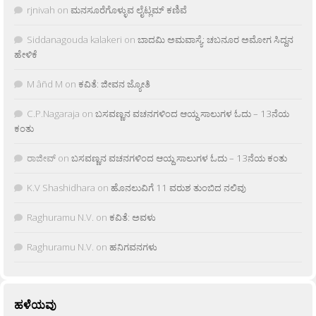
rjnivah
on
ಮನಸೂರೆಗೊಳ್ಳುವ ಲೈಟ್ಲಮ್ ಕಣಿವೆ
Siddanagouda kalakeri
on
ಬಾದಮಿ ಅಮವಾಸ್ಯೆ: ಚಬನೂರ ಅಮೋಗ ಸಿದ್ದನ
ಹೇಳಿಕೆ
M âñd M
on
ಕವಿತೆ: ಜೀವನ ಜ್ಯೋತಿ
C.P.Nagaraja
on
ಬಸವಣ್ಣನ ವಚನಗಳಿಂದ ಆಯ್ದ ಸಾಲುಗಳ ಓದು – 13ನೆಯ
ಕಂತು
ರಾಜೀವ್
on
ಬಸವಣ್ಣನ ವಚನಗಳಿಂದ ಆಯ್ದ ಸಾಲುಗಳ ಓದು – 13ನೆಯ ಕಂತು
K.V Shashidhara
on
ಹೊನಲುವಿಗೆ 11 ವರುಶ ತುಂಬಿದ ನಲಿವು
Raghuramu N.V.
on
ಕವಿತೆ: ಅವಳು
Raghuramu N.V.
on
ಹನಿಗವನಗಳು
ಹಳೆಯವು