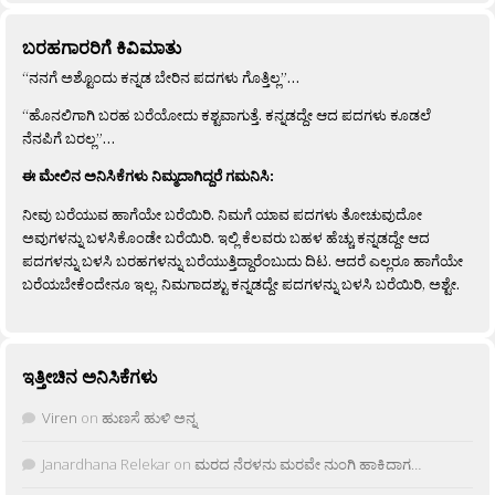
ಬರಹಗಾರರಿಗೆ ಕಿವಿಮಾತು
“ನನಗೆ ಅಶ್ಟೊಂದು ಕನ್ನಡ ಬೇರಿನ ಪದಗಳು ಗೊತ್ತಿಲ್ಲ”…
“ಹೊನಲಿಗಾಗಿ ಬರಹ ಬರೆಯೋದು ಕಶ್ಟವಾಗುತ್ತೆ. ಕನ್ನಡದ್ದೇ ಆದ ಪದಗಳು ಕೂಡಲೆ
ನೆನಪಿಗೆ ಬರಲ್ಲ”…
ಈ ಮೇಲಿನ ಅನಿಸಿಕೆಗಳು ನಿಮ್ಮದಾಗಿದ್ದರೆ ಗಮನಿಸಿ:
ನೀವು ಬರೆಯುವ ಹಾಗೆಯೇ ಬರೆಯಿರಿ. ನಿಮಗೆ ಯಾವ ಪದಗಳು ತೋಚುವುದೋ
ಅವುಗಳನ್ನು ಬಳಸಿಕೊಂಡೇ ಬರೆಯಿರಿ. ಇಲ್ಲಿ ಕೆಲವರು ಬಹಳ ಹೆಚ್ಚು ಕನ್ನಡದ್ದೇ ಆದ
ಪದಗಳನ್ನು ಬಳಸಿ ಬರಹಗಳನ್ನು ಬರೆಯುತ್ತಿದ್ದಾರೆಂಬುದು ದಿಟ. ಆದರೆ ಎಲ್ಲರೂ ಹಾಗೆಯೇ
ಬರೆಯಬೇಕೆಂದೇನೂ ಇಲ್ಲ. ನಿಮಗಾದಶ್ಟು ಕನ್ನಡದ್ದೇ ಪದಗಳನ್ನು ಬಳಸಿ ಬರೆಯಿರಿ, ಅಶ್ಟೇ.
ಇತ್ತೀಚಿನ ಅನಿಸಿಕೆಗಳು
Viren
on
ಹುಣಸೆ ಹುಳಿ ಅನ್ನ
Janardhana Relekar
on
ಮರದ ನೆರಳನು ಮರವೇ ನುಂಗಿ ಹಾಕಿದಾಗ…