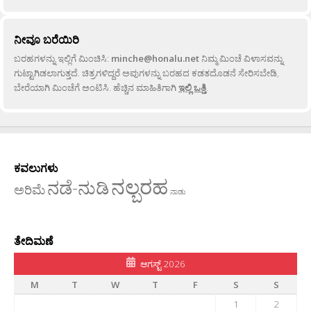
ನೀವೂ ಬರೆಯಿರಿ
ಬರಹಗಳನ್ನು ಇಲ್ಲಿಗೆ ಮಿಂಚಿಸಿ:
minche@honalu.net
ನಿಮ್ಮ ಮಿಂಚೆ ವಿಳಾಸವನ್ನು
ಗುಟ್ಟಾಗಿಡಲಾಗುತ್ತದೆ. ಚಿತ್ರಗಳಿದ್ದರೆ ಅವುಗಳನ್ನು ಬರಹದ ಕಡತದೊಡನೆ ಸೇರಿಸಬೇಡಿ,
ಬೇರೆಯಾಗಿ ಮಿಂಚೆಗೆ ಅಂಟಿಸಿ. ಹೆಚ್ಚಿನ ಮಾಹಿತಿಗಾಗಿ
ಇಲ್ಲಿ ಒತ್ತಿ
.
ಕವಲುಗಳು
ನಲ್ಬರಹ
ನಡೆ-ನುಡಿ
ಅರಿಮೆ
ನಾಡು
ತೇದಿಮಣೆ
ಆಗಸ್ಟ್ 2026
M
T
W
T
F
S
S
1
2