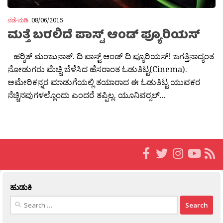
ನಡೆ-ನುಡಿ
08/06/2015
ಮತ್ತೆ ಬರಲಿದೆ ಪಾಸ್ಟ್ ಆಂಡ್ ಪ್ಯೂರಿಯಸ್
– ಹರ‍್ಶಿತ್ ಮಂಜುನಾತ್. ದಿ ಪಾಸ್ಟ್ ಆಂಡ್ ದಿ ಪ್ಯೂರಿಯಸ್! ಜಗತ್ತಿನಾದ್ಯಂತ
ನೋಡುಗರು ಮೆಚ್ಚಿ ಬೆಳೆಸಿದ ಹೆಸರಾಂತ ಓಡುತಿಟ್ಟ(Cinema).
ಅಮೇರಿಕನ್ನರ ಮಾಡುಗೆಯಲ್ಲಿ ತಯಾರಾದ ಈ ಓಡುತಿಟ್ಟ ಯುವಕರ
ನೆಚ್ಚಿನವುಗಳಲ್ಲೊಂದು ಎಂದರೆ ತಪ್ಪಿಲ್ಲ. ಯೂನಿವರ‍್ಸಲ್...
ಹುಡುಕಿ
Search
for: