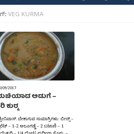
ಾಗ್:
VEG KURMA
0/09/2017
 ರುಚಿಯಾದ ಅಡುಗೆ –
 ಕುರ‍್ಮ
 ಶ್ರೀನಿವಾಸ್. ಬೇಕಾಗುವ ಸಾಮಾಗ್ರಿಗಳು: ಬೀನ್ಸ್ –
ಾರೆಟ್ – 1-2 ಆಲೂಗಡ್ಡೆ – 2 ಬಟಾಣಿ – 1
ತುರಿ – 1/4 ಲೋಟ ಪುದೀನಾ ಸೊಪ್ಪು –...