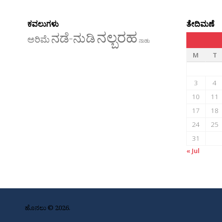
ಕವಲುಗಳು
ತೇದಿಮಣೆ
ನಲ್ಬರಹ
ನಡೆ-ನುಡಿ
ಅರಿಮೆ
ನಾಡು
M
T
3
4
10
11
17
18
24
25
31
« Jul
ಹೊನಲು © 2026.