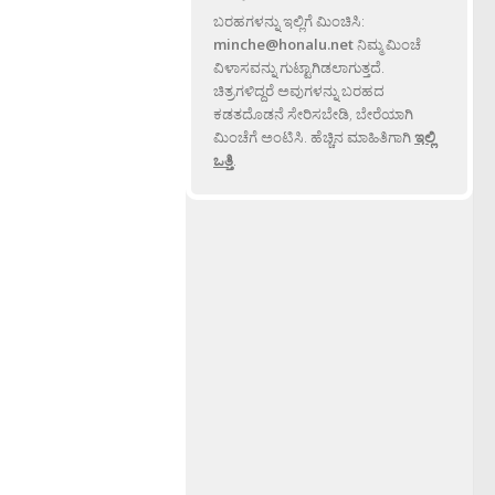
ಬರಹಗಳನ್ನು ಇಲ್ಲಿಗೆ ಮಿಂಚಿಸಿ:
minche@honalu.net
ನಿಮ್ಮ ಮಿಂಚೆ
ವಿಳಾಸವನ್ನು ಗುಟ್ಟಾಗಿಡಲಾಗುತ್ತದೆ.
ಚಿತ್ರಗಳಿದ್ದರೆ ಅವುಗಳನ್ನು ಬರಹದ
ಕಡತದೊಡನೆ ಸೇರಿಸಬೇಡಿ, ಬೇರೆಯಾಗಿ
ಮಿಂಚೆಗೆ ಅಂಟಿಸಿ. ಹೆಚ್ಚಿನ ಮಾಹಿತಿಗಾಗಿ
ಇಲ್ಲಿ
ಒತ್ತಿ
.