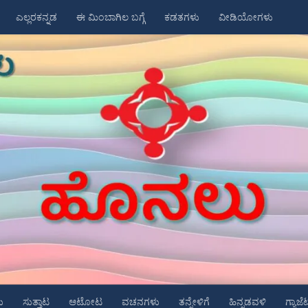
ಎಲ್ಲರಕನ್ನಡ
ಈ ಮಿಂಬಾಗಿಲ ಬಗ್ಗೆ
ಕಡತಗಳು
ವೀಡಿಯೋಗಳು
ು
ಸುತ್ತಾಟ
ಆಟೋಟ
ವಚನಗಳು
ತನ್ನೇಳಿಗೆ
ಹಿನ್ನಡವಳಿ
ಗ್ಯಾಜೆ