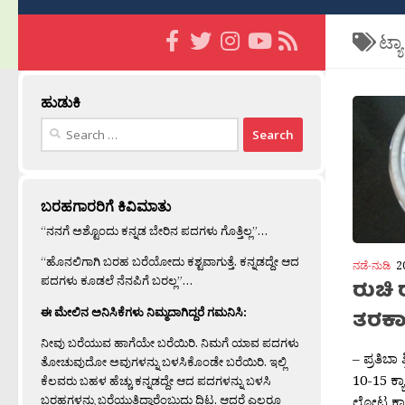
ಟ್ಯ
ಹುಡುಕಿ
Search
for:
ಬರಹಗಾರರಿಗೆ ಕಿವಿಮಾತು
“ನನಗೆ ಅಶ್ಟೊಂದು ಕನ್ನಡ ಬೇರಿನ ಪದಗಳು ಗೊತ್ತಿಲ್ಲ”…
“ಹೊನಲಿಗಾಗಿ ಬರಹ ಬರೆಯೋದು ಕಶ್ಟವಾಗುತ್ತೆ. ಕನ್ನಡದ್ದೇ ಆದ
ನಡೆ-ನುಡಿ
2
ಪದಗಳು ಕೂಡಲೆ ನೆನಪಿಗೆ ಬರಲ್ಲ”…
ರುಚಿ
ಈ ಮೇಲಿನ ಅನಿಸಿಕೆಗಳು ನಿಮ್ಮದಾಗಿದ್ದರೆ ಗಮನಿಸಿ:
ತರಕಾರಿ
ನೀವು ಬರೆಯುವ ಹಾಗೆಯೇ ಬರೆಯಿರಿ. ನಿಮಗೆ ಯಾವ ಪದಗಳು
– ಪ್ರತಿಬಾ
ತೋಚುವುದೋ ಅವುಗಳನ್ನು ಬಳಸಿಕೊಂಡೇ ಬರೆಯಿರಿ. ಇಲ್ಲಿ
10-15 ಕ್ಯ
ಕೆಲವರು ಬಹಳ ಹೆಚ್ಚು ಕನ್ನಡದ್ದೇ ಆದ ಪದಗಳನ್ನು ಬಳಸಿ
ಬರಹಗಳನ್ನು ಬರೆಯುತ್ತಿದ್ದಾರೆಂಬುದು ದಿಟ. ಆದರೆ ಎಲ್ಲರೂ
ಲೋಟ ಕಾಯಿ