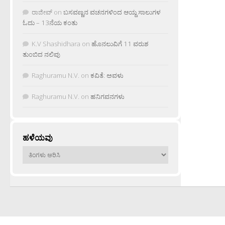
ರಾಜೀವ್
on
ಬಸವಣ್ಣನ ವಚನಗಳಿಂದ ಆಯ್ದ ಸಾಲುಗಳ
ಓದು – 13ನೆಯ ಕಂತು
K.V Shashidhara
on
ಹೊನಲುವಿಗೆ 11 ವರುಶ
ತುಂಬಿದ ನಲಿವು
Raghuramu N.V.
on
ಕವಿತೆ: ಅವಳು
Raghuramu N.V.
on
ಹನಿಗವನಗಳು
ಹಳೆಯವು
ಹಳೆಯವು