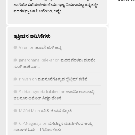
ಹಾಗೆಯೇ ಬರೆಯಬೇಕೆಂದೇನೂ ಇಲ್ಲ. ನಿಮಗಾದಶ್ಟು ಕನ್ನಡದ್ದೇ
ಪದಗಳನ್ನು ಬಳಸಿ ಬರೆಯಿರಿ, ಅಶ್ಟೇ.
ಇತ್ತೀಚಿನ ಅನಿಸಿಕೆಗಳು
Viren
on
ಹುಣಸೆ ಹುಳಿ ಅನ್ನ
Janardhana Relekar
on
ಮರದ ನೆರಳನು ಮರವೇ
ನುಂಗಿ ಹಾಕಿದಾಗ…
rjnivah
on
ಮನಸೂರೆಗೊಳ್ಳುವ ಲೈಟ್ಲಮ್ ಕಣಿವೆ
Siddanagouda kalakeri
on
ಬಾದಮಿ ಅಮವಾಸ್ಯೆ:
ಚಬನೂರ ಅಮೋಗ ಸಿದ್ದನ ಹೇಳಿಕೆ
M âñd M
on
ಕವಿತೆ: ಜೀವನ ಜ್ಯೋತಿ
C.P.Nagaraja
on
ಬಸವಣ್ಣನ ವಚನಗಳಿಂದ ಆಯ್ದ
ಸಾಲುಗಳ ಓದು – 13ನೆಯ ಕಂತು