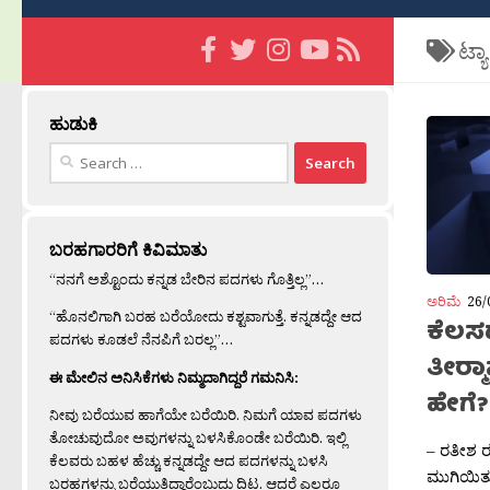
ಟ್ಯ
ಹುಡುಕಿ
Search
for:
ಬರಹಗಾರರಿಗೆ ಕಿವಿಮಾತು
“ನನಗೆ ಅಶ್ಟೊಂದು ಕನ್ನಡ ಬೇರಿನ ಪದಗಳು ಗೊತ್ತಿಲ್ಲ”…
ಅರಿಮೆ
26/
“ಹೊನಲಿಗಾಗಿ ಬರಹ ಬರೆಯೋದು ಕಶ್ಟವಾಗುತ್ತೆ. ಕನ್ನಡದ್ದೇ ಆದ
ಕೆಲಸ
ಪದಗಳು ಕೂಡಲೆ ನೆನಪಿಗೆ ಬರಲ್ಲ”…
ತೀರ‍್
ಈ ಮೇಲಿನ ಅನಿಸಿಕೆಗಳು ನಿಮ್ಮದಾಗಿದ್ದರೆ ಗಮನಿಸಿ:
ಹೇಗೆ?
ನೀವು ಬರೆಯುವ ಹಾಗೆಯೇ ಬರೆಯಿರಿ. ನಿಮಗೆ ಯಾವ ಪದಗಳು
ತೋಚುವುದೋ ಅವುಗಳನ್ನು ಬಳಸಿಕೊಂಡೇ ಬರೆಯಿರಿ. ಇಲ್ಲಿ
– ರತೀಶ ರತ
ಕೆಲವರು ಬಹಳ ಹೆಚ್ಚು ಕನ್ನಡದ್ದೇ ಆದ ಪದಗಳನ್ನು ಬಳಸಿ
ಮುಗಿಯಿತು
ಬರಹಗಳನ್ನು ಬರೆಯುತ್ತಿದ್ದಾರೆಂಬುದು ದಿಟ. ಆದರೆ ಎಲ್ಲರೂ