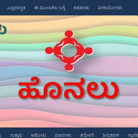
ಎಲ್ಲರಕನ್ನಡ
ಈ ಮಿಂಬಾಗಿಲ ಬಗ್ಗೆ
ಕಡತಗಳು
ವೀಡಿಯೋಗಳು
ು
ಸುತ್ತಾಟ
ಆಟೋಟ
ವಚನಗಳು
ತನ್ನೇಳಿಗೆ
ಹಿನ್ನಡವಳಿ
ಗ್ಯಾಜೆ