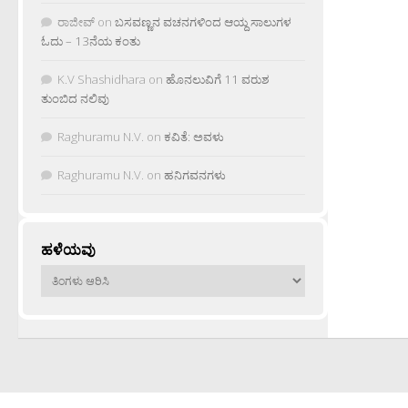
ರಾಜೀವ್
on
ಬಸವಣ್ಣನ ವಚನಗಳಿಂದ ಆಯ್ದ ಸಾಲುಗಳ
ಓದು – 13ನೆಯ ಕಂತು
K.V Shashidhara
on
ಹೊನಲುವಿಗೆ 11 ವರುಶ
ತುಂಬಿದ ನಲಿವು
Raghuramu N.V.
on
ಕವಿತೆ: ಅವಳು
Raghuramu N.V.
on
ಹನಿಗವನಗಳು
ಹಳೆಯವು
ಹಳೆಯವು