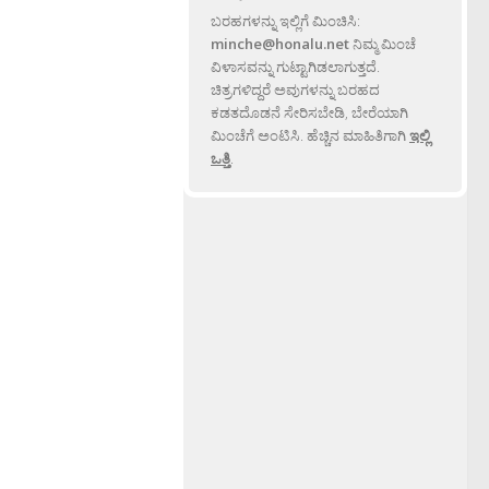
ಬರಹಗಳನ್ನು ಇಲ್ಲಿಗೆ ಮಿಂಚಿಸಿ:
minche@honalu.net
ನಿಮ್ಮ ಮಿಂಚೆ
ವಿಳಾಸವನ್ನು ಗುಟ್ಟಾಗಿಡಲಾಗುತ್ತದೆ.
ಚಿತ್ರಗಳಿದ್ದರೆ ಅವುಗಳನ್ನು ಬರಹದ
ಕಡತದೊಡನೆ ಸೇರಿಸಬೇಡಿ, ಬೇರೆಯಾಗಿ
ಮಿಂಚೆಗೆ ಅಂಟಿಸಿ. ಹೆಚ್ಚಿನ ಮಾಹಿತಿಗಾಗಿ
ಇಲ್ಲಿ
ಒತ್ತಿ
.