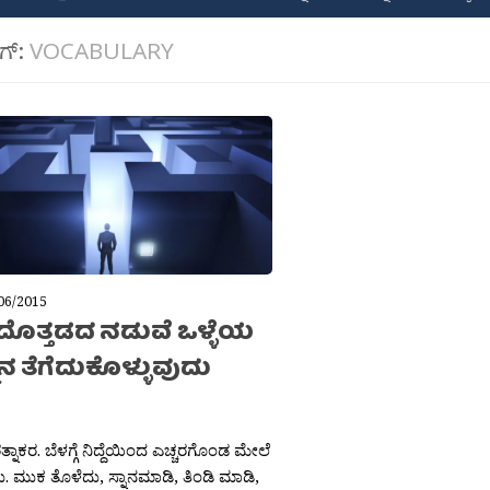
ಾಗ್:
VOCABULARY
06/2015
ದೊತ್ತಡದ ನಡುವೆ ಒಳ್ಳೆಯ
ಮಾನ ತೆಗೆದುಕೊಳ್ಳುವುದು
್ನಾಕರ. ಬೆಳಗ್ಗೆ ನಿದ್ದೆಯಿಂದ ಎಚ್ಚರಗೊಂಡ ಮೇಲೆ
. ಮುಕ ತೊಳೆದು, ಸ್ನಾನಮಾಡಿ, ತಿಂಡಿ ಮಾಡಿ,