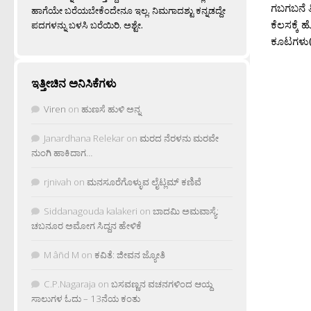
ಗಬಗಬನೆ ತ
ಹಾಗೆಯೇ ಬರೆಯಬೇಕೆಂದೇನೂ ಇಲ್ಲ. ನಿಮಗಾದಶ್ಟು ಕನ್ನಡದ್ದೇ
ಕೆಲಸಕ್ಕೆ
ಪದಗಳನ್ನು ಬಳಸಿ ಬರೆಯಿರಿ, ಅಶ್ಟೇ.
ಕೂಟಗಳು(m
ಇತ್ತೀಚಿನ ಅನಿಸಿಕೆಗಳು
Viren
on
ಹುಣಸೆ ಹುಳಿ ಅನ್ನ
Janardhana Relekar
on
ಮರದ ನೆರಳನು ಮರವೇ
ನುಂಗಿ ಹಾಕಿದಾಗ…
rjnivah
on
ಮನಸೂರೆಗೊಳ್ಳುವ ಲೈಟ್ಲಮ್ ಕಣಿವೆ
Siddanagouda kalakeri
on
ಬಾದಮಿ ಅಮವಾಸ್ಯೆ:
ಚಬನೂರ ಅಮೋಗ ಸಿದ್ದನ ಹೇಳಿಕೆ
M âñd M
on
ಕವಿತೆ: ಜೀವನ ಜ್ಯೋತಿ
C.P.Nagaraja
on
ಬಸವಣ್ಣನ ವಚನಗಳಿಂದ ಆಯ್ದ
ಸಾಲುಗಳ ಓದು – 13ನೆಯ ಕಂತು