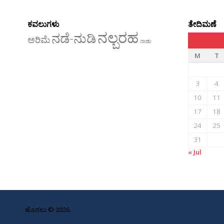
ಕವಲುಗಳು
ತೇದಿಮಣೆ
ನಲ್ಬರಹ
ನಡೆ-ನುಡಿ
ಅರಿಮೆ
ನಾಡು
M
T
3
4
10
11
17
18
24
25
31
« Jul
ಹೊನಲು © 2026.