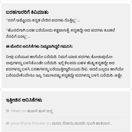
ಬರಹಗಾರರಿಗೆ ಕಿವಿಮಾತು
“ನನಗೆ ಅಶ್ಟೊಂದು ಕನ್ನಡ ಬೇರಿನ ಪದಗಳು ಗೊತ್ತಿಲ್ಲ”…
“ಹೊನಲಿಗಾಗಿ ಬರಹ ಬರೆಯೋದು ಕಶ್ಟವಾಗುತ್ತೆ. ಕನ್ನಡದ್ದೇ ಆದ ಪದಗಳು ಕೂಡಲೆ
ನೆನಪಿಗೆ ಬರಲ್ಲ”…
ಈ ಮೇಲಿನ ಅನಿಸಿಕೆಗಳು ನಿಮ್ಮದಾಗಿದ್ದರೆ ಗಮನಿಸಿ:
ನೀವು ಬರೆಯುವ ಹಾಗೆಯೇ ಬರೆಯಿರಿ. ನಿಮಗೆ ಯಾವ ಪದಗಳು ತೋಚುವುದೋ
ಅವುಗಳನ್ನು ಬಳಸಿಕೊಂಡೇ ಬರೆಯಿರಿ. ಇಲ್ಲಿ ಕೆಲವರು ಬಹಳ ಹೆಚ್ಚು ಕನ್ನಡದ್ದೇ ಆದ
ಪದಗಳನ್ನು ಬಳಸಿ ಬರಹಗಳನ್ನು ಬರೆಯುತ್ತಿದ್ದಾರೆಂಬುದು ದಿಟ. ಆದರೆ ಎಲ್ಲರೂ ಹಾಗೆಯೇ
ಬರೆಯಬೇಕೆಂದೇನೂ ಇಲ್ಲ. ನಿಮಗಾದಶ್ಟು ಕನ್ನಡದ್ದೇ ಪದಗಳನ್ನು ಬಳಸಿ ಬರೆಯಿರಿ, ಅಶ್ಟೇ.
ಇತ್ತೀಚಿನ ಅನಿಸಿಕೆಗಳು
Viren
on
ಹುಣಸೆ ಹುಳಿ ಅನ್ನ
Janardhana Relekar
on
ಮರದ ನೆರಳನು ಮರವೇ ನುಂಗಿ ಹಾಕಿದಾಗ…