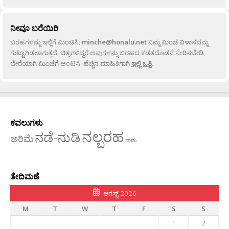
ನೀವೂ ಬರೆಯಿರಿ
ಬರಹಗಳನ್ನು ಇಲ್ಲಿಗೆ ಮಿಂಚಿಸಿ:
minche@honalu.net
ನಿಮ್ಮ ಮಿಂಚೆ ವಿಳಾಸವನ್ನು
ಗುಟ್ಟಾಗಿಡಲಾಗುತ್ತದೆ. ಚಿತ್ರಗಳಿದ್ದರೆ ಅವುಗಳನ್ನು ಬರಹದ ಕಡತದೊಡನೆ ಸೇರಿಸಬೇಡಿ,
ಬೇರೆಯಾಗಿ ಮಿಂಚೆಗೆ ಅಂಟಿಸಿ. ಹೆಚ್ಚಿನ ಮಾಹಿತಿಗಾಗಿ
ಇಲ್ಲಿ ಒತ್ತಿ
.
ಕವಲುಗಳು
ನಲ್ಬರಹ
ನಡೆ-ನುಡಿ
ಅರಿಮೆ
ನಾಡು
ತೇದಿಮಣೆ
ಆಗಸ್ಟ್ 2026
M
T
W
T
F
S
S
1
2