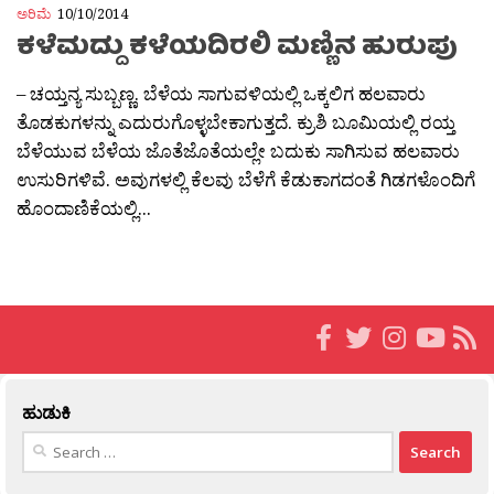
ಅರಿಮೆ
10/10/2014
ಕಳೆಮದ್ದು ಕಳೆಯದಿರಲಿ ಮಣ್ಣಿನ ಹುರುಪು
– ಚಯ್ತನ್ಯ ಸುಬ್ಬಣ್ಣ. ಬೆಳೆಯ ಸಾಗುವಳಿಯಲ್ಲಿ ಒಕ್ಕಲಿಗ ಹಲವಾರು
ತೊಡಕುಗಳನ್ನು ಎದುರುಗೊಳ್ಳಬೇಕಾಗುತ್ತದೆ. ಕ್ರುಶಿ ಬೂಮಿಯಲ್ಲಿ ರಯ್ತ
ಬೆಳೆಯುವ ಬೆಳೆಯ ಜೊತೆಜೊತೆಯಲ್ಲೇ ಬದುಕು ಸಾಗಿಸುವ ಹಲವಾರು
ಉಸುರಿಗಳಿವೆ. ಅವುಗಳಲ್ಲಿ ಕೆಲವು ಬೆಳೆಗೆ ಕೆಡುಕಾಗದಂತೆ ಗಿಡಗಳೊಂದಿಗೆ
ಹೊಂದಾಣಿಕೆಯಲ್ಲಿ...
ಹುಡುಕಿ
Search
for: