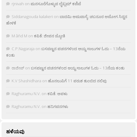
rjnivah
on
ಮನಸೂರೆಗೊಳ್ಳುವ ಲೈಟ್ಲಮ್ ಕಣಿವೆ
Siddanagouda kalakeri
on
ಬಾದಮಿ ಅಮವಾಸ್ಯೆ: ಚಬನೂರ ಅಮೋಗ ಸಿದ್ದನ
ಹೇಳಿಕೆ
M âñd M
on
ಕವಿತೆ: ಜೀವನ ಜ್ಯೋತಿ
C.P.Nagaraja
on
ಬಸವಣ್ಣನ ವಚನಗಳಿಂದ ಆಯ್ದ ಸಾಲುಗಳ ಓದು – 13ನೆಯ
ಕಂತು
ರಾಜೀವ್
on
ಬಸವಣ್ಣನ ವಚನಗಳಿಂದ ಆಯ್ದ ಸಾಲುಗಳ ಓದು – 13ನೆಯ ಕಂತು
K.V Shashidhara
on
ಹೊನಲುವಿಗೆ 11 ವರುಶ ತುಂಬಿದ ನಲಿವು
Raghuramu N.V.
on
ಕವಿತೆ: ಅವಳು
Raghuramu N.V.
on
ಹನಿಗವನಗಳು
ಹಳೆಯವು