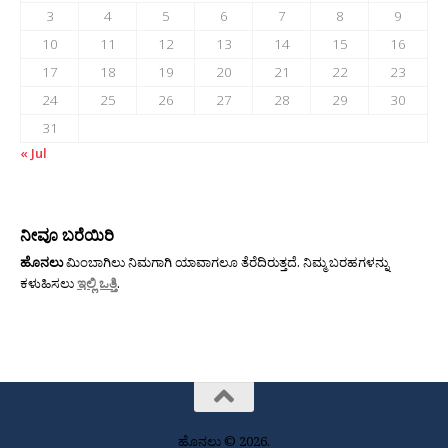
3
4
5
6
7
8
9
10
11
12
13
14
15
16
17
18
19
20
21
22
23
24
25
26
27
28
29
30
31
« Jul
ನೀವೂ ಬರೆಯಿರಿ
ಹೊನಲು
ಮಿಂಬಾಗಿಲು ನಿಮಗಾಗಿ ಯಾವಾಗಲೂ ತೆರೆದಿರುತ್ತದೆ. ನಿಮ್ಮ ಬರಹಗಳನ್ನು
ಕಳುಹಿಸಲು
ಇಲ್ಲಿ ಒತ್ತಿ
.
ಹೊನಲು © 2026.