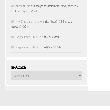
ರಾಜೀವ್
on
ಬಸವಣ್ಣನ ವಚನಗಳಿಂದ ಆಯ್ದ ಸಾಲುಗಳ
ಓದು – 13ನೆಯ ಕಂತು
K.V Shashidhara
on
ಹೊನಲುವಿಗೆ 11 ವರುಶ
ತುಂಬಿದ ನಲಿವು
Raghuramu N.V.
on
ಕವಿತೆ: ಅವಳು
Raghuramu N.V.
on
ಹನಿಗವನಗಳು
ಹಳೆಯವು
ಹಳೆಯವು