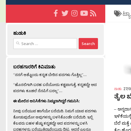
ಟ್ಯ
ಹುಡುಕಿ
Search
for:
ಬರಹಗಾರರಿಗೆ ಕಿವಿಮಾತು
“ನನಗೆ ಅಶ್ಟೊಂದು ಕನ್ನಡ ಬೇರಿನ ಪದಗಳು ಗೊತ್ತಿಲ್ಲ”…
“ಹೊನಲಿಗಾಗಿ ಬರಹ ಬರೆಯೋದು ಕಶ್ಟವಾಗುತ್ತೆ. ಕನ್ನಡದ್ದೇ ಆದ
ನಾಡು
27/0
ಪದಗಳು ಕೂಡಲೆ ನೆನಪಿಗೆ ಬರಲ್ಲ”…
ತೈಲ ಬೆ
ಈ ಮೇಲಿನ ಅನಿಸಿಕೆಗಳು ನಿಮ್ಮದಾಗಿದ್ದರೆ ಗಮನಿಸಿ:
– ಅನ್ನದಾನ
ನೀವು ಬರೆಯುವ ಹಾಗೆಯೇ ಬರೆಯಿರಿ. ನಿಮಗೆ ಯಾವ ಪದಗಳು
ಇಳಿಕೆಯನ್ನ
ತೋಚುವುದೋ ಅವುಗಳನ್ನು ಬಳಸಿಕೊಂಡೇ ಬರೆಯಿರಿ. ಇಲ್ಲಿ
ಬೆಲೆ ಮತ್
ಕೆಲವರು ಬಹಳ ಹೆಚ್ಚು ಕನ್ನಡದ್ದೇ ಆದ ಪದಗಳನ್ನು ಬಳಸಿ
ಬರಹಗಳನ್ನು ಬರೆಯುತ್ತಿದ್ದಾರೆಂಬುದು ದಿಟ. ಆದರೆ ಎಲ್ಲರೂ
ತೈಲ ಹೊರ