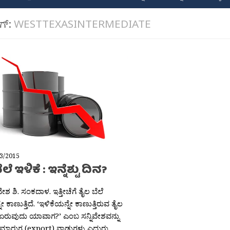
ಾಗ್:
WESTTEXASINTERMEDIATE
3/2015
ಲೆ ಇಳಿಕೆ : ಇನ್ನೆಶ್ಟು ದಿನ?
ೇಶ ಶಿ. ಸಂಕದಾಳ. ಇತ್ತೀಚೆಗೆ ತೈಲ ಬೆಲೆ
ೇ ಕಾಣುತ್ತಿದೆ. ‘ಇಳಿಕೆಯನ್ನೇ ಕಾಣುತ್ತಿರುವ ತೈಲ
ತೆ ಏರುವುದು ಯಾವಾಗ?’ ಎಂಬ ಸನ್ನಿವೇಶವನ್ನು
ಮಾರುಗ (export) ನಾಡುಗಳು ಎದುರು