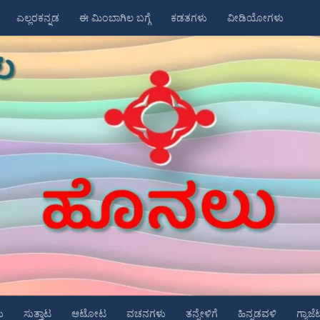
ಎಲ್ಲರಕನ್ನಡ
ಈ ಮಿಂಬಾಗಿಲ ಬಗ್ಗೆ
ಕಡತಗಳು
ವೀಡಿಯೋಗಳು
ು
ಸುತ್ತಾಟ
ಆಟೋಟ
ವಚನಗಳು
ತನ್ನೇಳಿಗೆ
ಹಿನ್ನಡವಳಿ
ಗ್ಯಾಜೆ