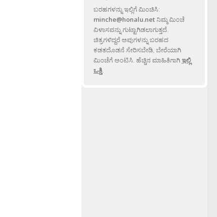
ಬರಹಗಳನ್ನು ಇಲ್ಲಿಗೆ ಮಿಂಚಿಸಿ:
minche@honalu.net
ನಿಮ್ಮ ಮಿಂಚೆ
ವಿಳಾಸವನ್ನು ಗುಟ್ಟಾಗಿಡಲಾಗುತ್ತದೆ.
ಚಿತ್ರಗಳಿದ್ದರೆ ಅವುಗಳನ್ನು ಬರಹದ
ಕಡತದೊಡನೆ ಸೇರಿಸಬೇಡಿ, ಬೇರೆಯಾಗಿ
ಮಿಂಚೆಗೆ ಅಂಟಿಸಿ. ಹೆಚ್ಚಿನ ಮಾಹಿತಿಗಾಗಿ
ಇಲ್ಲಿ
ಒತ್ತಿ
.