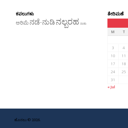
ಕವಲುಗಳು
ತೇದಿಮಣೆ
ನಲ್ಬರಹ
ನಡೆ-ನುಡಿ
ಅರಿಮೆ
ನಾಡು
M
T
3
4
10
11
17
18
24
25
31
« Jul
ಹೊನಲು © 2026.