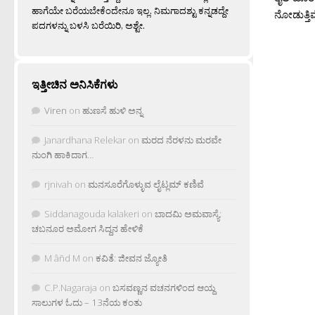
ಹಾಗೆಯೇ ಬರೆಯಬೇಕೆಂದೇನೂ ಇಲ್ಲ. ನಿಮಗಾದಶ್ಟು ಕನ್ನಡದ್ದೇ
ನೋಡುತ್ತಿವ
ಪದಗಳನ್ನು ಬಳಸಿ ಬರೆಯಿರಿ, ಅಶ್ಟೇ.
ಇತ್ತೀಚಿನ ಅನಿಸಿಕೆಗಳು
Viren
on
ಹುಣಸೆ ಹುಳಿ ಅನ್ನ
Janardhana Relekar
on
ಮರದ ನೆರಳನು ಮರವೇ
ನುಂಗಿ ಹಾಕಿದಾಗ…
rjnivah
on
ಮನಸೂರೆಗೊಳ್ಳುವ ಲೈಟ್ಲಮ್ ಕಣಿವೆ
Siddanagouda kalakeri
on
ಬಾದಮಿ ಅಮವಾಸ್ಯೆ:
ಚಬನೂರ ಅಮೋಗ ಸಿದ್ದನ ಹೇಳಿಕೆ
M âñd M
on
ಕವಿತೆ: ಜೀವನ ಜ್ಯೋತಿ
C.P.Nagaraja
on
ಬಸವಣ್ಣನ ವಚನಗಳಿಂದ ಆಯ್ದ
ಸಾಲುಗಳ ಓದು – 13ನೆಯ ಕಂತು