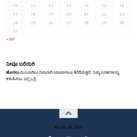
10
11
12
13
14
15
16
17
18
19
20
21
22
23
24
25
26
27
28
29
30
31
« Jul
ನೀವೂ ಬರೆಯಿರಿ
ಹೊನಲು
ಮಿಂಬಾಗಿಲು ನಿಮಗಾಗಿ ಯಾವಾಗಲೂ ತೆರೆದಿರುತ್ತದೆ. ನಿಮ್ಮ ಬರಹಗಳನ್ನು
ಕಳುಹಿಸಲು
ಇಲ್ಲಿ ಒತ್ತಿ
.
ಹೊನಲು © 2026.