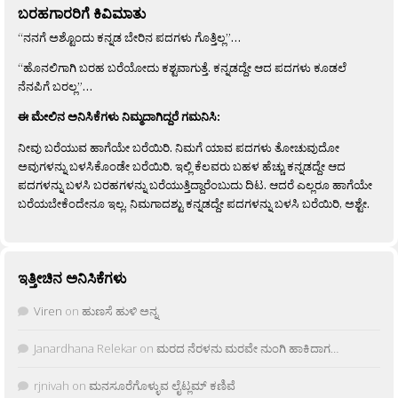
ಬರಹಗಾರರಿಗೆ ಕಿವಿಮಾತು
“ನನಗೆ ಅಶ್ಟೊಂದು ಕನ್ನಡ ಬೇರಿನ ಪದಗಳು ಗೊತ್ತಿಲ್ಲ”…
“ಹೊನಲಿಗಾಗಿ ಬರಹ ಬರೆಯೋದು ಕಶ್ಟವಾಗುತ್ತೆ. ಕನ್ನಡದ್ದೇ ಆದ ಪದಗಳು ಕೂಡಲೆ
ನೆನಪಿಗೆ ಬರಲ್ಲ”…
ಈ ಮೇಲಿನ ಅನಿಸಿಕೆಗಳು ನಿಮ್ಮದಾಗಿದ್ದರೆ ಗಮನಿಸಿ:
ನೀವು ಬರೆಯುವ ಹಾಗೆಯೇ ಬರೆಯಿರಿ. ನಿಮಗೆ ಯಾವ ಪದಗಳು ತೋಚುವುದೋ
ಅವುಗಳನ್ನು ಬಳಸಿಕೊಂಡೇ ಬರೆಯಿರಿ. ಇಲ್ಲಿ ಕೆಲವರು ಬಹಳ ಹೆಚ್ಚು ಕನ್ನಡದ್ದೇ ಆದ
ಪದಗಳನ್ನು ಬಳಸಿ ಬರಹಗಳನ್ನು ಬರೆಯುತ್ತಿದ್ದಾರೆಂಬುದು ದಿಟ. ಆದರೆ ಎಲ್ಲರೂ ಹಾಗೆಯೇ
ಬರೆಯಬೇಕೆಂದೇನೂ ಇಲ್ಲ. ನಿಮಗಾದಶ್ಟು ಕನ್ನಡದ್ದೇ ಪದಗಳನ್ನು ಬಳಸಿ ಬರೆಯಿರಿ, ಅಶ್ಟೇ.
ಇತ್ತೀಚಿನ ಅನಿಸಿಕೆಗಳು
Viren
on
ಹುಣಸೆ ಹುಳಿ ಅನ್ನ
Janardhana Relekar
on
ಮರದ ನೆರಳನು ಮರವೇ ನುಂಗಿ ಹಾಕಿದಾಗ…
rjnivah
on
ಮನಸೂರೆಗೊಳ್ಳುವ ಲೈಟ್ಲಮ್ ಕಣಿವೆ