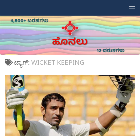
Skip to content
ಟ್ಯಾಗ್:
WICKET KEEPING