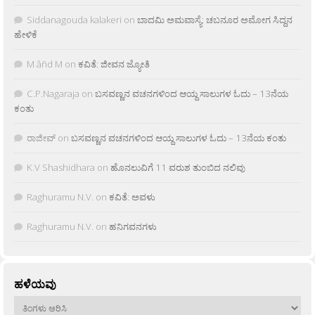
Siddanagouda kalakeri
on
ಬಾದಮಿ ಅಮವಾಸ್ಯೆ: ಚಬನೂರ ಅಮೋಗ ಸಿದ್ದನ
ಹೇಳಿಕೆ
M âñd M
on
ಕವಿತೆ: ಜೀವನ ಜ್ಯೋತಿ
C.P.Nagaraja
on
ಬಸವಣ್ಣನ ವಚನಗಳಿಂದ ಆಯ್ದ ಸಾಲುಗಳ ಓದು – 13ನೆಯ
ಕಂತು
ರಾಜೀವ್
on
ಬಸವಣ್ಣನ ವಚನಗಳಿಂದ ಆಯ್ದ ಸಾಲುಗಳ ಓದು – 13ನೆಯ ಕಂತು
K.V Shashidhara
on
ಹೊನಲುವಿಗೆ 11 ವರುಶ ತುಂಬಿದ ನಲಿವು
Raghuramu N.V.
on
ಕವಿತೆ: ಅವಳು
Raghuramu N.V.
on
ಹನಿಗವನಗಳು
ಹಳೆಯವು
ಹಳೆಯವು