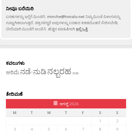
ನೀವೂ ಬರೆಯಿರಿ
ಬರಹಗಳನ್ನು ಇಲ್ಲಿಗೆ ಮಿಂಚಿಸಿ:
minche@honalu.net
ನಿಮ್ಮ ಮಿಂಚೆ ವಿಳಾಸವನ್ನು
ಗುಟ್ಟಾಗಿಡಲಾಗುತ್ತದೆ. ಚಿತ್ರಗಳಿದ್ದರೆ ಅವುಗಳನ್ನು ಬರಹದ ಕಡತದೊಡನೆ ಸೇರಿಸಬೇಡಿ,
ಬೇರೆಯಾಗಿ ಮಿಂಚೆಗೆ ಅಂಟಿಸಿ. ಹೆಚ್ಚಿನ ಮಾಹಿತಿಗಾಗಿ
ಇಲ್ಲಿ ಒತ್ತಿ
.
ಕವಲುಗಳು
ನಲ್ಬರಹ
ನಡೆ-ನುಡಿ
ಅರಿಮೆ
ನಾಡು
ತೇದಿಮಣೆ
ಆಗಸ್ಟ್ 2026
M
T
W
T
F
S
S
1
2
3
4
5
6
7
8
9