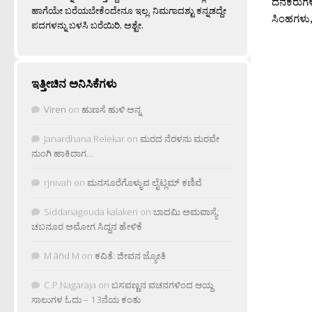
ದನಕರುಗಳು
ಹಾಗೆಯೇ ಬರೆಯಬೇಕೆಂದೇನೂ ಇಲ್ಲ. ನಿಮಗಾದಶ್ಟು ಕನ್ನಡದ್ದೇ
ಸಿಂಹಗಳು, 
ಪದಗಳನ್ನು ಬಳಸಿ ಬರೆಯಿರಿ, ಅಶ್ಟೇ.
ಇತ್ತೀಚಿನ ಅನಿಸಿಕೆಗಳು
Viren
on
ಹುಣಸೆ ಹುಳಿ ಅನ್ನ
Janardhana Relekar
on
ಮರದ ನೆರಳನು ಮರವೇ
ನುಂಗಿ ಹಾಕಿದಾಗ…
rjnivah
on
ಮನಸೂರೆಗೊಳ್ಳುವ ಲೈಟ್ಲಮ್ ಕಣಿವೆ
Siddanagouda kalakeri
on
ಬಾದಮಿ ಅಮವಾಸ್ಯೆ:
ಚಬನೂರ ಅಮೋಗ ಸಿದ್ದನ ಹೇಳಿಕೆ
M âñd M
on
ಕವಿತೆ: ಜೀವನ ಜ್ಯೋತಿ
C.P.Nagaraja
on
ಬಸವಣ್ಣನ ವಚನಗಳಿಂದ ಆಯ್ದ
ಸಾಲುಗಳ ಓದು – 13ನೆಯ ಕಂತು