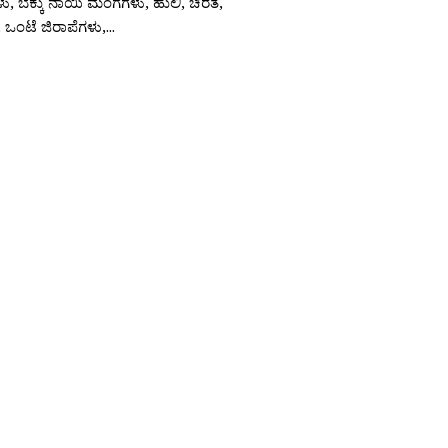
, ಬೆಕ್ಕು ನಾಯಿ ಮಂಗಗಳು, ಹುಲಿ, ಚಿರತೆ,
ಒಂಟೆ ಜಿರಾಪೆಗಳು,...