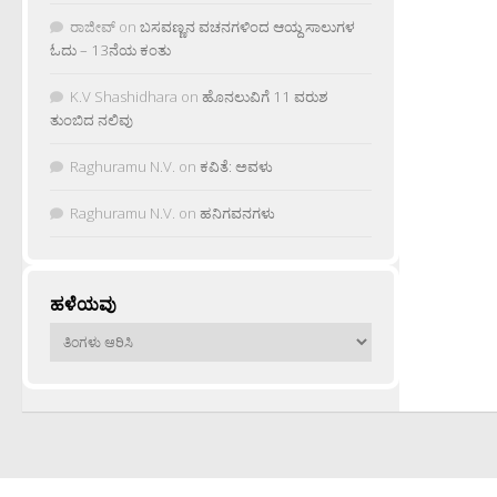
ರಾಜೀವ್
on
ಬಸವಣ್ಣನ ವಚನಗಳಿಂದ ಆಯ್ದ ಸಾಲುಗಳ
ಓದು – 13ನೆಯ ಕಂತು
K.V Shashidhara
on
ಹೊನಲುವಿಗೆ 11 ವರುಶ
ತುಂಬಿದ ನಲಿವು
Raghuramu N.V.
on
ಕವಿತೆ: ಅವಳು
Raghuramu N.V.
on
ಹನಿಗವನಗಳು
ಹಳೆಯವು
ಹಳೆಯವು