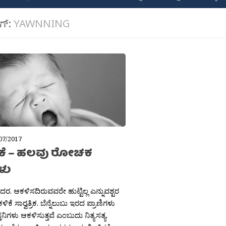
ಾಗ್:
YAWNNING
07/2017
ಕೆ – ಹಲವು ರೋಚಕ
ಳು
ಶಿದರ. ಆಕಳಿಸದಿರುವವರೇ ಹುಟ್ಟಿಲ್ಲ ಎನ್ನುವಶ್ಟರ
ಳಿಕೆ ಸಾರ‍್ವತ್ರಿಕ. ಬೆನ್ನೆಲುಬು ಇರದ ಪ್ರಾಣಿಗಳು
ನಿಗಳು ಆಕಳಿಸುತ್ತವೆ ಎಂಬುದು ನಿತ್ಯಸತ್ಯ.