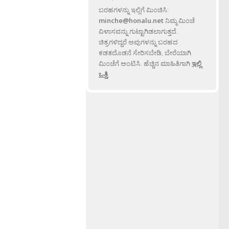
ಬರಹಗಳನ್ನು ಇಲ್ಲಿಗೆ ಮಿಂಚಿಸಿ:
minche@honalu.net
ನಿಮ್ಮ ಮಿಂಚೆ
ವಿಳಾಸವನ್ನು ಗುಟ್ಟಾಗಿಡಲಾಗುತ್ತದೆ.
ಚಿತ್ರಗಳಿದ್ದರೆ ಅವುಗಳನ್ನು ಬರಹದ
ಕಡತದೊಡನೆ ಸೇರಿಸಬೇಡಿ, ಬೇರೆಯಾಗಿ
ಮಿಂಚೆಗೆ ಅಂಟಿಸಿ. ಹೆಚ್ಚಿನ ಮಾಹಿತಿಗಾಗಿ
ಇಲ್ಲಿ
ಒತ್ತಿ
.