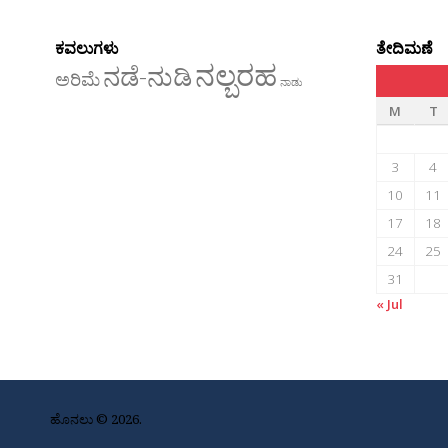
ಕವಲುಗಳು
ತೇದಿಮಣೆ
ನಲ್ಬರಹ
ನಡೆ-ನುಡಿ
ಅರಿಮೆ
ನಾಡು
M
T
3
4
10
11
17
18
24
25
31
« Jul
ಹೊನಲು © 2026.