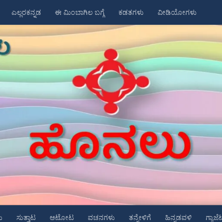
ಎಲ್ಲರಕನ್ನಡ
ಈ ಮಿಂಬಾಗಿಲ ಬಗ್ಗೆ
ಕಡತಗಳು
ವೀಡಿಯೋಗಳು
ು
ಸುತ್ತಾಟ
ಆಟೋಟ
ವಚನಗಳು
ತನ್ನೇಳಿಗೆ
ಹಿನ್ನಡವಳಿ
ಗ್ಯಾಜೆ