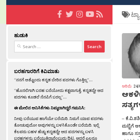
ಟ್ಯ
ಹುಡುಕಿ
Search
for:
ಬರಹಗಾರರಿಗೆ ಕಿವಿಮಾತು
“ನನಗೆ ಅಶ್ಟೊಂದು ಕನ್ನಡ ಬೇರಿನ ಪದಗಳು ಗೊತ್ತಿಲ್ಲ”…
ಅರಿಮೆ
24/
“ಹೊನಲಿಗಾಗಿ ಬರಹ ಬರೆಯೋದು ಕಶ್ಟವಾಗುತ್ತೆ. ಕನ್ನಡದ್ದೇ ಆದ
ಆಕಳಿ
ಪದಗಳು ಕೂಡಲೆ ನೆನಪಿಗೆ ಬರಲ್ಲ”…
ಸತ್ಯಗ
ಈ ಮೇಲಿನ ಅನಿಸಿಕೆಗಳು ನಿಮ್ಮದಾಗಿದ್ದರೆ ಗಮನಿಸಿ:
– ಕೆ.ವಿ.ಶ
ನೀವು ಬರೆಯುವ ಹಾಗೆಯೇ ಬರೆಯಿರಿ. ನಿಮಗೆ ಯಾವ ಪದಗಳು
ತೋಚುವುದೋ ಅವುಗಳನ್ನು ಬಳಸಿಕೊಂಡೇ ಬರೆಯಿರಿ. ಇಲ್ಲಿ
ಮಟ್ಟಿಗೆ ಆಕ
ಕೆಲವರು ಬಹಳ ಹೆಚ್ಚು ಕನ್ನಡದ್ದೇ ಆದ ಪದಗಳನ್ನು ಬಳಸಿ
ಹಾಗೂ ಸಸ್ತ
ಬರಹಗಳನ್ನು ಬರೆಯುತ್ತಿದ್ದಾರೆಂಬುದು ದಿಟ. ಆದರೆ ಎಲ್ಲರೂ