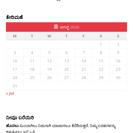
ತೇದಿಮಣೆ
ಆಗಸ್ಟ್ 2026
M
T
W
T
F
S
S
1
2
3
4
5
6
7
8
9
10
11
12
13
14
15
16
17
18
19
20
21
22
23
24
25
26
27
28
29
30
31
« Jul
ನೀವೂ ಬರೆಯಿರಿ
ಹೊನಲು
ಮಿಂಬಾಗಿಲು ನಿಮಗಾಗಿ ಯಾವಾಗಲೂ ತೆರೆದಿರುತ್ತದೆ. ನಿಮ್ಮ ಬರಹಗಳನ್ನು
ಕಳುಹಿಸಲು
ಇಲ್ಲಿ ಒತ್ತಿ
.