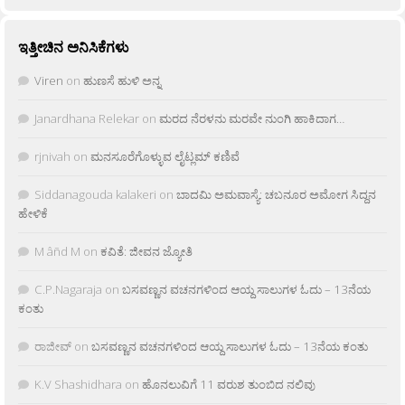
ಇತ್ತೀಚಿನ ಅನಿಸಿಕೆಗಳು
Viren
on
ಹುಣಸೆ ಹುಳಿ ಅನ್ನ
Janardhana Relekar
on
ಮರದ ನೆರಳನು ಮರವೇ ನುಂಗಿ ಹಾಕಿದಾಗ…
rjnivah
on
ಮನಸೂರೆಗೊಳ್ಳುವ ಲೈಟ್ಲಮ್ ಕಣಿವೆ
Siddanagouda kalakeri
on
ಬಾದಮಿ ಅಮವಾಸ್ಯೆ: ಚಬನೂರ ಅಮೋಗ ಸಿದ್ದನ
ಹೇಳಿಕೆ
M âñd M
on
ಕವಿತೆ: ಜೀವನ ಜ್ಯೋತಿ
C.P.Nagaraja
on
ಬಸವಣ್ಣನ ವಚನಗಳಿಂದ ಆಯ್ದ ಸಾಲುಗಳ ಓದು – 13ನೆಯ
ಕಂತು
ರಾಜೀವ್
on
ಬಸವಣ್ಣನ ವಚನಗಳಿಂದ ಆಯ್ದ ಸಾಲುಗಳ ಓದು – 13ನೆಯ ಕಂತು
K.V Shashidhara
on
ಹೊನಲುವಿಗೆ 11 ವರುಶ ತುಂಬಿದ ನಲಿವು