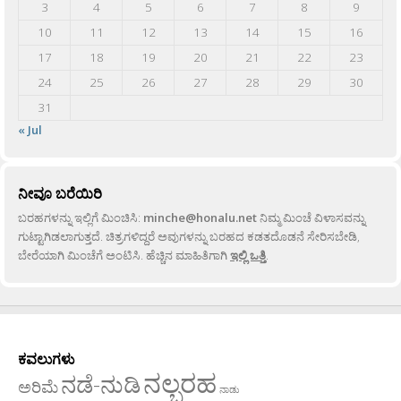
3
4
5
6
7
8
9
10
11
12
13
14
15
16
17
18
19
20
21
22
23
24
25
26
27
28
29
30
31
« Jul
ನೀವೂ ಬರೆಯಿರಿ
ಬರಹಗಳನ್ನು ಇಲ್ಲಿಗೆ ಮಿಂಚಿಸಿ:
minche@honalu.net
ನಿಮ್ಮ ಮಿಂಚೆ ವಿಳಾಸವನ್ನು
ಗುಟ್ಟಾಗಿಡಲಾಗುತ್ತದೆ. ಚಿತ್ರಗಳಿದ್ದರೆ ಅವುಗಳನ್ನು ಬರಹದ ಕಡತದೊಡನೆ ಸೇರಿಸಬೇಡಿ,
ಬೇರೆಯಾಗಿ ಮಿಂಚೆಗೆ ಅಂಟಿಸಿ. ಹೆಚ್ಚಿನ ಮಾಹಿತಿಗಾಗಿ
ಇಲ್ಲಿ ಒತ್ತಿ
.
ಕವಲುಗಳು
ನಲ್ಬರಹ
ನಡೆ-ನುಡಿ
ಅರಿಮೆ
ನಾಡು