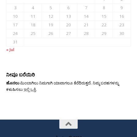
3
4
5
6
7
8
9
10
11
12
13
14
15
16
17
18
19
20
21
22
23
24
25
26
27
28
29
30
31
« Jul
ನೀವೂ ಬರೆಯಿರಿ
ಹೊನಲು
ಮಿಂಬಾಗಿಲು ನಿಮಗಾಗಿ ಯಾವಾಗಲೂ ತೆರೆದಿರುತ್ತದೆ. ನಿಮ್ಮ ಬರಹಗಳನ್ನು
ಕಳುಹಿಸಲು
ಇಲ್ಲಿ ಒತ್ತಿ
.