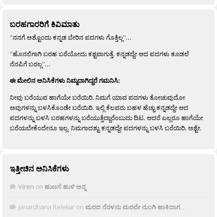
ಬರಹಗಾರರಿಗೆ ಕಿವಿಮಾತು
“ನನಗೆ ಅಶ್ಟೊಂದು ಕನ್ನಡ ಬೇರಿನ ಪದಗಳು ಗೊತ್ತಿಲ್ಲ”…
“ಹೊನಲಿಗಾಗಿ ಬರಹ ಬರೆಯೋದು ಕಶ್ಟವಾಗುತ್ತೆ. ಕನ್ನಡದ್ದೇ ಆದ ಪದಗಳು ಕೂಡಲೆ
ನೆನಪಿಗೆ ಬರಲ್ಲ”…
ಈ ಮೇಲಿನ ಅನಿಸಿಕೆಗಳು ನಿಮ್ಮದಾಗಿದ್ದರೆ ಗಮನಿಸಿ:
ನೀವು ಬರೆಯುವ ಹಾಗೆಯೇ ಬರೆಯಿರಿ. ನಿಮಗೆ ಯಾವ ಪದಗಳು ತೋಚುವುದೋ
ಅವುಗಳನ್ನು ಬಳಸಿಕೊಂಡೇ ಬರೆಯಿರಿ. ಇಲ್ಲಿ ಕೆಲವರು ಬಹಳ ಹೆಚ್ಚು ಕನ್ನಡದ್ದೇ ಆದ
ಪದಗಳನ್ನು ಬಳಸಿ ಬರಹಗಳನ್ನು ಬರೆಯುತ್ತಿದ್ದಾರೆಂಬುದು ದಿಟ. ಆದರೆ ಎಲ್ಲರೂ ಹಾಗೆಯೇ
ಬರೆಯಬೇಕೆಂದೇನೂ ಇಲ್ಲ. ನಿಮಗಾದಶ್ಟು ಕನ್ನಡದ್ದೇ ಪದಗಳನ್ನು ಬಳಸಿ ಬರೆಯಿರಿ, ಅಶ್ಟೇ.
ಇತ್ತೀಚಿನ ಅನಿಸಿಕೆಗಳು
Viren
on
ಹುಣಸೆ ಹುಳಿ ಅನ್ನ
Janardhana Relekar
on
ಮರದ ನೆರಳನು ಮರವೇ ನುಂಗಿ ಹಾಕಿದಾಗ…