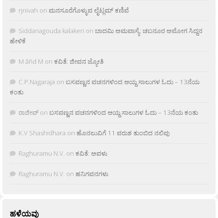
rjnivah
on
ಮನಸೂರೆಗೊಳ್ಳುವ ಲೈಟ್ಲಮ್ ಕಣಿವೆ
Siddanagouda kalakeri
on
ಬಾದಮಿ ಅಮವಾಸ್ಯೆ: ಚಬನೂರ ಅಮೋಗ ಸಿದ್ದನ
ಹೇಳಿಕೆ
M âñd M
on
ಕವಿತೆ: ಜೀವನ ಜ್ಯೋತಿ
C.P.Nagaraja
on
ಬಸವಣ್ಣನ ವಚನಗಳಿಂದ ಆಯ್ದ ಸಾಲುಗಳ ಓದು – 13ನೆಯ
ಕಂತು
ರಾಜೀವ್
on
ಬಸವಣ್ಣನ ವಚನಗಳಿಂದ ಆಯ್ದ ಸಾಲುಗಳ ಓದು – 13ನೆಯ ಕಂತು
K.V Shashidhara
on
ಹೊನಲುವಿಗೆ 11 ವರುಶ ತುಂಬಿದ ನಲಿವು
Raghuramu N.V.
on
ಕವಿತೆ: ಅವಳು
Raghuramu N.V.
on
ಹನಿಗವನಗಳು
ಹಳೆಯವು