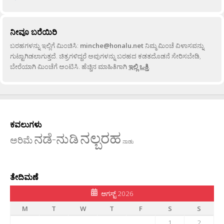
ನೀವೂ ಬರೆಯಿರಿ
ಬರಹಗಳನ್ನು ಇಲ್ಲಿಗೆ ಮಿಂಚಿಸಿ:
minche@honalu.net
ನಿಮ್ಮ ಮಿಂಚೆ ವಿಳಾಸವನ್ನು
ಗುಟ್ಟಾಗಿಡಲಾಗುತ್ತದೆ. ಚಿತ್ರಗಳಿದ್ದರೆ ಅವುಗಳನ್ನು ಬರಹದ ಕಡತದೊಡನೆ ಸೇರಿಸಬೇಡಿ,
ಬೇರೆಯಾಗಿ ಮಿಂಚೆಗೆ ಅಂಟಿಸಿ. ಹೆಚ್ಚಿನ ಮಾಹಿತಿಗಾಗಿ
ಇಲ್ಲಿ ಒತ್ತಿ
.
ಕವಲುಗಳು
ನಲ್ಬರಹ
ನಡೆ-ನುಡಿ
ಅರಿಮೆ
ನಾಡು
ತೇದಿಮಣೆ
ಆಗಸ್ಟ್ 2026
M
T
W
T
F
S
S
1
2