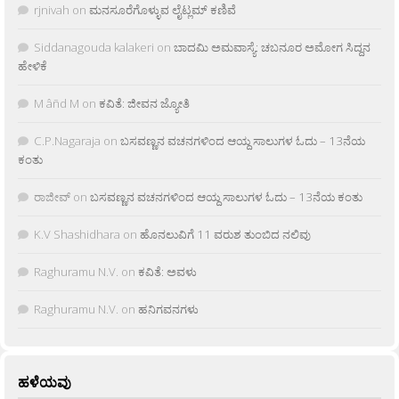
rjnivah
on
ಮನಸೂರೆಗೊಳ್ಳುವ ಲೈಟ್ಲಮ್ ಕಣಿವೆ
Siddanagouda kalakeri
on
ಬಾದಮಿ ಅಮವಾಸ್ಯೆ: ಚಬನೂರ ಅಮೋಗ ಸಿದ್ದನ
ಹೇಳಿಕೆ
M âñd M
on
ಕವಿತೆ: ಜೀವನ ಜ್ಯೋತಿ
C.P.Nagaraja
on
ಬಸವಣ್ಣನ ವಚನಗಳಿಂದ ಆಯ್ದ ಸಾಲುಗಳ ಓದು – 13ನೆಯ
ಕಂತು
ರಾಜೀವ್
on
ಬಸವಣ್ಣನ ವಚನಗಳಿಂದ ಆಯ್ದ ಸಾಲುಗಳ ಓದು – 13ನೆಯ ಕಂತು
K.V Shashidhara
on
ಹೊನಲುವಿಗೆ 11 ವರುಶ ತುಂಬಿದ ನಲಿವು
Raghuramu N.V.
on
ಕವಿತೆ: ಅವಳು
Raghuramu N.V.
on
ಹನಿಗವನಗಳು
ಹಳೆಯವು