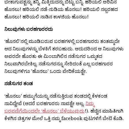
ಬೇಕಾಗುವಶ್ಟನ್ನು ತನ್ನಿ, ಮಿಕ್ಕಿದುದನ್ನು ಬಿಟ್ಟು ಬನ್ನಿ. ಹರಿಯಲಿ ಅರಿವಿನ
ಹೊನಲು! ಹರಿಯಲಿ ನಡೆ-ನುಡಿಯ ಹೊನಲು! ಹರಿಯಲಿ ನಲ್ಬರಹದ
ಹೊನಲು! ಹರಿಯಲಿ ನಾಡಿನ ಕಾಳಜಿಯ ಹೊನಲು!
ನಿಲುವುಗಳು ಬರಹಗಾರರದು
‘ಹೊನಲಿ’ನಲ್ಲಿ ಮೂಡಿಬರುವ ಬರಹಗಳಲ್ಲಿ ಬರಹಗಾರರು ತಂತಮ್ಮದೇ
ಆದ ನಿಲುವುಗಳನ್ನು ಬೆಳಕಿಗೆ ತರಬಹುದು. ಆದುದರಿಂದ ಆ ನಿಲುವುಗಳು
ಅವರದೇ ಹೊರತು ಈ ಮಿಂಬಾಗಿಲಿನ ನಡೆಸುಗರ ಒಮ್ಮತದ
ನಿಲುವಾಗಿರಬೇಕಿಲ್ಲ. ನಡೆಸುಗರನ್ನೂ ಸೇರಿದಂತೆ ಎಲ್ಲ ಬರಹಗಾರರ
ನಿಲುವುಗಳಿಗೂ ’ಹೊನಲು’ ಒಂದು ವೇದಿಕೆಯಶ್ಟೇ.
ನಡೆಸುಗರ ತಂಡ
‘ಹೊನಲು’ ಹಮ್ಮುಗೆಯನ್ನು ನಡೆಸುತ್ತಿರುವ ತಂಡದಲ್ಲಿ ಕೆಳಕಂಡ
ನಾವಿದ್ದೇವೆ (ಆದರೆ ಬರಹಗಾರರು ನಾವಶ್ಟೇ ಅಲ್ಲ.
ನಿಮ್ಮ
ಬರವಣಿಗೆಯಿಂದಲೇ ‘ಹೊನಲು’ ಬೆಳೆಯುವುದು
!). ಹೆಚ್ಚಿನ ಮಾಹಿತಿಗಾಗಿ
ಕೆಳಗಿನ ಚಿತ್ರಗಳ ಮೇಲೆ ಒತ್ತಿ ನಮ್ಮ facebook ಪುಟಗಳಿಗೆ ಬೇಟಿ ಕೊಡಿ.