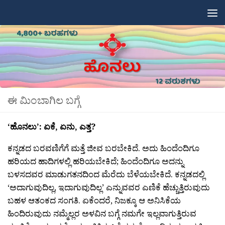
Skip to content
ಈ ಮಿಂಬಾಗಿಲ ಬಗ್ಗೆ
‘ಹೊನಲು’: ಏಕೆ, ಏನು, ಎತ್ತ?
ಕನ್ನಡದ ಬರವಣಿಗೆಗೆ ಮತ್ತೆ ಜೀವ ಬರಬೇಕಿದೆ. ಅದು ಹಿಂದೆಂದಿಗೂ
ಹರಿಯದ ಹಾದಿಗಳಲ್ಲಿ ಹರಿಯಬೇಕಿದೆ; ಹಿಂದೆಂದಿಗೂ ಅದನ್ನು
ಬಳಸದವರ ಮಾಡುಗತನದಿಂದ ಮೆರೆದು ಬೆಳೆಯಬೇಕಿದೆ. ಕನ್ನಡದಲ್ಲಿ
‘ಅದಾಗುವುದಿಲ್ಲ, ಇದಾಗುವುದಿಲ್ಲ’ ಎನ್ನುವವರ ಎಣಿಕೆ ಹೆಚ್ಚುತ್ತಿರುವುದು
ಬಹಳ ಆತಂಕದ ಸಂಗತಿ. ಏಕೆಂದರೆ, ನಿಜಕ್ಕೂ ಆ ಅನಿಸಿಕೆಯ
ಹಿಂದಿರುವುದು ನಮ್ಮೆಲ್ಲರ ಅಳವಿನ ಬಗ್ಗೆ ನಮಗೇ ಇಲ್ಲವಾಗುತ್ತಿರುವ