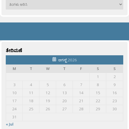
ಹಳೆಯವು
ತೇದಿಮಣೆ
ಆಗಸ್ಟ್ 2026
M
T
W
T
F
S
S
1
2
3
4
5
6
7
8
9
10
11
12
13
14
15
16
17
18
19
20
21
22
23
24
25
26
27
28
29
30
31
« Jul