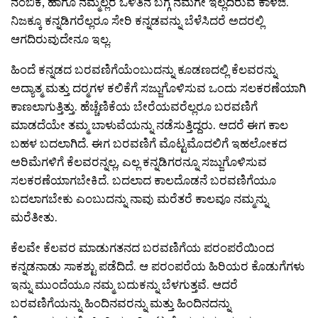
ನಂಬಿಕೆ, ಹಾಗೂ ನಮ್ಮೆಲ್ಲರ ಒಳಿತಿನ ಬಗ್ಗೆ ನಮಗೇ ಇಲ್ಲದಿರುವ ಕಾಳಜಿ.
ನಿಜಕ್ಕೂ ಕನ್ನಡಿಗರೆಲ್ಲರೂ ಸೇರಿ ಕನ್ನಡವನ್ನು ಬೆಳೆಸಿದರೆ ಅದರಲ್ಲಿ
ಆಗದಿರುವುದೇನೂ ಇಲ್ಲ.
ಹಿಂದೆ ಕನ್ನಡದ ಬರವಣಿಗೆಯೆಂಬುದನ್ನು ಕೂಡಣದಲ್ಲಿ ಕೆಲವರನ್ನು
ಅದ್ಯಾತ್ಮ ಮತ್ತು ದರ‍್ಮಗಳ ಕಲಿಕೆಗೆ ಸಜ್ಜುಗೊಳಿಸುವ ಒಂದು ಸಲಕರಣೆಯಾಗಿ
ಕಾಣಲಾಗುತ್ತಿತ್ತು. ಹೆಚ್ಚೆಣಿಕೆಯ ಬೇರೆಯವರೆಲ್ಲರೂ ಬರವಣಿಗೆ
ಮಾಡದೆಯೇ ತಮ್ಮ ಬಾಳುವೆಯನ್ನು ನಡೆಸುತ್ತಿದ್ದರು. ಆದರೆ ಈಗ ಕಾಲ
ಬಹಳ ಬದಲಾಗಿದೆ. ಈಗ ಬರವಣಿಗೆ ಮೊಟ್ಟಮೊದಲಿಗೆ ಇಹಲೋಕದ
ಅರಿಮೆಗಳಿಗೆ ಕೆಲವರನ್ನಲ್ಲ, ಎಲ್ಲ ಕನ್ನಡಿಗರನ್ನೂ ಸಜ್ಜುಗೊಳಿಸುವ
ಸಲಕರಣೆಯಾಗಬೇಕಿದೆ. ಬದಲಾದ ಕಾಲದೊಡನೆ ಬರವಣಿಗೆಯೂ
ಬದಲಾಗಬೇಕು ಎಂಬುದನ್ನು ನಾವು ಮರೆತರೆ ಕಾಲವೂ ನಮ್ಮನ್ನು
ಮರೆತೀತು.
ಕೆಲವೇ ಕೆಲವರ ಮಾಡುಗತನದ ಬರವಣಿಗೆಯ ಪರಂಪರೆಯಿಂದ
ಕನ್ನಡನಾಡು ಸಾಕಶ್ಟು ಪಡೆದಿದೆ. ಆ ಪರಂಪರೆಯ ಹಿರಿಯರ ಕೊಡುಗೆಗಳು
ಇನ್ನು ಮುಂದೆಯೂ ನಮ್ಮ ಬದುಕನ್ನು ಬೆಳಗುತ್ತವೆ. ಆದರೆ
ಬರವಣಿಗೆಯನ್ನು ಹಿಂದಿನವರನ್ನು ಮತ್ತು ಹಿಂದಿನದನ್ನು