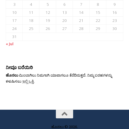
3
4
5
6
7
8
9
10
11
12
13
14
15
16
17
18
19
20
21
22
23
24
25
26
27
28
29
30
31
« Jul
ನೀವೂ ಬರೆಯಿರಿ
ಹೊನಲು
ಮಿಂಬಾಗಿಲು ನಿಮಗಾಗಿ ಯಾವಾಗಲೂ ತೆರೆದಿರುತ್ತದೆ. ನಿಮ್ಮ ಬರಹಗಳನ್ನು
ಕಳುಹಿಸಲು
ಇಲ್ಲಿ ಒತ್ತಿ
.
ಹೊನಲು © 2026.