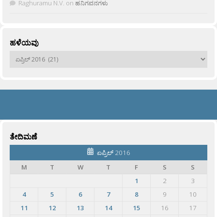
Raghuramu N.V.
on
ಹನಿಗವನಗಳು
ಹಳೆಯವು
ಹಳೆಯವು
ತೇದಿಮಣೆ
ಏಪ್ರಿಲ್ 2016
M
T
W
T
F
S
S
1
2
3
4
5
6
7
8
9
10
11
12
13
14
15
16
17