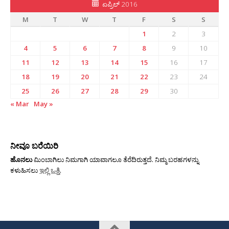
ಏಪ್ರಿಲ್ 2016
M
T
W
T
F
S
S
1
2
3
4
5
6
7
8
9
10
11
12
13
14
15
16
17
18
19
20
21
22
23
24
25
26
27
28
29
30
« Mar
May »
ನೀವೂ ಬರೆಯಿರಿ
ಹೊನಲು
ಮಿಂಬಾಗಿಲು ನಿಮಗಾಗಿ ಯಾವಾಗಲೂ ತೆರೆದಿರುತ್ತದೆ. ನಿಮ್ಮ ಬರಹಗಳನ್ನು
ಕಳುಹಿಸಲು
ಇಲ್ಲಿ ಒತ್ತಿ
.