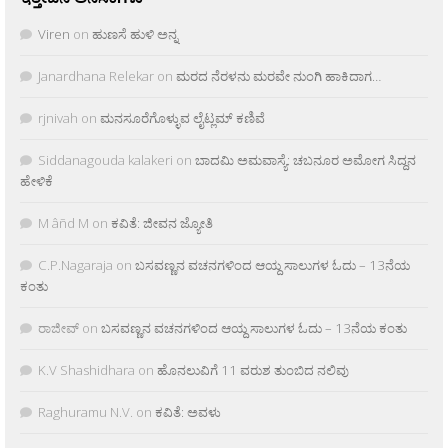
Viren
on
ಹುಣಸೆ ಹುಳಿ ಅನ್ನ
Janardhana Relekar
on
ಮರದ ನೆರಳನು ಮರವೇ ನುಂಗಿ ಹಾಕಿದಾಗ…
rjnivah
on
ಮನಸೂರೆಗೊಳ್ಳುವ ಲೈಟ್ಲಮ್ ಕಣಿವೆ
Siddanagouda kalakeri
on
ಬಾದಮಿ ಅಮವಾಸ್ಯೆ: ಚಬನೂರ ಅಮೋಗ ಸಿದ್ದನ
ಹೇಳಿಕೆ
M âñd M
on
ಕವಿತೆ: ಜೀವನ ಜ್ಯೋತಿ
C.P.Nagaraja
on
ಬಸವಣ್ಣನ ವಚನಗಳಿಂದ ಆಯ್ದ ಸಾಲುಗಳ ಓದು – 13ನೆಯ
ಕಂತು
ರಾಜೀವ್
on
ಬಸವಣ್ಣನ ವಚನಗಳಿಂದ ಆಯ್ದ ಸಾಲುಗಳ ಓದು – 13ನೆಯ ಕಂತು
K.V Shashidhara
on
ಹೊನಲುವಿಗೆ 11 ವರುಶ ತುಂಬಿದ ನಲಿವು
Raghuramu N.V.
on
ಕವಿತೆ: ಅವಳು