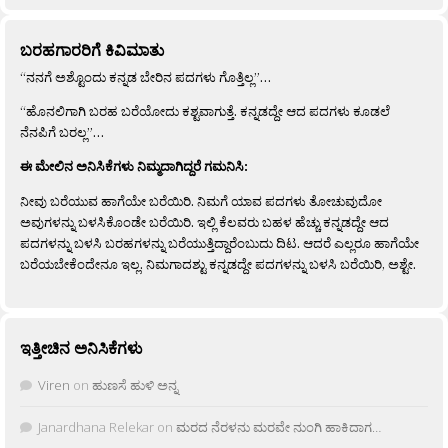
ಬರಹಗಾರರಿಗೆ ಕಿವಿಮಾತು
“ನನಗೆ ಅಶ್ಟೊಂದು ಕನ್ನಡ ಬೇರಿನ ಪದಗಳು ಗೊತ್ತಿಲ್ಲ”…
“ಹೊನಲಿಗಾಗಿ ಬರಹ ಬರೆಯೋದು ಕಶ್ಟವಾಗುತ್ತೆ. ಕನ್ನಡದ್ದೇ ಆದ ಪದಗಳು ಕೂಡಲೆ
ನೆನಪಿಗೆ ಬರಲ್ಲ”…
ಈ ಮೇಲಿನ ಅನಿಸಿಕೆಗಳು ನಿಮ್ಮದಾಗಿದ್ದರೆ ಗಮನಿಸಿ:
ನೀವು ಬರೆಯುವ ಹಾಗೆಯೇ ಬರೆಯಿರಿ. ನಿಮಗೆ ಯಾವ ಪದಗಳು ತೋಚುವುದೋ
ಅವುಗಳನ್ನು ಬಳಸಿಕೊಂಡೇ ಬರೆಯಿರಿ. ಇಲ್ಲಿ ಕೆಲವರು ಬಹಳ ಹೆಚ್ಚು ಕನ್ನಡದ್ದೇ ಆದ
ಪದಗಳನ್ನು ಬಳಸಿ ಬರಹಗಳನ್ನು ಬರೆಯುತ್ತಿದ್ದಾರೆಂಬುದು ದಿಟ. ಆದರೆ ಎಲ್ಲರೂ ಹಾಗೆಯೇ
ಬರೆಯಬೇಕೆಂದೇನೂ ಇಲ್ಲ. ನಿಮಗಾದಶ್ಟು ಕನ್ನಡದ್ದೇ ಪದಗಳನ್ನು ಬಳಸಿ ಬರೆಯಿರಿ, ಅಶ್ಟೇ.
ಇತ್ತೀಚಿನ ಅನಿಸಿಕೆಗಳು
Viren
on
ಹುಣಸೆ ಹುಳಿ ಅನ್ನ
Janardhana Relekar
on
ಮರದ ನೆರಳನು ಮರವೇ ನುಂಗಿ ಹಾಕಿದಾಗ…