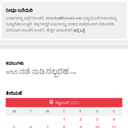
ನೀವೂ ಬರೆಯಿರಿ
ಬರಹಗಳನ್ನು ಇಲ್ಲಿಗೆ ಮಿಂಚಿಸಿ:
minche@honalu.net
ನಿಮ್ಮ ಮಿಂಚೆ ವಿಳಾಸವನ್ನು
ಗುಟ್ಟಾಗಿಡಲಾಗುತ್ತದೆ. ಚಿತ್ರಗಳಿದ್ದರೆ ಅವುಗಳನ್ನು ಬರಹದ ಕಡತದೊಡನೆ ಸೇರಿಸಬೇಡಿ,
ಬೇರೆಯಾಗಿ ಮಿಂಚೆಗೆ ಅಂಟಿಸಿ. ಹೆಚ್ಚಿನ ಮಾಹಿತಿಗಾಗಿ
ಇಲ್ಲಿ ಒತ್ತಿ
.
ಕವಲುಗಳು
ನಲ್ಬರಹ
ನಡೆ-ನುಡಿ
ಅರಿಮೆ
ನಾಡು
ತೇದಿಮಣೆ
ಸೆಪ್ಟಂಬರ್ 2022
M
T
W
T
F
S
S
1
2
3
4
5
6
7
8
9
10
11