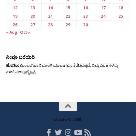
12
13
14
15
16
17
18
19
20
21
22
23
24
25
26
27
28
29
30
« Aug
Oct »
ನೀವೂ ಬರೆಯಿರಿ
ಹೊನಲು
ಮಿಂಬಾಗಿಲು ನಿಮಗಾಗಿ ಯಾವಾಗಲೂ ತೆರೆದಿರುತ್ತದೆ. ನಿಮ್ಮ ಬರಹಗಳನ್ನು
ಕಳುಹಿಸಲು
ಇಲ್ಲಿ ಒತ್ತಿ
.
ಹೊನಲು © 2026.