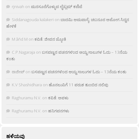
rjnivah
on
ಮನಸೂರೆಗೊಳ್ಳುವ ಲೈಟ್ಲಮ್ ಕಣಿವೆ
Siddanagouda kalakeri
on
ಬಾದಮಿ ಅಮವಾಸ್ಯೆ: ಚಬನೂರ ಅಮೋಗ ಸಿದ್ದನ
ಹೇಳಿಕೆ
M âñd M
on
ಕವಿತೆ: ಜೀವನ ಜ್ಯೋತಿ
C.P.Nagaraja
on
ಬಸವಣ್ಣನ ವಚನಗಳಿಂದ ಆಯ್ದ ಸಾಲುಗಳ ಓದು – 13ನೆಯ
ಕಂತು
ರಾಜೀವ್
on
ಬಸವಣ್ಣನ ವಚನಗಳಿಂದ ಆಯ್ದ ಸಾಲುಗಳ ಓದು – 13ನೆಯ ಕಂತು
K.V Shashidhara
on
ಹೊನಲುವಿಗೆ 11 ವರುಶ ತುಂಬಿದ ನಲಿವು
Raghuramu N.V.
on
ಕವಿತೆ: ಅವಳು
Raghuramu N.V.
on
ಹನಿಗವನಗಳು
ಹಳೆಯವು