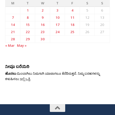
M
T
W
T
F
S
S
1
2
3
4
5
6
7
8
9
10
11
12
13
14
15
16
17
18
19
20
21
22
23
24
25
26
27
28
29
30
« Mar
May »
ನೀವೂ ಬರೆಯಿರಿ
ಹೊನಲು
ಮಿಂಬಾಗಿಲು ನಿಮಗಾಗಿ ಯಾವಾಗಲೂ ತೆರೆದಿರುತ್ತದೆ. ನಿಮ್ಮ ಬರಹಗಳನ್ನು
ಕಳುಹಿಸಲು
ಇಲ್ಲಿ ಒತ್ತಿ
.