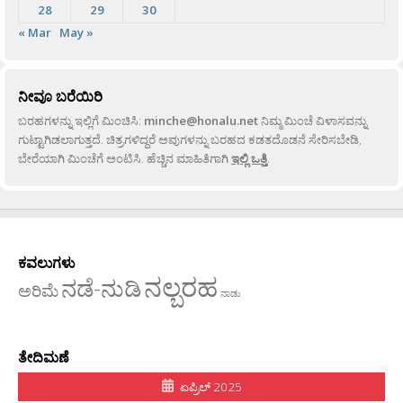
28
29
30
« Mar
May »
ನೀವೂ ಬರೆಯಿರಿ
ಬರಹಗಳನ್ನು ಇಲ್ಲಿಗೆ ಮಿಂಚಿಸಿ:
minche@honalu.net
ನಿಮ್ಮ ಮಿಂಚೆ ವಿಳಾಸವನ್ನು
ಗುಟ್ಟಾಗಿಡಲಾಗುತ್ತದೆ. ಚಿತ್ರಗಳಿದ್ದರೆ ಅವುಗಳನ್ನು ಬರಹದ ಕಡತದೊಡನೆ ಸೇರಿಸಬೇಡಿ,
ಬೇರೆಯಾಗಿ ಮಿಂಚೆಗೆ ಅಂಟಿಸಿ. ಹೆಚ್ಚಿನ ಮಾಹಿತಿಗಾಗಿ
ಇಲ್ಲಿ ಒತ್ತಿ
.
ಕವಲುಗಳು
ನಲ್ಬರಹ
ನಡೆ-ನುಡಿ
ಅರಿಮೆ
ನಾಡು
ತೇದಿಮಣೆ
ಏಪ್ರಿಲ್ 2025