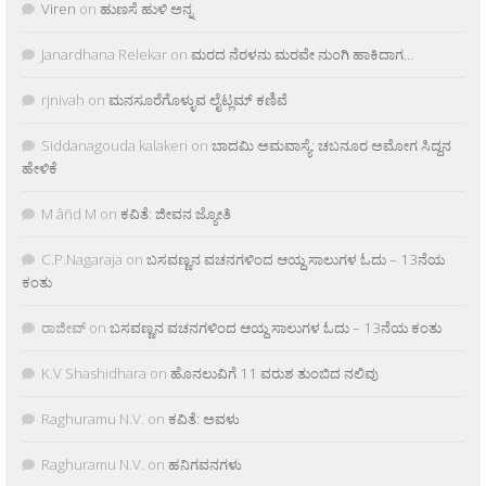
Viren
on
ಹುಣಸೆ ಹುಳಿ ಅನ್ನ
Janardhana Relekar
on
ಮರದ ನೆರಳನು ಮರವೇ ನುಂಗಿ ಹಾಕಿದಾಗ…
rjnivah
on
ಮನಸೂರೆಗೊಳ್ಳುವ ಲೈಟ್ಲಮ್ ಕಣಿವೆ
Siddanagouda kalakeri
on
ಬಾದಮಿ ಅಮವಾಸ್ಯೆ: ಚಬನೂರ ಅಮೋಗ ಸಿದ್ದನ
ಹೇಳಿಕೆ
M âñd M
on
ಕವಿತೆ: ಜೀವನ ಜ್ಯೋತಿ
C.P.Nagaraja
on
ಬಸವಣ್ಣನ ವಚನಗಳಿಂದ ಆಯ್ದ ಸಾಲುಗಳ ಓದು – 13ನೆಯ
ಕಂತು
ರಾಜೀವ್
on
ಬಸವಣ್ಣನ ವಚನಗಳಿಂದ ಆಯ್ದ ಸಾಲುಗಳ ಓದು – 13ನೆಯ ಕಂತು
K.V Shashidhara
on
ಹೊನಲುವಿಗೆ 11 ವರುಶ ತುಂಬಿದ ನಲಿವು
Raghuramu N.V.
on
ಕವಿತೆ: ಅವಳು
Raghuramu N.V.
on
ಹನಿಗವನಗಳು