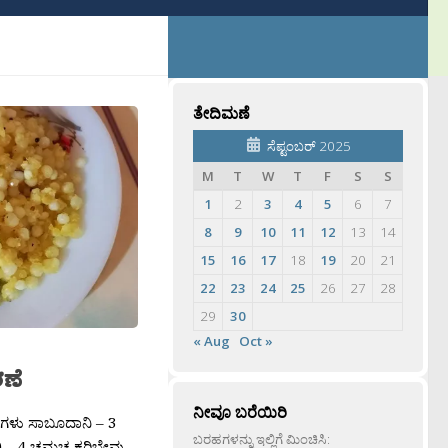
ತೇದಿಮಣೆ
ಸೆಪ್ಟಂಬರ್ 2025
M
T
W
T
F
S
S
1
2
3
4
5
6
7
8
9
10
11
12
13
14
15
16
17
18
19
20
21
22
23
24
25
26
27
28
29
30
« Aug
Oct »
ಣೆ
ನೀವೂ ಬರೆಯಿರಿ
ಗಳು ಸಾಬೂದಾನಿ – 3
ಬರಹಗಳನ್ನು ಇಲ್ಲಿಗೆ ಮಿಂಚಿಸಿ:
 – 4 ಚಮಚ ಕರಿಬೇವು