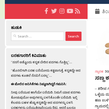
ತಿ
ಹುಡುಕಿ
Search
for:
ಬರಹಗಾರರಿಗೆ ಕಿವಿಮಾತು
“ನನಗೆ ಅಶ್ಟೊಂದು ಕನ್ನಡ ಬೇರಿನ ಪದಗಳು ಗೊತ್ತಿಲ್ಲ”…
“ಹೊನಲಿಗಾಗಿ ಬರಹ ಬರೆಯೋದು ಕಶ್ಟವಾಗುತ್ತೆ. ಕನ್ನಡದ್ದೇ ಆದ
ನಲ್ಬರಹ
30
ಪದಗಳು ಕೂಡಲೆ ನೆನಪಿಗೆ ಬರಲ್ಲ”…
ಸಣ್ಣ 
ಈ ಮೇಲಿನ ಅನಿಸಿಕೆಗಳು ನಿಮ್ಮದಾಗಿದ್ದರೆ ಗಮನಿಸಿ:
– ಶರೀಪ ಗ
ನೀವು ಬರೆಯುವ ಹಾಗೆಯೇ ಬರೆಯಿರಿ. ನಿಮಗೆ ಯಾವ ಪದಗಳು
ಒಳ್ಳೆಯ ದ
ತೋಚುವುದೋ ಅವುಗಳನ್ನು ಬಳಸಿಕೊಂಡೇ ಬರೆಯಿರಿ. ಇಲ್ಲಿ
ಹಣ ಉಳಿತ
ಕೆಲವರು ಬಹಳ ಹೆಚ್ಚು ಕನ್ನಡದ್ದೇ ಆದ ಪದಗಳನ್ನು ಬಳಸಿ
ಗ್ರಾಮದಲ್ಲ
ಬರಹಗಳನ್ನು ಬರೆಯುತ್ತಿದ್ದಾರೆಂಬುದು ದಿಟ. ಆದರೆ ಎಲ್ಲರೂ