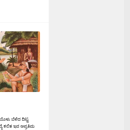
ಿಯೊಳು ಬೆಳೆದ ದಿಟ್ಟ
ಿದ್ಯೆ ಕಲಿತ ಇವ ಅಪ್ರತಿಮ