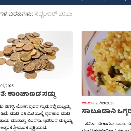
ಂಗಳ ಬರಹಗಳು:
ಸೆಪ್ಟಂಬರ್ 2025
/09/2025
ಕತೆ: ಕಾಂಚಾಣದ ಸದ್ದು
ನಡೆ-ನುಡಿ
25/09/2025
ಂ ಚಿಗಳ್ಳಿ. ಲೋಕಾಪುರದ ಗ್ರಾಮದಲ್ಲಿ ಮಲ್ಲಯ್ಯ
ಸಾಬೂದಾನಿ ಒಗ್ಗರ
ುಡಿಮೆ ಮಾಡಿ ಇತಿ ಮಿತಿಯಲ್ಲಿ ವ್ಯವಹಾರ ಮಾಡಿ
ಾಯ ಮಾಡುತ್ತಾ ಬಂದನು. ಇದರಿಂದ ಮಲ್ಲಯ್ಯ
– ಸವಿತಾ. ಬೇಕಾಗುವ ಸಾಮಾನು
ಿ ಅತ್ಯಂತ ಶ್ರೀಮಂತ ವ್ಯಕ್ತಿಯಾದ.
ಲೋಟ ಕಡಲೇಬೀಜ ( ಶೇಂಗಾ )