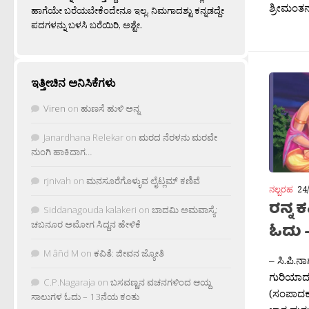
ಶ್ರೀಮಂತನ
ಹಾಗೆಯೇ ಬರೆಯಬೇಕೆಂದೇನೂ ಇಲ್ಲ. ನಿಮಗಾದಶ್ಟು ಕನ್ನಡದ್ದೇ
ಪದಗಳನ್ನು ಬಳಸಿ ಬರೆಯಿರಿ, ಅಶ್ಟೇ.
ಇತ್ತೀಚಿನ ಅನಿಸಿಕೆಗಳು
Viren
on
ಹುಣಸೆ ಹುಳಿ ಅನ್ನ
Janardhana Relekar
on
ಮರದ ನೆರಳನು ಮರವೇ
ನುಂಗಿ ಹಾಕಿದಾಗ…
rjnivah
on
ಮನಸೂರೆಗೊಳ್ಳುವ ಲೈಟ್ಲಮ್ ಕಣಿವೆ
ನಲ್ಬರಹ
24
ರನ್ನ
Siddanagouda kalakeri
on
ಬಾದಮಿ ಅಮವಾಸ್ಯೆ:
ಚಬನೂರ ಅಮೋಗ ಸಿದ್ದನ ಹೇಳಿಕೆ
ಓದು 
M âñd M
on
ಕವಿತೆ: ಜೀವನ ಜ್ಯೋತಿ
– ಸಿ.ಪಿ.ನ
ಗುರಿಯಾದ 
C.P.Nagaraja
on
ಬಸವಣ್ಣನ ವಚನಗಳಿಂದ ಆಯ್ದ
(ಸಂಪಾದಕರ
ಸಾಲುಗಳ ಓದು – 13ನೆಯ ಕಂತು