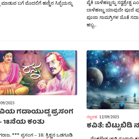
ಪೈಕಿ ಬಾಳೆಹಣ್ಣನ್ನು ಸರ‍್ವಶ್ರೇಶ್ಟ
 ಮಾಡುವ ಬಗೆ ಮೊದಲಿಗೆ ಹಣ್ಣಿನ ಸಿಪ್ಪೆಯನ್ನು
ಬಾಳೆಹಣ್ಣು ಯಾವುದೇ ಪೂಜೆ ಪು
ಪೂಜಾ ಸಾಮಗ್ರಿಗಳ ಜೊತೆ ಸದಾ 
ಹಬ್ಬ...
/09/2025
 ಕವಿಯ ಗದಾಯುದ್ದ ಪ್ರಸಂಗ
ನಲ್ಬರಹ
12/09/2025
– 18ನೆಯ ಕಂತು
ಕವಿತೆ: ಬಿಟ್ಟುಬಿಡಿ ನ
ಾಗರಾಜ. *** ಪ್ರಸಂಗ – 18: ಕ್ರಿಶ್ಣನ ಒಡಗೂಡಿ
– ವೆಂಕಟೇಶ ಚಾಗಿ ನೂರಾರು ಕನ