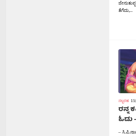
ಜೇನುತುಪ್ಪ
ತೆಗೆದು,...
ನಲ್ಬರಹ
15
ರನ್ನ
ಓದು 
– ಸಿ.ಪಿ.ನ