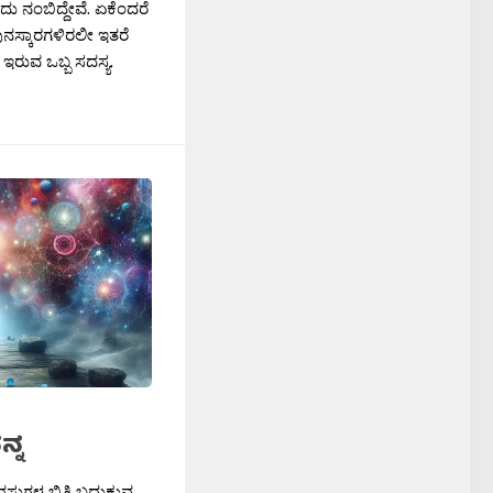
 ಎಂದು ನಂಬಿದ್ದೇವೆ. ಏಕೆಂದರೆ
ನಸ್ಕಾರಗಳಿರಲೀ ಇತರೆ
ಇರುವ ಒಬ್ಬ ಸದಸ್ಯ.
ನ್ನ
ಸುಗಳ ಬಿತ್ತಿ ಬದುಕುವ