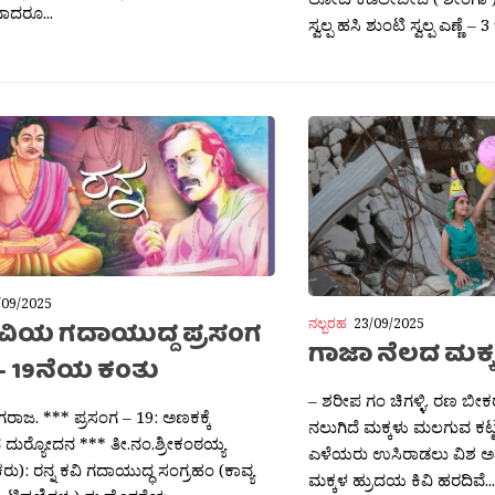
ಾದರೂ...
ಸ್ವಲ್ಪ ಹಸಿ ಶುಂಟಿ ಸ್ವಲ್ಪ ಎಣ್ಣೆ 
/09/2025
ನಲ್ಬರಹ
23/09/2025
 ಕವಿಯ ಗದಾಯುದ್ದ ಪ್ರಸಂಗ
ಗಾಜಾ ನೆಲದ ಮಕ್
– 19ನೆಯ ಕಂತು
– ಶರೀಪ ಗಂ ಚಿಗಳ್ಳಿ. ರಣ ಬೀಕರ 
ಾಗರಾಜ. *** ಪ್ರಸಂಗ – 19: ಅಣಕಕ್ಕೆ
ನಲುಗಿದೆ ಮಕ್ಕಳು ಮಲಗುವ ಕಟ್
ದುರ್‍ಯೋದನ *** ತೀ.ನಂ.ಶ್ರೀಕಂಠಯ್ಯ
ಎಳೆಯರು ಉಸಿರಾಡಲು ವಿಶ ಅನಿಲ ತ
ು): ರನ್ನ ಕವಿ ಗದಾಯುದ್ಧ ಸಂಗ್ರಹಂ (ಕಾವ್ಯ
ಮಕ್ಕಳ ಹ್ರುದಯ ಕಿವಿ ಹರದಿವೆ...