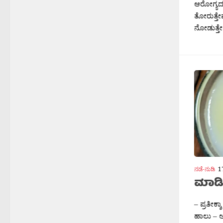
ಆರೋಗ್ಯದ ಬ
ತೋರುತ್ತೇವ
ನೋಡುತ್ತೇ
ನಡೆ-ನುಡಿ
1
ಮಾಡಿ 
– ಪ್ರತೀಕ್
ಹಾಲು – ಅರ‍