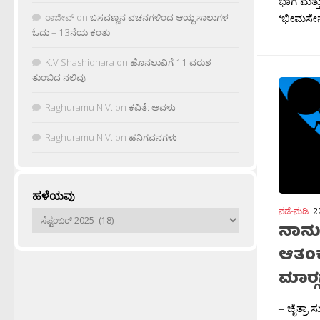
ಭಾಗ ಮತ್ತ
‘ಭೀಮಸೇನ
ರಾಜೀವ್
on
ಬಸವಣ್ಣನ ವಚನಗಳಿಂದ ಆಯ್ದ ಸಾಲುಗಳ
ಓದು – 13ನೆಯ ಕಂತು
K.V Shashidhara
on
ಹೊನಲುವಿಗೆ 11 ವರುಶ
ತುಂಬಿದ ನಲಿವು
Raghuramu N.V.
on
ಕವಿತೆ: ಅವಳು
Raghuramu N.V.
on
ಹನಿಗವನಗಳು
ಹಳೆಯವು
ನಡೆ-ನುಡಿ
2
ಹಳೆಯವು
ನಾನು 
ಆತಂಕ
ಮಾರ‍್
– ಚೈತ್ರಾ 