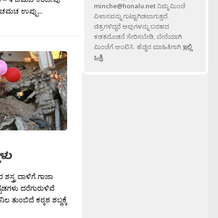
minche@honalu.net
ನಿಮ್ಮ ಮಿಂಚೆ
– 3 ಚಮಚ ಉಪ್ಪು...
ವಿಳಾಸವನ್ನು ಗುಟ್ಟಾಗಿಡಲಾಗುತ್ತದೆ.
ಚಿತ್ರಗಳಿದ್ದರೆ ಅವುಗಳನ್ನು ಬರಹದ
ಕಡತದೊಡನೆ ಸೇರಿಸಬೇಡಿ, ಬೇರೆಯಾಗಿ
ಮಿಂಚೆಗೆ ಅಂಟಿಸಿ. ಹೆಚ್ಚಿನ ಮಾಹಿತಿಗಾಗಿ
ಇಲ್ಲಿ
ಒತ್ತಿ
.
ಕಳು
ಶಸ್ತ್ರ ದಾಳಿಗೆ ಗಾಜಾ
ಟಡಗಳು ದರೆಗುರುಳಿವೆ
ುಂಬಿದೆ ಕರ‍್ಕಶ ಶಬ್ದಕ್ಕೆ