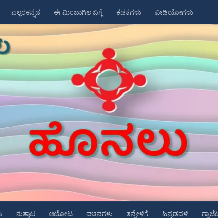
ಎಲ್ಲರಕನ್ನಡ
ಈ ಮಿಂಬಾಗಿಲ ಬಗ್ಗೆ
ಕಡತಗಳು
ವೀಡಿಯೋಗಳು
ು
ಸುತ್ತಾಟ
ಆಟೋಟ
ವಚನಗಳು
ತನ್ನೇಳಿಗೆ
ಹಿನ್ನಡವಳಿ
ಗ್ಯಾಜೆ