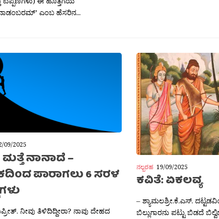
ು ಟಿಪ್ಪಣಿಗಳು) ಈ ಹೊತ್ತಗೆಯ
ಾಡಂಬರಮ್’ ಎಂಬ ಹೆಸರಿನ...
2/09/2025
ಮತ್ತೆ ನಾನಾದೆ –
ನಲ್ಬರಹ
19/09/2025
ದಿಂದ ಪಾರಾಗಲು 6 ಸರಳ
ಕವಿತೆ: ಏಕಲವ್ಯ
ಗಗಳು
– ಶ್ಯಾಮಲಶ್ರೀ.ಕೆ.ಎಸ್. ದಟ್ಟಡವ
ಸುಪ್ರೀತ್. ನೀವು ತಿಳಿದಿದ್ದೀರಾ? ನಾವು ದೇಹದ
ಬಿಲ್ಲುಗಾರನು ಪಟ್ಟು ಬಿಡದೆ ಬಿಲ್ವ