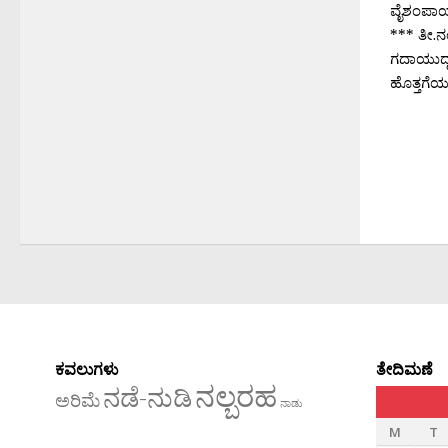
ವೈಶಂಪಾ
*** ತೀ.ನ
ಗದಾಯುದ್ಧ
ಹೊತ್ತಗೆಯ.
ಕವಲುಗಳು
ತೇದಿಮಣೆ
ನಲ್ಬರಹ
ನಡೆ-ನುಡಿ
ಅರಿಮೆ
ನಾಡು
M
T