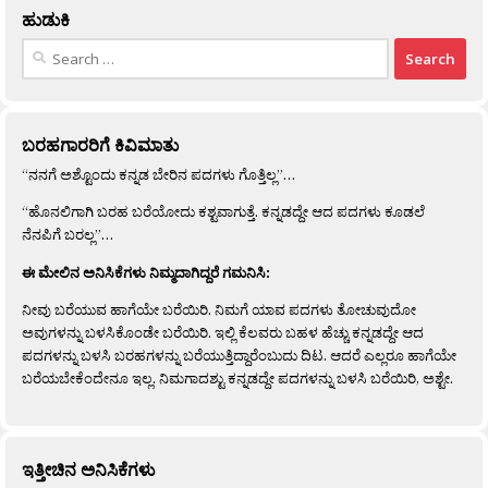
ಹುಡುಕಿ
Search
for:
ಬರಹಗಾರರಿಗೆ ಕಿವಿಮಾತು
“ನನಗೆ ಅಶ್ಟೊಂದು ಕನ್ನಡ ಬೇರಿನ ಪದಗಳು ಗೊತ್ತಿಲ್ಲ”…
“ಹೊನಲಿಗಾಗಿ ಬರಹ ಬರೆಯೋದು ಕಶ್ಟವಾಗುತ್ತೆ. ಕನ್ನಡದ್ದೇ ಆದ ಪದಗಳು ಕೂಡಲೆ
ನೆನಪಿಗೆ ಬರಲ್ಲ”…
ಈ ಮೇಲಿನ ಅನಿಸಿಕೆಗಳು ನಿಮ್ಮದಾಗಿದ್ದರೆ ಗಮನಿಸಿ:
ನೀವು ಬರೆಯುವ ಹಾಗೆಯೇ ಬರೆಯಿರಿ. ನಿಮಗೆ ಯಾವ ಪದಗಳು ತೋಚುವುದೋ
ಅವುಗಳನ್ನು ಬಳಸಿಕೊಂಡೇ ಬರೆಯಿರಿ. ಇಲ್ಲಿ ಕೆಲವರು ಬಹಳ ಹೆಚ್ಚು ಕನ್ನಡದ್ದೇ ಆದ
ಪದಗಳನ್ನು ಬಳಸಿ ಬರಹಗಳನ್ನು ಬರೆಯುತ್ತಿದ್ದಾರೆಂಬುದು ದಿಟ. ಆದರೆ ಎಲ್ಲರೂ ಹಾಗೆಯೇ
ಬರೆಯಬೇಕೆಂದೇನೂ ಇಲ್ಲ. ನಿಮಗಾದಶ್ಟು ಕನ್ನಡದ್ದೇ ಪದಗಳನ್ನು ಬಳಸಿ ಬರೆಯಿರಿ, ಅಶ್ಟೇ.
ಇತ್ತೀಚಿನ ಅನಿಸಿಕೆಗಳು