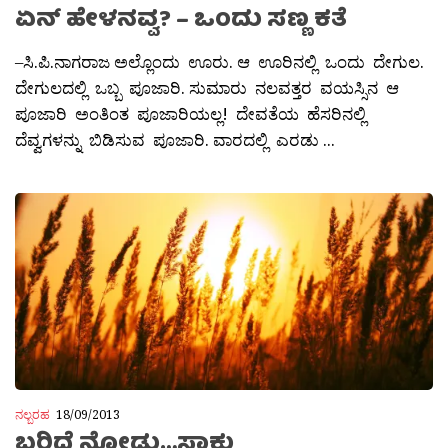
ಏನ್ ಹೇಳನವ್ವ? – ಒಂದು ಸಣ್ಣ ಕತೆ
–ಸಿ.ಪಿ.ನಾಗರಾಜ ಅಲ್ಲೊಂದು ಊರು. ಆ ಊರಿನಲ್ಲಿ ಒಂದು ದೇಗುಲ.
ದೇಗುಲದಲ್ಲಿ ಒಬ್ಬ ಪೂಜಾರಿ. ಸುಮಾರು ನಲವತ್ತರ ವಯಸ್ಸಿನ ಆ
ಪೂಜಾರಿ ಅಂತಿಂತ ಪೂಜಾರಿಯಲ್ಲ! ದೇವತೆಯ ಹೆಸರಿನಲ್ಲಿ
ದೆವ್ವಗಳನ್ನು ಬಿಡಿಸುವ ಪೂಜಾರಿ. ವಾರದಲ್ಲಿ ಎರಡು ...
ನಲ್ಬರಹ
18/09/2013
ಬರಿದೆ ನೋಡು…ಸಾಕು