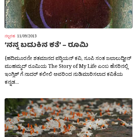
ನಲ್ಬರಹ
11/09/2013
‘ನನ್ನ ಬದುಕಿನ ಕತೆ’ – ರೂಮಿ
{ಹದಿಮೂರನೇ ಶತಮಾನದ ಪರ‍್ಶಿಯನ್ ಕವಿ, ಸೂಪಿ ಸಂತ ಜಲಾಲುದ್ದೀನ್
ಮುಹಮ್ಮದ್ ರೂಮಿಯ The Story of My Life ಎಂಬ ಹೆಸರಿನಲ್ಲಿ
ಇಂಗ್ಲಿಶ್ ಗೆ ನಾದರ್ ಕಲೀಲಿ ಅವರಿಂದ ನುಡಿಮಾರಿಸಲಾದ ಕವಿತೆಯ
ಕನ್ನಡ...