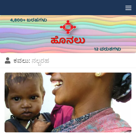
Skip to content
ಕವಲು:
ನಲ್ಬರಹ