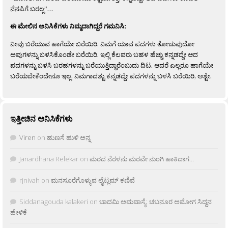
ನೆನಪಿಗೆ ಬರಲ್ಲ”…
ಈ ಮೇಲಿನ ಅನಿಸಿಕೆಗಳು ನಿಮ್ಮದಾಗಿದ್ದರೆ ಗಮನಿಸಿ:
ನೀವು ಬರೆಯುವ ಹಾಗೆಯೇ ಬರೆಯಿರಿ. ನಿಮಗೆ ಯಾವ ಪದಗಳು ತೋಚುವುದೋ
ಅವುಗಳನ್ನು ಬಳಸಿಕೊಂಡೇ ಬರೆಯಿರಿ. ಇಲ್ಲಿ ಕೆಲವರು ಬಹಳ ಹೆಚ್ಚು ಕನ್ನಡದ್ದೇ ಆದ
ಪದಗಳನ್ನು ಬಳಸಿ ಬರಹಗಳನ್ನು ಬರೆಯುತ್ತಿದ್ದಾರೆಂಬುದು ದಿಟ. ಆದರೆ ಎಲ್ಲರೂ ಹಾಗೆಯೇ
ಬರೆಯಬೇಕೆಂದೇನೂ ಇಲ್ಲ. ನಿಮಗಾದಶ್ಟು ಕನ್ನಡದ್ದೇ ಪದಗಳನ್ನು ಬಳಸಿ ಬರೆಯಿರಿ, ಅಶ್ಟೇ.
ಇತ್ತೀಚಿನ ಅನಿಸಿಕೆಗಳು
Viren
on
ಹುಣಸೆ ಹುಳಿ ಅನ್ನ
Janardhana Relekar
on
ಮರದ ನೆರಳನು ಮರವೇ ನುಂಗಿ ಹಾಕಿದಾಗ…
rjnivah
on
ಮನಸೂರೆಗೊಳ್ಳುವ ಲೈಟ್ಲಮ್ ಕಣಿವೆ
Siddanagouda kalakeri
on
ಬಾದಮಿ ಅಮವಾಸ್ಯೆ: ಚಬನೂರ ಅಮೋಗ ಸಿದ್ದನ
ಹೇಳಿಕೆ