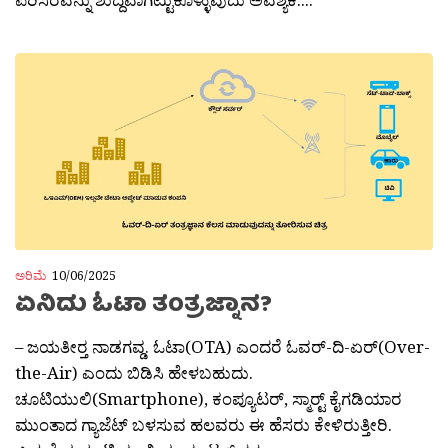
ಅರಿಮೆ
10/06/2025
ಏನಿದು ಓಟಾ ತಂತ್ರಜ್ನಾನ?
– ಜಯತೀರ‍್ತ ನಾಡಗವ್ಡ. ಓಟಾ(OTA) ಎಂದರೆ ಓವರ್-ದಿ-ಏರ್(Over-
the-Air) ಎಂದು ಬಿಡಿಸಿ ಹೇಳಬಹುದು.
ಚೂಟಿಯುಲಿ(Smartphone), ಕಂಪ್ಯೂಟರ್, ಸ್ಮಾರ‍್ಟ್ ಕೈಗಡಿಯಾರ
ಮುಂತಾದ ಗ್ಯಾಜೆಟ್ ಬಳಸುವ ಹಲವರು ಈ ಹೆಸರು ಕೇಳಿರುತ್ತೀರಿ.