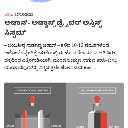
ಅರಿಮೆ
13/10/2025
ಅಡಾಸ್- ಅಡ್ವಾನ್ಸ್ ಡ್ರೈವರ್ ಅಸ್ಸಿಸ್ಟ್
ಸಿಸ್ಟಮ್
– ಜಯತೀರ‍್ತ ನಾಡಗವ್ಡ ಅಡಾಸ್ – ಕಳೆದ 10-12 ವರುಶಗಳಿಂದ
ಆಟೋಮೊಬೈಲ್ ಕೈಗಾರಿಕೆಯಲ್ಲಿ ಈ ಹೆಸರು ಕೇಳದವರು ಅತಿ ವಿರಳ.
ಚಕ್ರದಿಂದ ಎತ್ತಿನಗಾಡಿಯಾಗಿ, ಮುಂದೆ ಜುಮ್ಮನೆ ಸಾಗುವ ಕಾರು-ಬಸ್ಸು
ಮುಂತಾದವುಗಳನ್ನು ನಿರ‍್ಮಿಸುತ್ತಲೇ ಹೋದ ಮನುಕುಲ,...