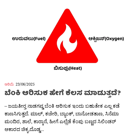
ಅರಿಮೆ
23/06/2025
ಬೆಂಕಿ ಆರಿಸುಕ ಹೇಗೆ ಕೆಲಸ ಮಾಡುತ್ತದೆ?
– ಜಯತೀರ‍್ತ ನಾಡಗವ್ಡ ಬೆಂಕಿ ಆರಿಸುಕ ಇಂದು ಬಹುತೇಕ ಎಲ್ಲ ಕಡೆ
ಕಾಣಸಿಗುತ್ತದೆ. ಮಾಲ್, ಕಚೇರಿ, ಬ್ಯಾಂಕ್, ಬಾನೋಡತಾಣ, ಸಿನೆಮಾ
ಮಂದಿರ, ಶಾಲೆ, ಕಾರ‍್ಕಾನೆ, ಹೀಗೆ ಎಲ್ಲೆಡೆ ಕೆಂಪು ಬಣ್ಣದ ಸಿಲಿಂಡರ್
ಆಕಾರದ ಚಿಕ್ಕ,ದೊಡ್ಡ...