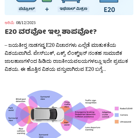
ಅರಿಮೆ
08/12/2025
E20 ವರವೋ ಇಲ್ಲ ಶಾಪವೋ?
– ಜಯತೀರ‍್ತ ನಾಡಗವ್ಡ E20 ವಿಚಾರಗಳು ಎಲ್ಲೆಡೆ ಮಾತುಕತೆಯ
ವಿಶಯವಾಗಿದೆ. ಪೇಸ್‍ಬುಕ್, ಎಕ್ಸ್, ಲಿಂಕ್ಡ್‌ಇನ್ ನಂತಹ ಸಾಮಾಜಿಕ
ಜಾಲತಾಣಗಳಿಂದ ಹಿಡಿದು ರಾಜಕೀಯವಲಯಗಳಲ್ಲೂ ಇದೇ ಪ್ರಮುಕ
ವಿಶಯ. ಈ ಹೊತ್ತಿನ ವಿಶಯ ವಸ್ತುವಾಗಿರುವ E20 ಬಗ್ಗೆ...