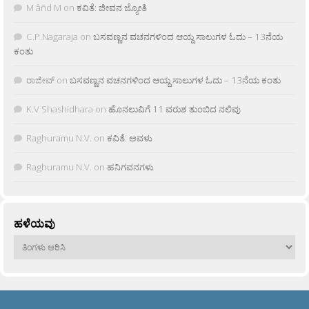
M âñd M
on
ಕವಿತೆ: ಜೀವನ ಜ್ಯೋತಿ
C.P.Nagaraja
on
ಬಸವಣ್ಣನ ವಚನಗಳಿಂದ ಆಯ್ದ ಸಾಲುಗಳ ಓದು – 13ನೆಯ
ಕಂತು
ರಾಜೀವ್
on
ಬಸವಣ್ಣನ ವಚನಗಳಿಂದ ಆಯ್ದ ಸಾಲುಗಳ ಓದು – 13ನೆಯ ಕಂತು
K.V Shashidhara
on
ಹೊನಲುವಿಗೆ 11 ವರುಶ ತುಂಬಿದ ನಲಿವು
Raghuramu N.V.
on
ಕವಿತೆ: ಅವಳು
Raghuramu N.V.
on
ಹನಿಗವನಗಳು
ಹಳೆಯವು
ಹಳೆಯವು