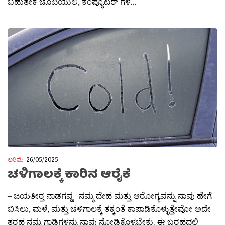
ಬಹುತೇಕ ಚೂಟಿಯುಲಿ, ಕಂಪ್ಯೂಟರ್ ಗಳ...
ಅರಿಮೆ
26/05/2025
ಚಳಿಗಾಲಕ್ಕೆ ಕಾರಿನ ಆರೈಕೆ
– ಜಯತೀರ‍್ತ ನಾಡಗವ್ಡ ನಮ್ಮ ದೇಹ ಮತ್ತು ಆರೋಗ್ಯವನ್ನು ನಾವು ಹೇಗೆ
ಬಿಸಿಲು, ಮಳೆ, ಮತ್ತು ಚಳಿಗಾಲಕ್ಕೆ ತಕ್ಕಂತೆ ಕಾಪಾಡಿಕೊಳ್ಳುತ್ತೇವೋ ಅದೇ
ತರಹ ನಮ್ಮ ಗಾಡಿಗಳನ್ನು ನಾವು ನೋಡಿಕೊಳ್ಳಬೇಕು. ಈ ಬರಹದಲ್ಲಿ