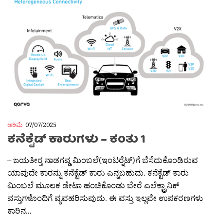
ಅರಿಮೆ
07/07/2025
ಕನೆಕ್ಟೆಡ್ ಕಾರುಗಳು – ಕಂತು 1
– ಜಯತೀರ‍್ತ ನಾಡಗವ್ಡ ಮಿಂಬಲೆ(ಇಂಟರ‍್ನೆಟ್)ಗೆ ಬೆಸೆದುಕೊಂಡಿರುವ
ಯಾವುದೇ ಕಾರನ್ನು ಕನೆಕ್ಟೆಡ್ ಕಾರು ಎನ್ನಬಹುದು. ಕನೆಕ್ಟೆಡ್ ಕಾರು
ಮಿಂಬಲೆ ಮೂಲಕ ಡೇಟಾ ಹಂಚಿಕೊಂಡು ಬೇರೆ ಎಲೆಕ್ಟ್ರಾನಿಕ್
ವಸ್ತುಗಳೊಂದಿಗೆ ವ್ಯವಹರಿಸುವುದು. ಈ ವಸ್ತು ಇಲ್ಲವೇ ಉಪಕರಣಗಳು
ಕಾರಿನ...