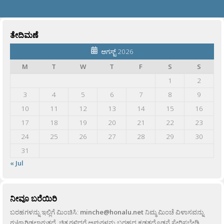
ತೇದಿಮಣೆ
ಆಗಸ್ಟ್ 2026
M
T
W
T
F
S
S
1
2
3
4
5
6
7
8
9
10
11
12
13
14
15
16
17
18
19
20
21
22
23
24
25
26
27
28
29
30
31
« Jul
ನೀವೂ ಬರೆಯಿರಿ
ಬರಹಗಳನ್ನು ಇಲ್ಲಿಗೆ ಮಿಂಚಿಸಿ:
minche@honalu.net
ನಿಮ್ಮ ಮಿಂಚೆ ವಿಳಾಸವನ್ನು
ಗುಟ್ಟಾಗಿಡಲಾಗುತ್ತದೆ. ಚಿತ್ರಗಳಿದ್ದರೆ ಅವುಗಳನ್ನು ಬರಹದ ಕಡತದೊಡನೆ ಸೇರಿಸಬೇಡಿ,