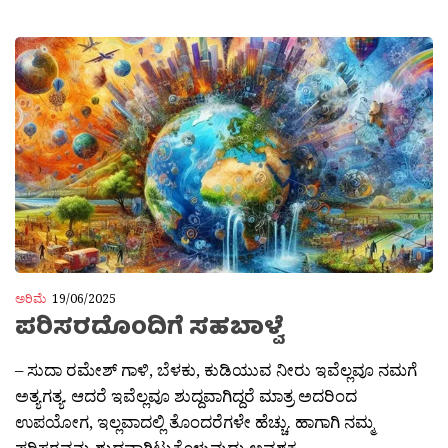
ಅರಿಮೆ
19/06/2025
ಪರಿಸರದೊಂದಿಗೆ ಸಹಬಾಳ್ವೆ
– ಸುದಾ ರಮೇಶ್ ಗಾಳಿ, ಬೆಳಕು, ಕುಡಿಯುವ ನೀರು ಇವೆಲ್ಲವೂ ನಮಗೆ
ಅತ್ಯಗತ್ಯ. ಆದರೆ ಇವೆಲ್ಲವೂ ಶುದ್ದವಾಗಿದ್ದರೆ ಮಾತ್ರ ಅದರಿಂದ
ಉಪಯೋಗ, ಇಲ್ಲವಾದಲ್ಲಿ ತೊಂದರೆಗಳೇ ಹೆಚ್ಚು. ಹಾಗಾಗಿ ನಮ್ಮ
ಪರಿಸರವನ್ನು ಶುದ್ದವಾಗಿಟ್ಟುಕೊಳ್ಳುವುದು ಅವಶ್ಯಕ....