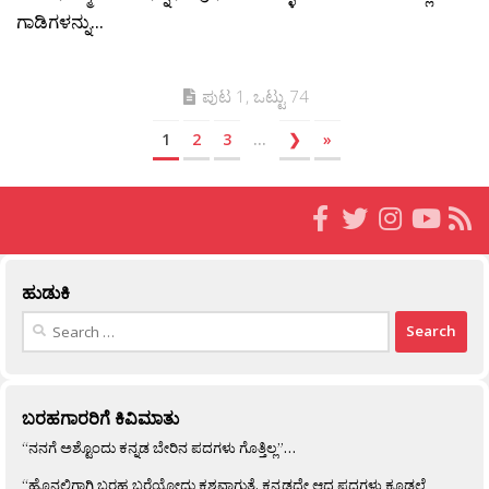
ಗಾಡಿಗಳನ್ನು...
ಪುಟ 1, ಒಟ್ಟು 74
1
2
3
...
❯
»
ಹುಡುಕಿ
Search
for:
ಬರಹಗಾರರಿಗೆ ಕಿವಿಮಾತು
“ನನಗೆ ಅಶ್ಟೊಂದು ಕನ್ನಡ ಬೇರಿನ ಪದಗಳು ಗೊತ್ತಿಲ್ಲ”…
“ಹೊನಲಿಗಾಗಿ ಬರಹ ಬರೆಯೋದು ಕಶ್ಟವಾಗುತ್ತೆ. ಕನ್ನಡದ್ದೇ ಆದ ಪದಗಳು ಕೂಡಲೆ