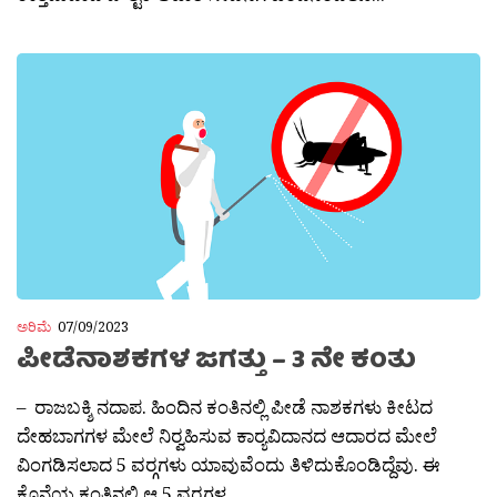
ಅರಿಮೆ
07/09/2023
ಪೀಡೆನಾಶಕಗಳ ಜಗತ್ತು – 3 ನೇ ಕಂತು
– ರಾಜಬಕ್ಶಿ ನದಾಪ. ಹಿಂದಿನ ಕಂತಿನಲ್ಲಿ ಪೀಡೆ ನಾಶಕಗಳು ಕೀಟದ
ದೇಹಬಾಗಗಳ ಮೇಲೆ ನಿರ‍್ವಹಿಸುವ ಕಾರ‍್ಯವಿದಾನದ ಆದಾರದ ಮೇಲೆ
ವಿಂಗಡಿಸಲಾದ 5 ವರ‍್ಗಗಳು ಯಾವುವೆಂದು ತಿಳಿದುಕೊಂಡಿದ್ದೆವು. ಈ
ಕೊನೆಯ ಕಂತಿನಲ್ಲಿ ಆ 5 ವರ‍್ಗಗಳ...