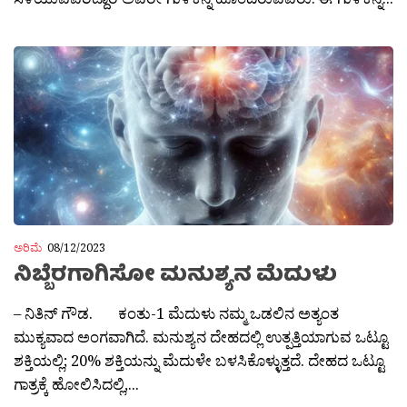
ಅರಿಮೆ
08/12/2023
ನಿಬ್ಬೆರಗಾಗಿಸೋ ಮನುಶ್ಯನ ಮೆದುಳು
– ನಿತಿನ್ ಗೌಡ. ಕಂತು-1 ಮೆದುಳು ನಮ್ಮ ಒಡಲಿನ ಅತ್ಯಂತ
ಮುಕ್ಯವಾದ ಅಂಗವಾಗಿದೆ. ಮನುಶ್ಯನ ದೇಹದಲ್ಲಿ ಉತ್ಪತ್ತಿಯಾಗುವ ಒಟ್ಟೂ
ಶಕ್ತಿಯಲ್ಲಿ; 20% ಶಕ್ತಿಯನ್ನು ಮೆದುಳೇ ಬಳಸಿಕೊಳ್ಳುತ್ತದೆ. ದೇಹದ ಒಟ್ಟೂ
ಗಾತ್ರಕ್ಕೆ ಹೋಲಿಸಿದಲ್ಲಿ,...