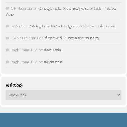
C.P.Nagaraja
on
ಬಸವಣ್ಣನ ವಚನಗಳಿಂದ ಆಯ್ದ ಸಾಲುಗಳ ಓದು – 13ನೆಯ
ಕಂತು
ರಾಜೀವ್
on
ಬಸವಣ್ಣನ ವಚನಗಳಿಂದ ಆಯ್ದ ಸಾಲುಗಳ ಓದು – 13ನೆಯ ಕಂತು
K.V Shashidhara
on
ಹೊನಲುವಿಗೆ 11 ವರುಶ ತುಂಬಿದ ನಲಿವು
Raghuramu N.V.
on
ಕವಿತೆ: ಅವಳು
Raghuramu N.V.
on
ಹನಿಗವನಗಳು
ಹಳೆಯವು
ಹಳೆಯವು