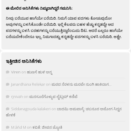
ಈ ಮೇಲಿನ ಅನಿಸಿಕೆಗಳು ನಿಮ್ಮದಾಗಿದ್ದರೆ ಗಮನಿಸಿ:
ನೀವು ಬರೆಯುವ ಹಾಗೆಯೇ ಬರೆಯಿರಿ. ನಿಮಗೆ ಯಾವ ಪದಗಳು ತೋಚುವುದೋ
ಅವುಗಳನ್ನು ಬಳಸಿಕೊಂಡೇ ಬರೆಯಿರಿ. ಇಲ್ಲಿ ಕೆಲವರು ಬಹಳ ಹೆಚ್ಚು ಕನ್ನಡದ್ದೇ ಆದ
ಪದಗಳನ್ನು ಬಳಸಿ ಬರಹಗಳನ್ನು ಬರೆಯುತ್ತಿದ್ದಾರೆಂಬುದು ದಿಟ. ಆದರೆ ಎಲ್ಲರೂ ಹಾಗೆಯೇ
ಬರೆಯಬೇಕೆಂದೇನೂ ಇಲ್ಲ. ನಿಮಗಾದಶ್ಟು ಕನ್ನಡದ್ದೇ ಪದಗಳನ್ನು ಬಳಸಿ ಬರೆಯಿರಿ, ಅಶ್ಟೇ.
ಇತ್ತೀಚಿನ ಅನಿಸಿಕೆಗಳು
Viren
on
ಹುಣಸೆ ಹುಳಿ ಅನ್ನ
Janardhana Relekar
on
ಮರದ ನೆರಳನು ಮರವೇ ನುಂಗಿ ಹಾಕಿದಾಗ…
rjnivah
on
ಮನಸೂರೆಗೊಳ್ಳುವ ಲೈಟ್ಲಮ್ ಕಣಿವೆ
Siddanagouda kalakeri
on
ಬಾದಮಿ ಅಮವಾಸ್ಯೆ: ಚಬನೂರ ಅಮೋಗ ಸಿದ್ದನ
ಹೇಳಿಕೆ
M âñd M
on
ಕವಿತೆ: ಜೀವನ ಜ್ಯೋತಿ