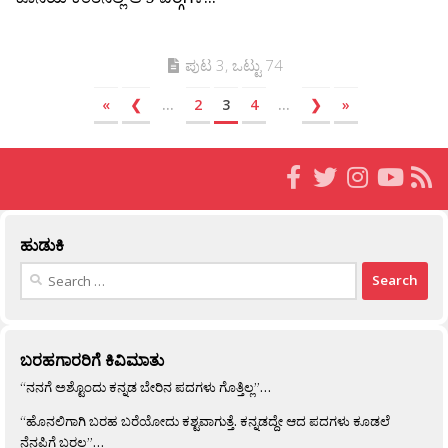
ಪುಟ 3, ಒಟ್ಟು 74
«
❮
...
2
3
4
...
❯
»
ಹುಡುಕಿ
Search
for:
ಬರಹಗಾರರಿಗೆ ಕಿವಿಮಾತು
“ನನಗೆ ಅಶ್ಟೊಂದು ಕನ್ನಡ ಬೇರಿನ ಪದಗಳು ಗೊತ್ತಿಲ್ಲ”…
“ಹೊನಲಿಗಾಗಿ ಬರಹ ಬರೆಯೋದು ಕಶ್ಟವಾಗುತ್ತೆ. ಕನ್ನಡದ್ದೇ ಆದ ಪದಗಳು ಕೂಡಲೆ
ನೆನಪಿಗೆ ಬರಲ್ಲ”…