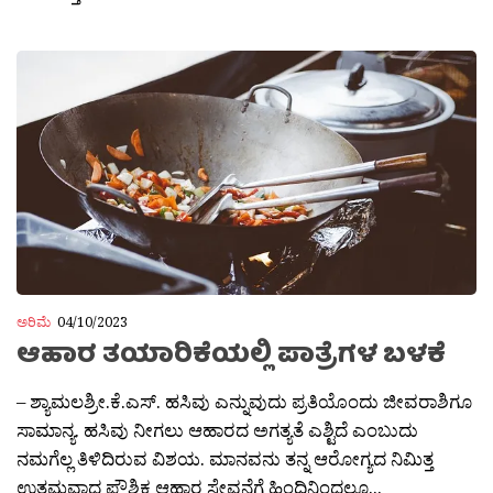
ಅರಿಮೆ
04/10/2023
ಆಹಾರ ತಯಾರಿಕೆಯಲ್ಲಿ ಪಾತ್ರೆಗಳ ಬಳಕೆ
– ಶ್ಯಾಮಲಶ್ರೀ.ಕೆ.ಎಸ್. ಹಸಿವು ಎನ್ನುವುದು ಪ್ರತಿಯೊಂದು ಜೀವರಾಶಿಗೂ
ಸಾಮಾನ್ಯ. ಹಸಿವು ನೀಗಲು ಆಹಾರದ ಅಗತ್ಯತೆ ಎಶ್ಟಿದೆ ಎಂಬುದು
ನಮಗೆಲ್ಲ ತಿಳಿದಿರುವ ವಿಶಯ. ಮಾನವನು ತನ್ನ ಆರೋಗ್ಯದ ನಿಮಿತ್ತ
ಉತ್ತಮವಾದ ಪೌಶ್ಟಿಕ ಆಹಾರ ಸೇವನೆಗೆ ಹಿಂದಿನಿಂದಲೂ...