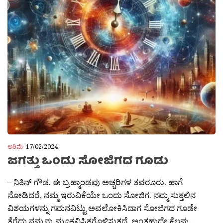
ಅರಿಮೆ
17/02/2024
ಜಗತ್ತು ಒಂದು ಸೋಜಿಗದ ಗೂಡು
– ನಿತಿನ್ ಗೌಡ. ಈ ಬ್ರಹ್ಮಾಂಡವು ಅಚ್ಚರಿಗಳ ತವರೂರು. ಹಾಗೆ
ನೋಡಿದರೆ, ನಮ್ಮ ಇರುವಿಕೆಯೇ‌ ಒಂದು ಸೋಜಿಗ. ನಮ್ಮ ಸುತ್ತಲಿನ
ವಿಶಯಗಳನ್ನು ಗಮನವಿಟ್ಟು ಅವಲೋಕಿಸಿದಾಗ ಸೋಜಿಗದ ಗೂಡೇ
ತೆರೆದು ನಮ್ಮನ್ನು ಮೂಕವಿಸ್ಮಿತಗೊಳಿಸುತ್ತದೆ. ಅಂತಹುದೇ ಕೆಲವು...