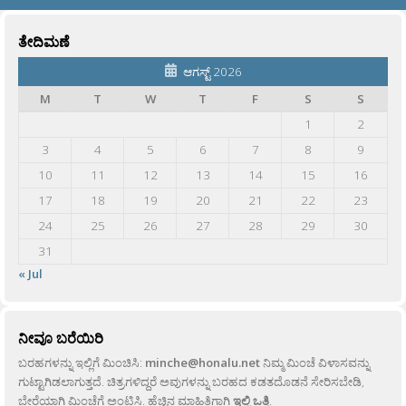
ತೇದಿಮಣೆ
ಆಗಸ್ಟ್ 2026
M
T
W
T
F
S
S
1
2
3
4
5
6
7
8
9
10
11
12
13
14
15
16
17
18
19
20
21
22
23
24
25
26
27
28
29
30
31
« Jul
ನೀವೂ ಬರೆಯಿರಿ
ಬರಹಗಳನ್ನು ಇಲ್ಲಿಗೆ ಮಿಂಚಿಸಿ:
minche@honalu.net
ನಿಮ್ಮ ಮಿಂಚೆ ವಿಳಾಸವನ್ನು
ಗುಟ್ಟಾಗಿಡಲಾಗುತ್ತದೆ. ಚಿತ್ರಗಳಿದ್ದರೆ ಅವುಗಳನ್ನು ಬರಹದ ಕಡತದೊಡನೆ ಸೇರಿಸಬೇಡಿ,
ಬೇರೆಯಾಗಿ ಮಿಂಚೆಗೆ ಅಂಟಿಸಿ. ಹೆಚ್ಚಿನ ಮಾಹಿತಿಗಾಗಿ
ಇಲ್ಲಿ ಒತ್ತಿ
.