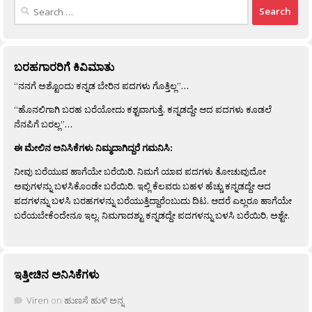
Search
for:
ಬರಹಗಾರರಿಗೆ ಕಿವಿಮಾತು
“ನನಗೆ ಅಶ್ಟೊಂದು ಕನ್ನಡ ಬೇರಿನ ಪದಗಳು ಗೊತ್ತಿಲ್ಲ”…
“ಹೊನಲಿಗಾಗಿ ಬರಹ ಬರೆಯೋದು ಕಶ್ಟವಾಗುತ್ತೆ. ಕನ್ನಡದ್ದೇ ಆದ ಪದಗಳು ಕೂಡಲೆ
ನೆನಪಿಗೆ ಬರಲ್ಲ”…
ಈ ಮೇಲಿನ ಅನಿಸಿಕೆಗಳು ನಿಮ್ಮದಾಗಿದ್ದರೆ ಗಮನಿಸಿ:
ನೀವು ಬರೆಯುವ ಹಾಗೆಯೇ ಬರೆಯಿರಿ. ನಿಮಗೆ ಯಾವ ಪದಗಳು ತೋಚುವುದೋ
ಅವುಗಳನ್ನು ಬಳಸಿಕೊಂಡೇ ಬರೆಯಿರಿ. ಇಲ್ಲಿ ಕೆಲವರು ಬಹಳ ಹೆಚ್ಚು ಕನ್ನಡದ್ದೇ ಆದ
ಪದಗಳನ್ನು ಬಳಸಿ ಬರಹಗಳನ್ನು ಬರೆಯುತ್ತಿದ್ದಾರೆಂಬುದು ದಿಟ. ಆದರೆ ಎಲ್ಲರೂ ಹಾಗೆಯೇ
ಬರೆಯಬೇಕೆಂದೇನೂ ಇಲ್ಲ. ನಿಮಗಾದಶ್ಟು ಕನ್ನಡದ್ದೇ ಪದಗಳನ್ನು ಬಳಸಿ ಬರೆಯಿರಿ, ಅಶ್ಟೇ.
ಇತ್ತೀಚಿನ ಅನಿಸಿಕೆಗಳು
Viren
on
ಹುಣಸೆ ಹುಳಿ ಅನ್ನ