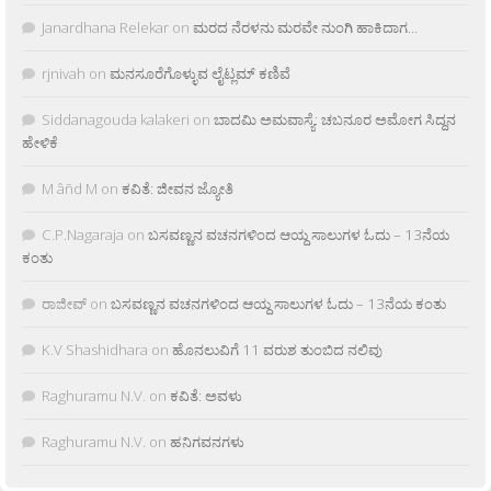
Janardhana Relekar
on
ಮರದ ನೆರಳನು ಮರವೇ ನುಂಗಿ ಹಾಕಿದಾಗ…
rjnivah
on
ಮನಸೂರೆಗೊಳ್ಳುವ ಲೈಟ್ಲಮ್ ಕಣಿವೆ
Siddanagouda kalakeri
on
ಬಾದಮಿ ಅಮವಾಸ್ಯೆ: ಚಬನೂರ ಅಮೋಗ ಸಿದ್ದನ
ಹೇಳಿಕೆ
M âñd M
on
ಕವಿತೆ: ಜೀವನ ಜ್ಯೋತಿ
C.P.Nagaraja
on
ಬಸವಣ್ಣನ ವಚನಗಳಿಂದ ಆಯ್ದ ಸಾಲುಗಳ ಓದು – 13ನೆಯ
ಕಂತು
ರಾಜೀವ್
on
ಬಸವಣ್ಣನ ವಚನಗಳಿಂದ ಆಯ್ದ ಸಾಲುಗಳ ಓದು – 13ನೆಯ ಕಂತು
K.V Shashidhara
on
ಹೊನಲುವಿಗೆ 11 ವರುಶ ತುಂಬಿದ ನಲಿವು
Raghuramu N.V.
on
ಕವಿತೆ: ಅವಳು
Raghuramu N.V.
on
ಹನಿಗವನಗಳು