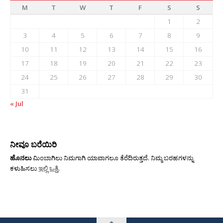
M
T
W
T
F
S
S
1
2
3
4
5
6
7
8
9
10
11
12
13
14
15
16
17
18
19
20
21
22
23
24
25
26
27
28
29
30
31
« Jul
ನೀವೂ ಬರೆಯಿರಿ
ಹೊನಲು
ಮಿಂಬಾಗಿಲು ನಿಮಗಾಗಿ ಯಾವಾಗಲೂ ತೆರೆದಿರುತ್ತದೆ. ನಿಮ್ಮ ಬರಹಗಳನ್ನು
ಕಳುಹಿಸಲು
ಇಲ್ಲಿ ಒತ್ತಿ
.