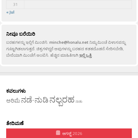
31
« Jul
ನೀವೂ ಬರೆಯಿರಿ
ಬರಹಗಳನ್ನು ಇಲ್ಲಿಗೆ ಮಿಂಚಿಸಿ:
minche@honalu.net
ನಿಮ್ಮ ಮಿಂಚೆ ವಿಳಾಸವನ್ನು
ಗುಟ್ಟಾಗಿಡಲಾಗುತ್ತದೆ. ಚಿತ್ರಗಳಿದ್ದರೆ ಅವುಗಳನ್ನು ಬರಹದ ಕಡತದೊಡನೆ ಸೇರಿಸಬೇಡಿ,
ಬೇರೆಯಾಗಿ ಮಿಂಚೆಗೆ ಅಂಟಿಸಿ. ಹೆಚ್ಚಿನ ಮಾಹಿತಿಗಾಗಿ
ಇಲ್ಲಿ ಒತ್ತಿ
.
ಕವಲುಗಳು
ನಲ್ಬರಹ
ನಡೆ-ನುಡಿ
ಅರಿಮೆ
ನಾಡು
ತೇದಿಮಣೆ
ಆಗಸ್ಟ್ 2026