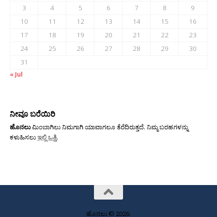
3
4
5
6
7
8
9
10
11
12
13
14
15
16
17
18
19
20
21
22
23
24
25
26
27
28
29
30
31
« Jul
ನೀವೂ ಬರೆಯಿರಿ
ಹೊನಲು
ಮಿಂಬಾಗಿಲು ನಿಮಗಾಗಿ ಯಾವಾಗಲೂ ತೆರೆದಿರುತ್ತದೆ. ನಿಮ್ಮ ಬರಹಗಳನ್ನು
ಕಳುಹಿಸಲು
ಇಲ್ಲಿ ಒತ್ತಿ
.
ಹೊನಲು © 2026.