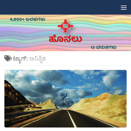
Skip to content
ಟ್ಯಾಗ್:
ಅನಿಶ್ಚಿತ