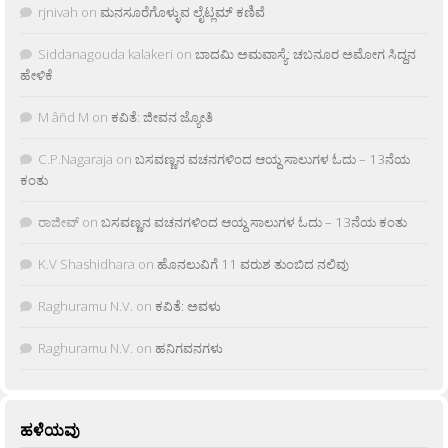
rjnivah
on
ಮನಸೂರೆಗೊಳ್ಳುವ ಲೈಟ್ಲಮ್ ಕಣಿವೆ
Siddanagouda kalakeri
on
ಬಾದಮಿ ಅಮವಾಸ್ಯೆ: ಚಬನೂರ ಅಮೋಗ ಸಿದ್ದನ
ಹೇಳಿಕೆ
M âñd M
on
ಕವಿತೆ: ಜೀವನ ಜ್ಯೋತಿ
C.P.Nagaraja
on
ಬಸವಣ್ಣನ ವಚನಗಳಿಂದ ಆಯ್ದ ಸಾಲುಗಳ ಓದು – 13ನೆಯ
ಕಂತು
ರಾಜೀವ್
on
ಬಸವಣ್ಣನ ವಚನಗಳಿಂದ ಆಯ್ದ ಸಾಲುಗಳ ಓದು – 13ನೆಯ ಕಂತು
K.V Shashidhara
on
ಹೊನಲುವಿಗೆ 11 ವರುಶ ತುಂಬಿದ ನಲಿವು
Raghuramu N.V.
on
ಕವಿತೆ: ಅವಳು
Raghuramu N.V.
on
ಹನಿಗವನಗಳು
ಹಳೆಯವು