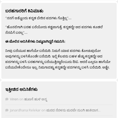
ಬರಹಗಾರರಿಗೆ ಕಿವಿಮಾತು
“ನನಗೆ ಅಶ್ಟೊಂದು ಕನ್ನಡ ಬೇರಿನ ಪದಗಳು ಗೊತ್ತಿಲ್ಲ”…
“ಹೊನಲಿಗಾಗಿ ಬರಹ ಬರೆಯೋದು ಕಶ್ಟವಾಗುತ್ತೆ. ಕನ್ನಡದ್ದೇ ಆದ ಪದಗಳು ಕೂಡಲೆ
ನೆನಪಿಗೆ ಬರಲ್ಲ”…
ಈ ಮೇಲಿನ ಅನಿಸಿಕೆಗಳು ನಿಮ್ಮದಾಗಿದ್ದರೆ ಗಮನಿಸಿ:
ನೀವು ಬರೆಯುವ ಹಾಗೆಯೇ ಬರೆಯಿರಿ. ನಿಮಗೆ ಯಾವ ಪದಗಳು ತೋಚುವುದೋ
ಅವುಗಳನ್ನು ಬಳಸಿಕೊಂಡೇ ಬರೆಯಿರಿ. ಇಲ್ಲಿ ಕೆಲವರು ಬಹಳ ಹೆಚ್ಚು ಕನ್ನಡದ್ದೇ ಆದ
ಪದಗಳನ್ನು ಬಳಸಿ ಬರಹಗಳನ್ನು ಬರೆಯುತ್ತಿದ್ದಾರೆಂಬುದು ದಿಟ. ಆದರೆ ಎಲ್ಲರೂ ಹಾಗೆಯೇ
ಬರೆಯಬೇಕೆಂದೇನೂ ಇಲ್ಲ. ನಿಮಗಾದಶ್ಟು ಕನ್ನಡದ್ದೇ ಪದಗಳನ್ನು ಬಳಸಿ ಬರೆಯಿರಿ, ಅಶ್ಟೇ.
ಇತ್ತೀಚಿನ ಅನಿಸಿಕೆಗಳು
Viren
on
ಹುಣಸೆ ಹುಳಿ ಅನ್ನ
Janardhana Relekar
on
ಮರದ ನೆರಳನು ಮರವೇ ನುಂಗಿ ಹಾಕಿದಾಗ…