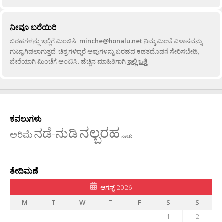
ನೀವೂ ಬರೆಯಿರಿ
ಬರಹಗಳನ್ನು ಇಲ್ಲಿಗೆ ಮಿಂಚಿಸಿ:
minche@honalu.net
ನಿಮ್ಮ ಮಿಂಚೆ ವಿಳಾಸವನ್ನು
ಗುಟ್ಟಾಗಿಡಲಾಗುತ್ತದೆ. ಚಿತ್ರಗಳಿದ್ದರೆ ಅವುಗಳನ್ನು ಬರಹದ ಕಡತದೊಡನೆ ಸೇರಿಸಬೇಡಿ,
ಬೇರೆಯಾಗಿ ಮಿಂಚೆಗೆ ಅಂಟಿಸಿ. ಹೆಚ್ಚಿನ ಮಾಹಿತಿಗಾಗಿ
ಇಲ್ಲಿ ಒತ್ತಿ
.
ಕವಲುಗಳು
ನಲ್ಬರಹ
ನಡೆ-ನುಡಿ
ಅರಿಮೆ
ನಾಡು
ತೇದಿಮಣೆ
ಆಗಸ್ಟ್ 2026
M
T
W
T
F
S
S
1
2