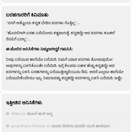
ಬರಹಗಾರರಿಗೆ ಕಿವಿಮಾತು
“ನನಗೆ ಅಶ್ಟೊಂದು ಕನ್ನಡ ಬೇರಿನ ಪದಗಳು ಗೊತ್ತಿಲ್ಲ”…
“ಹೊನಲಿಗಾಗಿ ಬರಹ ಬರೆಯೋದು ಕಶ್ಟವಾಗುತ್ತೆ. ಕನ್ನಡದ್ದೇ ಆದ ಪದಗಳು ಕೂಡಲೆ
ನೆನಪಿಗೆ ಬರಲ್ಲ”…
ಈ ಮೇಲಿನ ಅನಿಸಿಕೆಗಳು ನಿಮ್ಮದಾಗಿದ್ದರೆ ಗಮನಿಸಿ:
ನೀವು ಬರೆಯುವ ಹಾಗೆಯೇ ಬರೆಯಿರಿ. ನಿಮಗೆ ಯಾವ ಪದಗಳು ತೋಚುವುದೋ
ಅವುಗಳನ್ನು ಬಳಸಿಕೊಂಡೇ ಬರೆಯಿರಿ. ಇಲ್ಲಿ ಕೆಲವರು ಬಹಳ ಹೆಚ್ಚು ಕನ್ನಡದ್ದೇ ಆದ
ಪದಗಳನ್ನು ಬಳಸಿ ಬರಹಗಳನ್ನು ಬರೆಯುತ್ತಿದ್ದಾರೆಂಬುದು ದಿಟ. ಆದರೆ ಎಲ್ಲರೂ ಹಾಗೆಯೇ
ಬರೆಯಬೇಕೆಂದೇನೂ ಇಲ್ಲ. ನಿಮಗಾದಶ್ಟು ಕನ್ನಡದ್ದೇ ಪದಗಳನ್ನು ಬಳಸಿ ಬರೆಯಿರಿ, ಅಶ್ಟೇ.
ಇತ್ತೀಚಿನ ಅನಿಸಿಕೆಗಳು
Viren
on
ಹುಣಸೆ ಹುಳಿ ಅನ್ನ
Janardhana Relekar
on
ಮರದ ನೆರಳನು ಮರವೇ ನುಂಗಿ ಹಾಕಿದಾಗ…