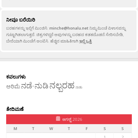
ನೀವೂ ಬರೆಯಿರಿ
ಬರಹಗಳನ್ನು ಇಲ್ಲಿಗೆ ಮಿಂಚಿಸಿ:
minche@honalu.net
ನಿಮ್ಮ ಮಿಂಚೆ ವಿಳಾಸವನ್ನು
ಗುಟ್ಟಾಗಿಡಲಾಗುತ್ತದೆ. ಚಿತ್ರಗಳಿದ್ದರೆ ಅವುಗಳನ್ನು ಬರಹದ ಕಡತದೊಡನೆ ಸೇರಿಸಬೇಡಿ,
ಬೇರೆಯಾಗಿ ಮಿಂಚೆಗೆ ಅಂಟಿಸಿ. ಹೆಚ್ಚಿನ ಮಾಹಿತಿಗಾಗಿ
ಇಲ್ಲಿ ಒತ್ತಿ
.
ಕವಲುಗಳು
ನಲ್ಬರಹ
ನಡೆ-ನುಡಿ
ಅರಿಮೆ
ನಾಡು
ತೇದಿಮಣೆ
ಆಗಸ್ಟ್ 2026
M
T
W
T
F
S
S
1
2