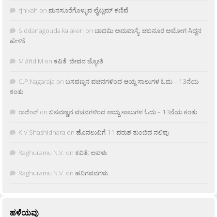
rjnivah
on
ಮನಸೂರೆಗೊಳ್ಳುವ ಲೈಟ್ಲಮ್ ಕಣಿವೆ
Siddanagouda kalakeri
on
ಬಾದಮಿ ಅಮವಾಸ್ಯೆ: ಚಬನೂರ ಅಮೋಗ ಸಿದ್ದನ
ಹೇಳಿಕೆ
M âñd M
on
ಕವಿತೆ: ಜೀವನ ಜ್ಯೋತಿ
C.P.Nagaraja
on
ಬಸವಣ್ಣನ ವಚನಗಳಿಂದ ಆಯ್ದ ಸಾಲುಗಳ ಓದು – 13ನೆಯ
ಕಂತು
ರಾಜೀವ್
on
ಬಸವಣ್ಣನ ವಚನಗಳಿಂದ ಆಯ್ದ ಸಾಲುಗಳ ಓದು – 13ನೆಯ ಕಂತು
K.V Shashidhara
on
ಹೊನಲುವಿಗೆ 11 ವರುಶ ತುಂಬಿದ ನಲಿವು
Raghuramu N.V.
on
ಕವಿತೆ: ಅವಳು
Raghuramu N.V.
on
ಹನಿಗವನಗಳು
ಹಳೆಯವು