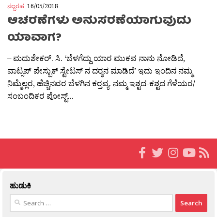
ನಲ್ಬರಹ
16/05/2018
ಆಚರಣೆಗಳು ಅನುಸರಣೆಯಾಗುವುದು
ಯಾವಾಗ?
– ಮದುಶೇಕರ್. ಸಿ. ‘ಬೆಳಗೆದ್ದು ಯಾರ ಮುಕವ ನಾನು ನೋಡಿದೆ,
ವಾಟ್ಸಪ್ ಪೇಸ್ಬುಕ್ ಸ್ಟೇಟಸ್ ನ ದರ‍್ಶನ ಮಾಡಿದೆ’ ಇದು ಇಂದಿನ ನಮ್ಮ
ನಿಮ್ಮೆಲ್ಲರ, ಹೆಚ್ಚಿನವರ ಬೆಳಗಿನ ಕರ‍್ತವ್ಯ. ನಮ್ಮ ಇಶ್ಟದ-ಕಶ್ಟದ ಗೆಳೆಯರ/
ಸಂಬಂದಿಕರ ಪೋಸ್ಟ್...
ಹುಡುಕಿ
Search
for: