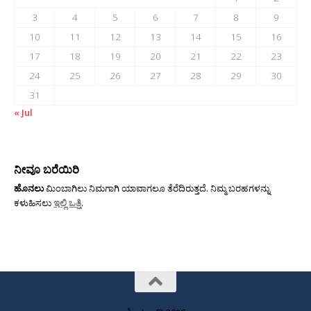
3
4
5
6
7
8
9
10
11
12
13
14
15
16
17
18
19
20
21
22
23
24
25
26
27
28
29
30
31
« Jul
ನೀವೂ ಬರೆಯಿರಿ
ಹೊನಲು
ಮಿಂಬಾಗಿಲು ನಿಮಗಾಗಿ ಯಾವಾಗಲೂ ತೆರೆದಿರುತ್ತದೆ. ನಿಮ್ಮ ಬರಹಗಳನ್ನು
ಕಳುಹಿಸಲು
ಇಲ್ಲಿ ಒತ್ತಿ
.