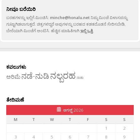
ನೀವೂ ಬರೆಯಿರಿ
ಬರಹಗಳನ್ನು ಇಲ್ಲಿಗೆ ಮಿಂಚಿಸಿ:
minche@honalu.net
ನಿಮ್ಮ ಮಿಂಚೆ ವಿಳಾಸವನ್ನು
ಗುಟ್ಟಾಗಿಡಲಾಗುತ್ತದೆ. ಚಿತ್ರಗಳಿದ್ದರೆ ಅವುಗಳನ್ನು ಬರಹದ ಕಡತದೊಡನೆ ಸೇರಿಸಬೇಡಿ,
ಬೇರೆಯಾಗಿ ಮಿಂಚೆಗೆ ಅಂಟಿಸಿ. ಹೆಚ್ಚಿನ ಮಾಹಿತಿಗಾಗಿ
ಇಲ್ಲಿ ಒತ್ತಿ
.
ಕವಲುಗಳು
ನಲ್ಬರಹ
ನಡೆ-ನುಡಿ
ಅರಿಮೆ
ನಾಡು
ತೇದಿಮಣೆ
ಆಗಸ್ಟ್ 2026
M
T
W
T
F
S
S
1
2
3
4
5
6
7
8
9