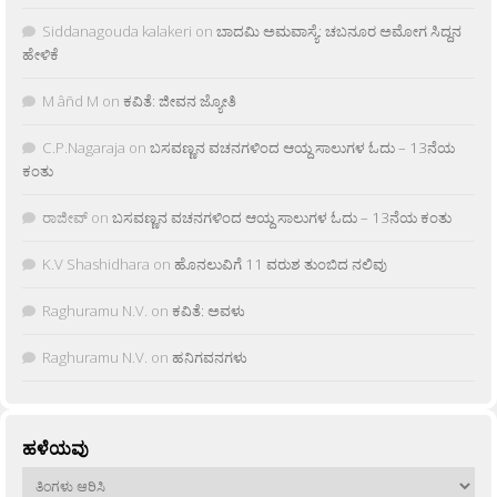
Siddanagouda kalakeri
on
ಬಾದಮಿ ಅಮವಾಸ್ಯೆ: ಚಬನೂರ ಅಮೋಗ ಸಿದ್ದನ
ಹೇಳಿಕೆ
M âñd M
on
ಕವಿತೆ: ಜೀವನ ಜ್ಯೋತಿ
C.P.Nagaraja
on
ಬಸವಣ್ಣನ ವಚನಗಳಿಂದ ಆಯ್ದ ಸಾಲುಗಳ ಓದು – 13ನೆಯ
ಕಂತು
ರಾಜೀವ್
on
ಬಸವಣ್ಣನ ವಚನಗಳಿಂದ ಆಯ್ದ ಸಾಲುಗಳ ಓದು – 13ನೆಯ ಕಂತು
K.V Shashidhara
on
ಹೊನಲುವಿಗೆ 11 ವರುಶ ತುಂಬಿದ ನಲಿವು
Raghuramu N.V.
on
ಕವಿತೆ: ಅವಳು
Raghuramu N.V.
on
ಹನಿಗವನಗಳು
ಹಳೆಯವು
ಹಳೆಯವು