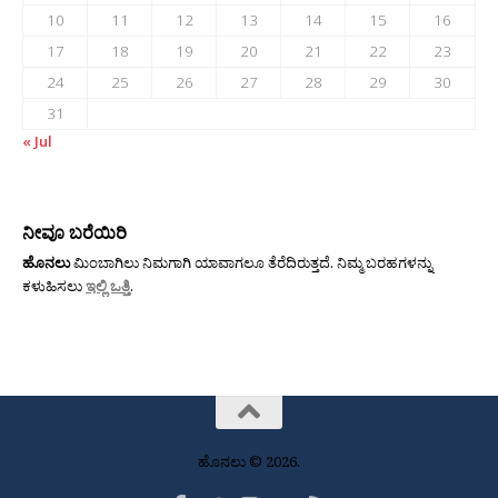
10
11
12
13
14
15
16
17
18
19
20
21
22
23
24
25
26
27
28
29
30
31
« Jul
ನೀವೂ ಬರೆಯಿರಿ
ಹೊನಲು
ಮಿಂಬಾಗಿಲು ನಿಮಗಾಗಿ ಯಾವಾಗಲೂ ತೆರೆದಿರುತ್ತದೆ. ನಿಮ್ಮ ಬರಹಗಳನ್ನು
ಕಳುಹಿಸಲು
ಇಲ್ಲಿ ಒತ್ತಿ
.
ಹೊನಲು © 2026.