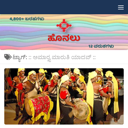
Skip to content
ಟ್ಯಾಗ್:
:: ಅಮಾರ‍್ತ್ಯ ಮಾರುತಿ ಯಾದವ್ ::