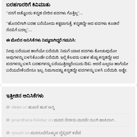
ಬರಹಗಾರರಿಗೆ ಕಿವಿಮಾತು
“ನನಗೆ ಅಶ್ಟೊಂದು ಕನ್ನಡ ಬೇರಿನ ಪದಗಳು ಗೊತ್ತಿಲ್ಲ”…
“ಹೊನಲಿಗಾಗಿ ಬರಹ ಬರೆಯೋದು ಕಶ್ಟವಾಗುತ್ತೆ. ಕನ್ನಡದ್ದೇ ಆದ ಪದಗಳು ಕೂಡಲೆ
ನೆನಪಿಗೆ ಬರಲ್ಲ”…
ಈ ಮೇಲಿನ ಅನಿಸಿಕೆಗಳು ನಿಮ್ಮದಾಗಿದ್ದರೆ ಗಮನಿಸಿ:
ನೀವು ಬರೆಯುವ ಹಾಗೆಯೇ ಬರೆಯಿರಿ. ನಿಮಗೆ ಯಾವ ಪದಗಳು ತೋಚುವುದೋ
ಅವುಗಳನ್ನು ಬಳಸಿಕೊಂಡೇ ಬರೆಯಿರಿ. ಇಲ್ಲಿ ಕೆಲವರು ಬಹಳ ಹೆಚ್ಚು ಕನ್ನಡದ್ದೇ ಆದ
ಪದಗಳನ್ನು ಬಳಸಿ ಬರಹಗಳನ್ನು ಬರೆಯುತ್ತಿದ್ದಾರೆಂಬುದು ದಿಟ. ಆದರೆ ಎಲ್ಲರೂ ಹಾಗೆಯೇ
ಬರೆಯಬೇಕೆಂದೇನೂ ಇಲ್ಲ. ನಿಮಗಾದಶ್ಟು ಕನ್ನಡದ್ದೇ ಪದಗಳನ್ನು ಬಳಸಿ ಬರೆಯಿರಿ, ಅಶ್ಟೇ.
ಇತ್ತೀಚಿನ ಅನಿಸಿಕೆಗಳು
Viren
on
ಹುಣಸೆ ಹುಳಿ ಅನ್ನ
Janardhana Relekar
on
ಮರದ ನೆರಳನು ಮರವೇ ನುಂಗಿ ಹಾಕಿದಾಗ…
rjnivah
on
ಮನಸೂರೆಗೊಳ್ಳುವ ಲೈಟ್ಲಮ್ ಕಣಿವೆ