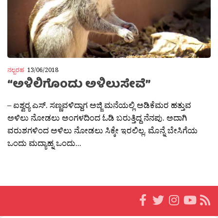
ನಲ್ಬರಹ
13/06/2018
“ಅಳಿಲಿಗೊಂದು ಅಳಿಲುಸೇವೆ”
– ಐಶ್ವರ‍್ಯ ಎಸ್. ಸಣ್ಣವಳಿದ್ದಾಗ ಅಜ್ಜಿ ಮನೆಯಲ್ಲಿ ಅಡಿಕೆಮರ ಹತ್ತುವ
ಅಳಿಲು ನೋಡಲು ಅಂಗಳದಿಂದ ಓಡಿ ಬರುತ್ತಿದ್ದ ನೆನಪು. ಅದಾಗಿ
ವರುಶಗಳಿಂದ ಅಳಿಲು ನೋಡಲು ಸಿಕ್ಕೇ ಇರಲಿಲ್ಲ. ಮೊನ್ನೆ ಬೇಸಿಗೆಯ
ಒಂದು ಮದ್ಯಾಹ್ನ ಒಂದು...