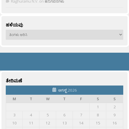
Raghuramu N.V.
on
ಹನಿಗವನಗಳು
ಹಳೆಯವು
ಹಳೆಯವು
ತೇದಿಮಣೆ
ಆಗಸ್ಟ್ 2026
M
T
W
T
F
S
S
1
2
3
4
5
6
7
8
9
10
11
12
13
14
15
16