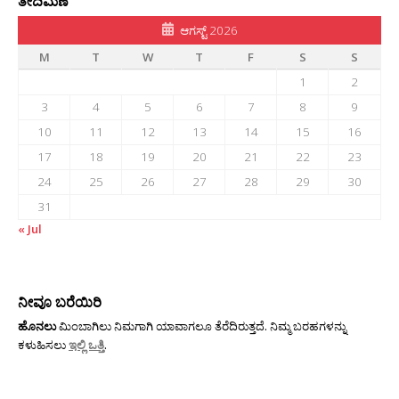
ತೇದಿಮಣೆ
ಆಗಸ್ಟ್ 2026
M
T
W
T
F
S
S
1
2
3
4
5
6
7
8
9
10
11
12
13
14
15
16
17
18
19
20
21
22
23
24
25
26
27
28
29
30
31
« Jul
ನೀವೂ ಬರೆಯಿರಿ
ಹೊನಲು
ಮಿಂಬಾಗಿಲು ನಿಮಗಾಗಿ ಯಾವಾಗಲೂ ತೆರೆದಿರುತ್ತದೆ. ನಿಮ್ಮ ಬರಹಗಳನ್ನು
ಕಳುಹಿಸಲು
ಇಲ್ಲಿ ಒತ್ತಿ
.