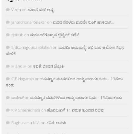
Viren
on
ಹುಣಸೆ ಹುಳಿ ಅನ್ನ
Janardhana Relekar
on
ಮರದ ನೆರಳನು ಮರವೇ ನುಂಗಿ ಹಾಕಿದಾಗ…
rjnivah
on
ಮನಸೂರೆಗೊಳ್ಳುವ ಲೈಟ್ಲಮ್ ಕಣಿವೆ
Siddanagouda kalakeri
on
ಬಾದಮಿ ಅಮವಾಸ್ಯೆ: ಚಬನೂರ ಅಮೋಗ ಸಿದ್ದನ
ಹೇಳಿಕೆ
M âñd M
on
ಕವಿತೆ: ಜೀವನ ಜ್ಯೋತಿ
C.P.Nagaraja
on
ಬಸವಣ್ಣನ ವಚನಗಳಿಂದ ಆಯ್ದ ಸಾಲುಗಳ ಓದು – 13ನೆಯ
ಕಂತು
ರಾಜೀವ್
on
ಬಸವಣ್ಣನ ವಚನಗಳಿಂದ ಆಯ್ದ ಸಾಲುಗಳ ಓದು – 13ನೆಯ ಕಂತು
K.V Shashidhara
on
ಹೊನಲುವಿಗೆ 11 ವರುಶ ತುಂಬಿದ ನಲಿವು
Raghuramu N.V.
on
ಕವಿತೆ: ಅವಳು