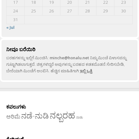
17
18
19
20
21
22
23
24
25
26
27
28
29
30
31
« Jul
ನೀವೂ ಬರೆಯಿರಿ
ಬರಹಗಳನ್ನು ಇಲ್ಲಿಗೆ ಮಿಂಚಿಸಿ:
minche@honalu.net
ನಿಮ್ಮ ಮಿಂಚೆ ವಿಳಾಸವನ್ನು
ಗುಟ್ಟಾಗಿಡಲಾಗುತ್ತದೆ. ಚಿತ್ರಗಳಿದ್ದರೆ ಅವುಗಳನ್ನು ಬರಹದ ಕಡತದೊಡನೆ ಸೇರಿಸಬೇಡಿ,
ಬೇರೆಯಾಗಿ ಮಿಂಚೆಗೆ ಅಂಟಿಸಿ. ಹೆಚ್ಚಿನ ಮಾಹಿತಿಗಾಗಿ
ಇಲ್ಲಿ ಒತ್ತಿ
.
ಕವಲುಗಳು
ನಲ್ಬರಹ
ನಡೆ-ನುಡಿ
ಅರಿಮೆ
ನಾಡು