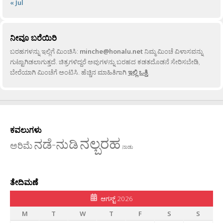
« Jul
ನೀವೂ ಬರೆಯಿರಿ
ಬರಹಗಳನ್ನು ಇಲ್ಲಿಗೆ ಮಿಂಚಿಸಿ:
minche@honalu.net
ನಿಮ್ಮ ಮಿಂಚೆ ವಿಳಾಸವನ್ನು
ಗುಟ್ಟಾಗಿಡಲಾಗುತ್ತದೆ. ಚಿತ್ರಗಳಿದ್ದರೆ ಅವುಗಳನ್ನು ಬರಹದ ಕಡತದೊಡನೆ ಸೇರಿಸಬೇಡಿ,
ಬೇರೆಯಾಗಿ ಮಿಂಚೆಗೆ ಅಂಟಿಸಿ. ಹೆಚ್ಚಿನ ಮಾಹಿತಿಗಾಗಿ
ಇಲ್ಲಿ ಒತ್ತಿ
.
ಕವಲುಗಳು
ನಲ್ಬರಹ
ನಡೆ-ನುಡಿ
ಅರಿಮೆ
ನಾಡು
ತೇದಿಮಣೆ
ಆಗಸ್ಟ್ 2026
M
T
W
T
F
S
S