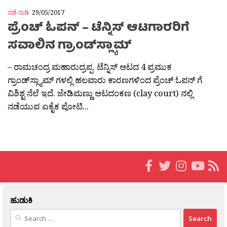
ನಡೆ-ನುಡಿ
29/05/2017
ಪ್ರೆಂಚ್ ಓಪನ್ – ಟೆನ್ನಿಸ್ ಆಟಗಾರರಿಗೆ
ಸವಾಲಿನ ಗ್ರಾಂಡ್‌ಸ್ಲ್ಯಾಮ್
– ರಾಮಚಂದ್ರ ಮಹಾರುದ್ರಪ್ಪ. ಟೆನ್ನಿಸ್ ಆಟದ 4 ಪ್ರಮುಕ
ಗ್ರಾಂಡ್‌ಸ್ಲ್ಯಾಮ್ ಗಳಲ್ಲಿ ಹಲವಾರು ಕಾರಣಗಳಿಂದ ಪ್ರೆಂಚ್ ಓಪನ್ ಗೆ
ವಿಶಿಶ್ಟ ನೆಲೆ ಇದೆ. ಜೇಡಿಮಣ್ಣು ಆಟದಂಕಣ (clay court) ನಲ್ಲಿ
ನಡೆಯುವ ಏಕೈಕ ಪೋಟಿ...
ಹುಡುಕಿ
Search
for: