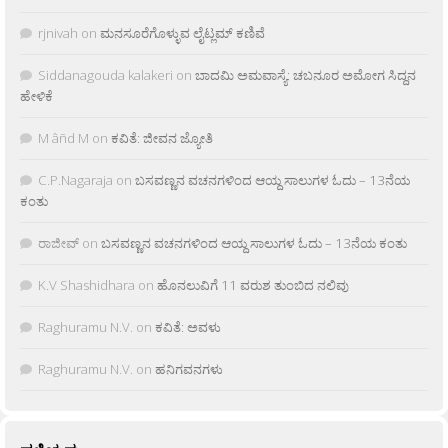
rjnivah
on
ಮನಸೂರೆಗೊಳ್ಳುವ ಲೈಟ್ಲಮ್ ಕಣಿವೆ
Siddanagouda kalakeri
on
ಬಾದಮಿ ಅಮವಾಸ್ಯೆ: ಚಬನೂರ ಅಮೋಗ ಸಿದ್ದನ
ಹೇಳಿಕೆ
M âñd M
on
ಕವಿತೆ: ಜೀವನ ಜ್ಯೋತಿ
C.P.Nagaraja
on
ಬಸವಣ್ಣನ ವಚನಗಳಿಂದ ಆಯ್ದ ಸಾಲುಗಳ ಓದು – 13ನೆಯ
ಕಂತು
ರಾಜೀವ್
on
ಬಸವಣ್ಣನ ವಚನಗಳಿಂದ ಆಯ್ದ ಸಾಲುಗಳ ಓದು – 13ನೆಯ ಕಂತು
K.V Shashidhara
on
ಹೊನಲುವಿಗೆ 11 ವರುಶ ತುಂಬಿದ ನಲಿವು
Raghuramu N.V.
on
ಕವಿತೆ: ಅವಳು
Raghuramu N.V.
on
ಹನಿಗವನಗಳು