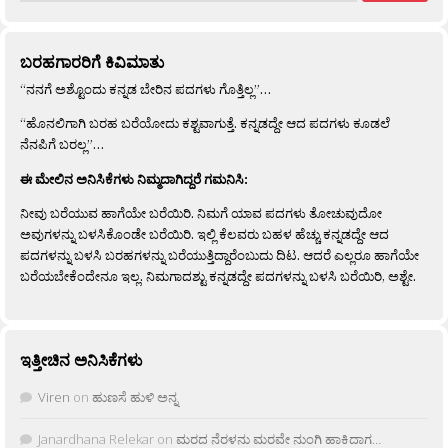
ಬರಹಗಾರರಿಗೆ ಕಿವಿಮಾತು
“ನನಗೆ ಅಶ್ಟೊಂದು ಕನ್ನಡ ಬೇರಿನ ಪದಗಳು ಗೊತ್ತಿಲ್ಲ”…
“ಹೊನಲಿಗಾಗಿ ಬರಹ ಬರೆಯೋದು ಕಶ್ಟವಾಗುತ್ತೆ. ಕನ್ನಡದ್ದೇ ಆದ ಪದಗಳು ಕೂಡಲೆ
ನೆನಪಿಗೆ ಬರಲ್ಲ”…
ಈ ಮೇಲಿನ ಅನಿಸಿಕೆಗಳು ನಿಮ್ಮದಾಗಿದ್ದರೆ ಗಮನಿಸಿ:
ನೀವು ಬರೆಯುವ ಹಾಗೆಯೇ ಬರೆಯಿರಿ. ನಿಮಗೆ ಯಾವ ಪದಗಳು ತೋಚುವುದೋ
ಅವುಗಳನ್ನು ಬಳಸಿಕೊಂಡೇ ಬರೆಯಿರಿ. ಇಲ್ಲಿ ಕೆಲವರು ಬಹಳ ಹೆಚ್ಚು ಕನ್ನಡದ್ದೇ ಆದ
ಪದಗಳನ್ನು ಬಳಸಿ ಬರಹಗಳನ್ನು ಬರೆಯುತ್ತಿದ್ದಾರೆಂಬುದು ದಿಟ. ಆದರೆ ಎಲ್ಲರೂ ಹಾಗೆಯೇ
ಬರೆಯಬೇಕೆಂದೇನೂ ಇಲ್ಲ. ನಿಮಗಾದಶ್ಟು ಕನ್ನಡದ್ದೇ ಪದಗಳನ್ನು ಬಳಸಿ ಬರೆಯಿರಿ, ಅಶ್ಟೇ.
ಇತ್ತೀಚಿನ ಅನಿಸಿಕೆಗಳು
Viren
on
ಹುಣಸೆ ಹುಳಿ ಅನ್ನ
Janardhana Relekar
on
ಮರದ ನೆರಳನು ಮರವೇ ನುಂಗಿ ಹಾಕಿದಾಗ…