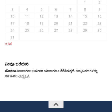
1
2
3
4
5
6
7
8
9
10
11
12
13
14
15
16
17
18
19
20
21
22
23
24
25
26
27
28
29
30
31
« Jul
ನೀವೂ ಬರೆಯಿರಿ
ಹೊನಲು
ಮಿಂಬಾಗಿಲು ನಿಮಗಾಗಿ ಯಾವಾಗಲೂ ತೆರೆದಿರುತ್ತದೆ. ನಿಮ್ಮ ಬರಹಗಳನ್ನು
ಕಳುಹಿಸಲು
ಇಲ್ಲಿ ಒತ್ತಿ
.