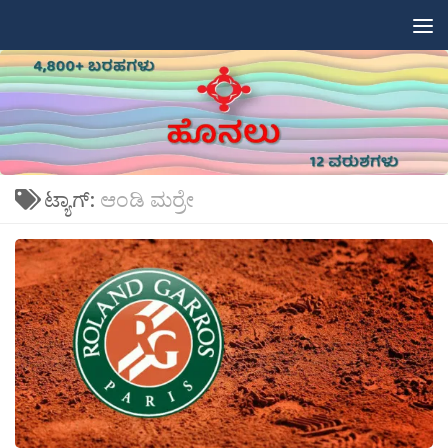
Skip to content
ಟ್ಯಾಗ್:
ಆಂಡಿ ಮರ‍್ರೇ