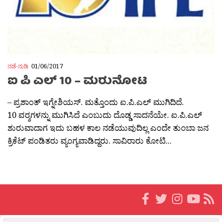
ನಡೆ-ನುಡಿ
01/06/2017
ಐ ಪಿ ಎಲ್ 10 – ಮರುನೋಟ
– ಪ್ರಶಾಂತ್ ಇಗ್ನೇಶಿಯಸ್. ಮತ್ತೊಂದು ಐ.ಪಿ.ಎಲ್ ಮುಗಿದಿದೆ.
10 ವರ‍್ಶಗಳನ್ನು ಮುಗಿಸಿದೆ ಎಂಬುದು ದೊಡ್ಡ ಸಾದನೆಯೇ. ಐ.ಪಿ.ಎಲ್
ಶುರುವಾದಾಗ ಇದು ಬಹಳ ಕಾಲ ನಡೆಯುವುದಿಲ್ಲ ಎಂದೇ ತುಂಬಾ ಜನ
ಕ್ರಿಕೆಟ್ ಪಂಡಿತರು ವ್ಯಂಗ್ಯವಾಡಿದ್ದರು. ಸಾವಿರಾರು ಕೋಟಿ...