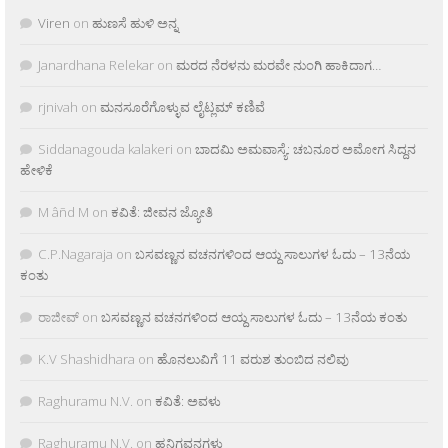
Viren
on
ಹುಣಸೆ ಹುಳಿ ಅನ್ನ
Janardhana Relekar
on
ಮರದ ನೆರಳನು ಮರವೇ ನುಂಗಿ ಹಾಕಿದಾಗ…
rjnivah
on
ಮನಸೂರೆಗೊಳ್ಳುವ ಲೈಟ್ಲಮ್ ಕಣಿವೆ
Siddanagouda kalakeri
on
ಬಾದಮಿ ಅಮವಾಸ್ಯೆ: ಚಬನೂರ ಅಮೋಗ ಸಿದ್ದನ
ಹೇಳಿಕೆ
M âñd M
on
ಕವಿತೆ: ಜೀವನ ಜ್ಯೋತಿ
C.P.Nagaraja
on
ಬಸವಣ್ಣನ ವಚನಗಳಿಂದ ಆಯ್ದ ಸಾಲುಗಳ ಓದು – 13ನೆಯ
ಕಂತು
ರಾಜೀವ್
on
ಬಸವಣ್ಣನ ವಚನಗಳಿಂದ ಆಯ್ದ ಸಾಲುಗಳ ಓದು – 13ನೆಯ ಕಂತು
K.V Shashidhara
on
ಹೊನಲುವಿಗೆ 11 ವರುಶ ತುಂಬಿದ ನಲಿವು
Raghuramu N.V.
on
ಕವಿತೆ: ಅವಳು
Raghuramu N.V.
on
ಹನಿಗವನಗಳು