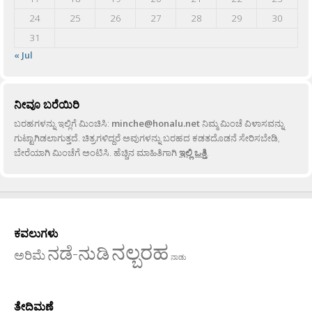
24
25
26
27
28
29
30
31
« Jul
ನೀವೂ ಬರೆಯಿರಿ
ಬರಹಗಳನ್ನು ಇಲ್ಲಿಗೆ ಮಿಂಚಿಸಿ:
minche@honalu.net
ನಿಮ್ಮ ಮಿಂಚೆ ವಿಳಾಸವನ್ನು
ಗುಟ್ಟಾಗಿಡಲಾಗುತ್ತದೆ. ಚಿತ್ರಗಳಿದ್ದರೆ ಅವುಗಳನ್ನು ಬರಹದ ಕಡತದೊಡನೆ ಸೇರಿಸಬೇಡಿ,
ಬೇರೆಯಾಗಿ ಮಿಂಚೆಗೆ ಅಂಟಿಸಿ. ಹೆಚ್ಚಿನ ಮಾಹಿತಿಗಾಗಿ
ಇಲ್ಲಿ ಒತ್ತಿ
.
ಕವಲುಗಳು
ನಲ್ಬರಹ
ನಡೆ-ನುಡಿ
ಅರಿಮೆ
ನಾಡು
ತೇದಿಮಣೆ