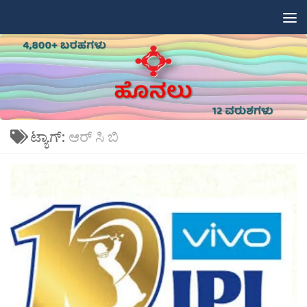
Skip to content
ಟ್ಯಾಗ್:
ಆರ್ ಸಿ ಬಿ