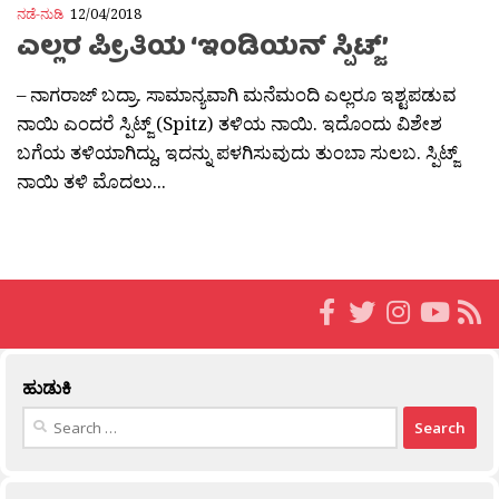
ನಡೆ-ನುಡಿ
12/04/2018
ಎಲ್ಲರ ಪ್ರೀತಿಯ ‘ಇಂಡಿಯನ್ ಸ್ಪಿಟ್ಜ್’
– ನಾಗರಾಜ್ ಬದ್ರಾ. ಸಾಮಾನ್ಯವಾಗಿ ಮನೆಮಂದಿ ಎಲ್ಲರೂ ಇಶ್ಟಪಡುವ
ನಾಯಿ ಎಂದರೆ ಸ್ಪಿಟ್ಜ್ (Spitz) ತಳಿಯ ನಾಯಿ. ಇದೊಂದು ವಿಶೇಶ
ಬಗೆಯ ತಳಿಯಾಗಿದ್ದು, ಇದನ್ನು ಪಳಗಿಸುವುದು ತುಂಬಾ ಸುಲಬ. ಸ್ಪಿಟ್ಜ್
ನಾಯಿ ತಳಿ ಮೊದಲು...
ಹುಡುಕಿ
Search
for: