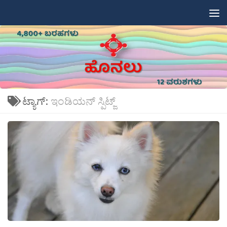
Skip to content
ಟ್ಯಾಗ್:
ಇಂಡಿಯನ್ ಸ್ಪಿಟ್ಜ್