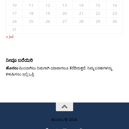
10
11
12
13
14
15
16
17
18
19
20
21
22
23
24
25
26
27
28
29
30
31
« Jul
ನೀವೂ ಬರೆಯಿರಿ
ಹೊನಲು
ಮಿಂಬಾಗಿಲು ನಿಮಗಾಗಿ ಯಾವಾಗಲೂ ತೆರೆದಿರುತ್ತದೆ. ನಿಮ್ಮ ಬರಹಗಳನ್ನು
ಕಳುಹಿಸಲು
ಇಲ್ಲಿ ಒತ್ತಿ
.
ಹೊನಲು © 2026.