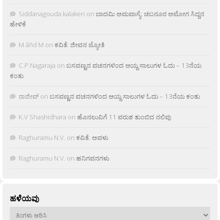
Siddanagouda kalakeri
on
ಬಾದಮಿ ಅಮವಾಸ್ಯೆ: ಚಬನೂರ ಅಮೋಗ ಸಿದ್ದನ
ಹೇಳಿಕೆ
M âñd M
on
ಕವಿತೆ: ಜೀವನ ಜ್ಯೋತಿ
C.P.Nagaraja
on
ಬಸವಣ್ಣನ ವಚನಗಳಿಂದ ಆಯ್ದ ಸಾಲುಗಳ ಓದು – 13ನೆಯ
ಕಂತು
ರಾಜೀವ್
on
ಬಸವಣ್ಣನ ವಚನಗಳಿಂದ ಆಯ್ದ ಸಾಲುಗಳ ಓದು – 13ನೆಯ ಕಂತು
K.V Shashidhara
on
ಹೊನಲುವಿಗೆ 11 ವರುಶ ತುಂಬಿದ ನಲಿವು
Raghuramu N.V.
on
ಕವಿತೆ: ಅವಳು
Raghuramu N.V.
on
ಹನಿಗವನಗಳು
ಹಳೆಯವು
ಹಳೆಯವು