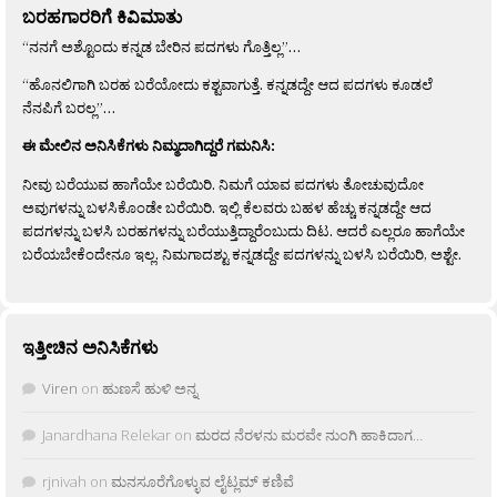
ಬರಹಗಾರರಿಗೆ ಕಿವಿಮಾತು
“ನನಗೆ ಅಶ್ಟೊಂದು ಕನ್ನಡ ಬೇರಿನ ಪದಗಳು ಗೊತ್ತಿಲ್ಲ”…
“ಹೊನಲಿಗಾಗಿ ಬರಹ ಬರೆಯೋದು ಕಶ್ಟವಾಗುತ್ತೆ. ಕನ್ನಡದ್ದೇ ಆದ ಪದಗಳು ಕೂಡಲೆ
ನೆನಪಿಗೆ ಬರಲ್ಲ”…
ಈ ಮೇಲಿನ ಅನಿಸಿಕೆಗಳು ನಿಮ್ಮದಾಗಿದ್ದರೆ ಗಮನಿಸಿ:
ನೀವು ಬರೆಯುವ ಹಾಗೆಯೇ ಬರೆಯಿರಿ. ನಿಮಗೆ ಯಾವ ಪದಗಳು ತೋಚುವುದೋ
ಅವುಗಳನ್ನು ಬಳಸಿಕೊಂಡೇ ಬರೆಯಿರಿ. ಇಲ್ಲಿ ಕೆಲವರು ಬಹಳ ಹೆಚ್ಚು ಕನ್ನಡದ್ದೇ ಆದ
ಪದಗಳನ್ನು ಬಳಸಿ ಬರಹಗಳನ್ನು ಬರೆಯುತ್ತಿದ್ದಾರೆಂಬುದು ದಿಟ. ಆದರೆ ಎಲ್ಲರೂ ಹಾಗೆಯೇ
ಬರೆಯಬೇಕೆಂದೇನೂ ಇಲ್ಲ. ನಿಮಗಾದಶ್ಟು ಕನ್ನಡದ್ದೇ ಪದಗಳನ್ನು ಬಳಸಿ ಬರೆಯಿರಿ, ಅಶ್ಟೇ.
ಇತ್ತೀಚಿನ ಅನಿಸಿಕೆಗಳು
Viren
on
ಹುಣಸೆ ಹುಳಿ ಅನ್ನ
Janardhana Relekar
on
ಮರದ ನೆರಳನು ಮರವೇ ನುಂಗಿ ಹಾಕಿದಾಗ…
rjnivah
on
ಮನಸೂರೆಗೊಳ್ಳುವ ಲೈಟ್ಲಮ್ ಕಣಿವೆ