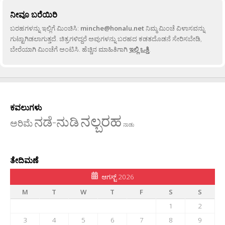
ನೀವೂ ಬರೆಯಿರಿ
ಬರಹಗಳನ್ನು ಇಲ್ಲಿಗೆ ಮಿಂಚಿಸಿ:
minche@honalu.net
ನಿಮ್ಮ ಮಿಂಚೆ ವಿಳಾಸವನ್ನು
ಗುಟ್ಟಾಗಿಡಲಾಗುತ್ತದೆ. ಚಿತ್ರಗಳಿದ್ದರೆ ಅವುಗಳನ್ನು ಬರಹದ ಕಡತದೊಡನೆ ಸೇರಿಸಬೇಡಿ,
ಬೇರೆಯಾಗಿ ಮಿಂಚೆಗೆ ಅಂಟಿಸಿ. ಹೆಚ್ಚಿನ ಮಾಹಿತಿಗಾಗಿ
ಇಲ್ಲಿ ಒತ್ತಿ
.
ಕವಲುಗಳು
ನಲ್ಬರಹ
ನಡೆ-ನುಡಿ
ಅರಿಮೆ
ನಾಡು
ತೇದಿಮಣೆ
ಆಗಸ್ಟ್ 2026
M
T
W
T
F
S
S
1
2
3
4
5
6
7
8
9