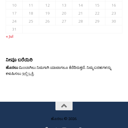
10
11
12
13
14
15
16
17
18
19
20
21
22
23
24
25
26
27
28
29
30
31
« Jul
ನೀವೂ ಬರೆಯಿರಿ
ಹೊನಲು
ಮಿಂಬಾಗಿಲು ನಿಮಗಾಗಿ ಯಾವಾಗಲೂ ತೆರೆದಿರುತ್ತದೆ. ನಿಮ್ಮ ಬರಹಗಳನ್ನು
ಕಳುಹಿಸಲು
ಇಲ್ಲಿ ಒತ್ತಿ
.
ಹೊನಲು © 2026.