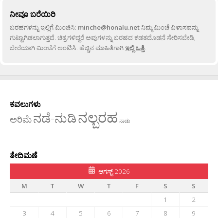
ನೀವೂ ಬರೆಯಿರಿ
ಬರಹಗಳನ್ನು ಇಲ್ಲಿಗೆ ಮಿಂಚಿಸಿ:
minche@honalu.net
ನಿಮ್ಮ ಮಿಂಚೆ ವಿಳಾಸವನ್ನು
ಗುಟ್ಟಾಗಿಡಲಾಗುತ್ತದೆ. ಚಿತ್ರಗಳಿದ್ದರೆ ಅವುಗಳನ್ನು ಬರಹದ ಕಡತದೊಡನೆ ಸೇರಿಸಬೇಡಿ,
ಬೇರೆಯಾಗಿ ಮಿಂಚೆಗೆ ಅಂಟಿಸಿ. ಹೆಚ್ಚಿನ ಮಾಹಿತಿಗಾಗಿ
ಇಲ್ಲಿ ಒತ್ತಿ
.
ಕವಲುಗಳು
ನಲ್ಬರಹ
ನಡೆ-ನುಡಿ
ಅರಿಮೆ
ನಾಡು
ತೇದಿಮಣೆ
ಆಗಸ್ಟ್ 2026
M
T
W
T
F
S
S
1
2
3
4
5
6
7
8
9