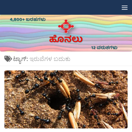
Skip to content
ಟ್ಯಾಗ್:
ಇರುವೆಗಳ ಬದುಕು