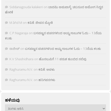
Siddanagouda kalakeri
on
ಬಾದಮಿ ಅಮವಾಸ್ಯೆ: ಚಬನೂರ ಅಮೋಗ ಸಿದ್ದನ
ಹೇಳಿಕೆ
M âñd M
on
ಕವಿತೆ: ಜೀವನ ಜ್ಯೋತಿ
C.P.Nagaraja
on
ಬಸವಣ್ಣನ ವಚನಗಳಿಂದ ಆಯ್ದ ಸಾಲುಗಳ ಓದು – 13ನೆಯ
ಕಂತು
ರಾಜೀವ್
on
ಬಸವಣ್ಣನ ವಚನಗಳಿಂದ ಆಯ್ದ ಸಾಲುಗಳ ಓದು – 13ನೆಯ ಕಂತು
K.V Shashidhara
on
ಹೊನಲುವಿಗೆ 11 ವರುಶ ತುಂಬಿದ ನಲಿವು
Raghuramu N.V.
on
ಕವಿತೆ: ಅವಳು
Raghuramu N.V.
on
ಹನಿಗವನಗಳು
ಹಳೆಯವು
ಹಳೆಯವು