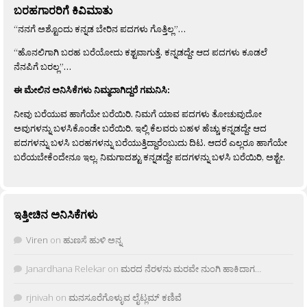
ಬರಹಗಾರರಿಗೆ ಕಿವಿಮಾತು
“ನನಗೆ ಅಶ್ಟೊಂದು ಕನ್ನಡ ಬೇರಿನ ಪದಗಳು ಗೊತ್ತಿಲ್ಲ”…
“ಹೊನಲಿಗಾಗಿ ಬರಹ ಬರೆಯೋದು ಕಶ್ಟವಾಗುತ್ತೆ. ಕನ್ನಡದ್ದೇ ಆದ ಪದಗಳು ಕೂಡಲೆ
ನೆನಪಿಗೆ ಬರಲ್ಲ”…
ಈ ಮೇಲಿನ ಅನಿಸಿಕೆಗಳು ನಿಮ್ಮದಾಗಿದ್ದರೆ ಗಮನಿಸಿ:
ನೀವು ಬರೆಯುವ ಹಾಗೆಯೇ ಬರೆಯಿರಿ. ನಿಮಗೆ ಯಾವ ಪದಗಳು ತೋಚುವುದೋ
ಅವುಗಳನ್ನು ಬಳಸಿಕೊಂಡೇ ಬರೆಯಿರಿ. ಇಲ್ಲಿ ಕೆಲವರು ಬಹಳ ಹೆಚ್ಚು ಕನ್ನಡದ್ದೇ ಆದ
ಪದಗಳನ್ನು ಬಳಸಿ ಬರಹಗಳನ್ನು ಬರೆಯುತ್ತಿದ್ದಾರೆಂಬುದು ದಿಟ. ಆದರೆ ಎಲ್ಲರೂ ಹಾಗೆಯೇ
ಬರೆಯಬೇಕೆಂದೇನೂ ಇಲ್ಲ. ನಿಮಗಾದಶ್ಟು ಕನ್ನಡದ್ದೇ ಪದಗಳನ್ನು ಬಳಸಿ ಬರೆಯಿರಿ, ಅಶ್ಟೇ.
ಇತ್ತೀಚಿನ ಅನಿಸಿಕೆಗಳು
Viren
on
ಹುಣಸೆ ಹುಳಿ ಅನ್ನ
Janardhana Relekar
on
ಮರದ ನೆರಳನು ಮರವೇ ನುಂಗಿ ಹಾಕಿದಾಗ…
rjnivah
on
ಮನಸೂರೆಗೊಳ್ಳುವ ಲೈಟ್ಲಮ್ ಕಣಿವೆ