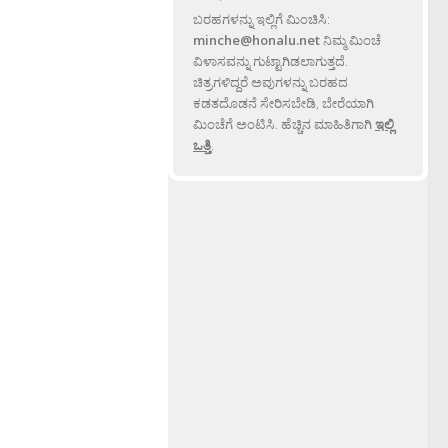
ಬರಹಗಳನ್ನು ಇಲ್ಲಿಗೆ ಮಿಂಚಿಸಿ:
minche@honalu.net
ನಿಮ್ಮ ಮಿಂಚೆ
ವಿಳಾಸವನ್ನು ಗುಟ್ಟಾಗಿಡಲಾಗುತ್ತದೆ.
ಚಿತ್ರಗಳಿದ್ದರೆ ಅವುಗಳನ್ನು ಬರಹದ
ಕಡತದೊಡನೆ ಸೇರಿಸಬೇಡಿ, ಬೇರೆಯಾಗಿ
ಮಿಂಚೆಗೆ ಅಂಟಿಸಿ. ಹೆಚ್ಚಿನ ಮಾಹಿತಿಗಾಗಿ
ಇಲ್ಲಿ
ಒತ್ತಿ
.