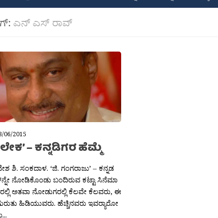
ಾಗ್:
ಎನ್ ಎಸ್ ರಾವ್
3/06/2015
ೇಕ’ – ಕನ್ನಡಿಗರ ಹೆಮ್ಮೆ
ನೇಶ ಶಿ. ಸಂಕದಾಳ. ‘ಜಿ. ಗಂಗರಾಜು’ – ಕನ್ನಡ
ನ್ನೇ ನೋಡಿಕೊಂಡು ಬಂದಿರುವ ಕಟ್ಟಾ ಸಿನೆಮಾ
ಲ್ಲಿ ಅತವಾ ನೋಡುಗರಲ್ಲಿ ಕೆಲವೇ ಕೆಲವರು, ಈ
ಗುರುತು ಹಿಡಿಯುವರು. ಹೆಚ್ಚಿನವರು ಇವರ‍್ಯಾರೋ
..