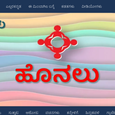
ಎಲ್ಲರಕನ್ನಡ
ಈ ಮಿಂಬಾಗಿಲ ಬಗ್ಗೆ
ಕಡತಗಳು
ವೀಡಿಯೋಗಳು
ು
ಸುತ್ತಾಟ
ಆಟೋಟ
ವಚನಗಳು
ತನ್ನೇಳಿಗೆ
ಹಿನ್ನಡವಳಿ
ಗ್ಯಾಜೆ