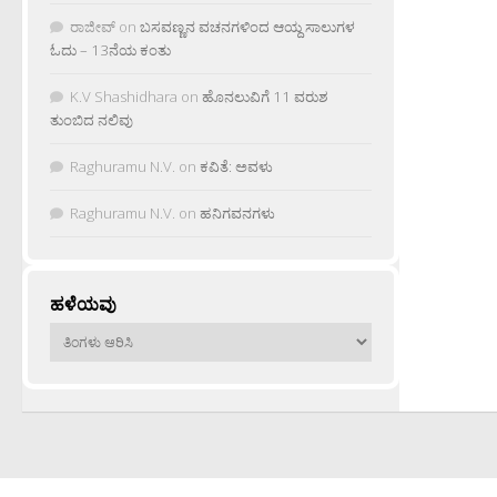
ರಾಜೀವ್
on
ಬಸವಣ್ಣನ ವಚನಗಳಿಂದ ಆಯ್ದ ಸಾಲುಗಳ
ಓದು – 13ನೆಯ ಕಂತು
K.V Shashidhara
on
ಹೊನಲುವಿಗೆ 11 ವರುಶ
ತುಂಬಿದ ನಲಿವು
Raghuramu N.V.
on
ಕವಿತೆ: ಅವಳು
Raghuramu N.V.
on
ಹನಿಗವನಗಳು
ಹಳೆಯವು
ಹಳೆಯವು