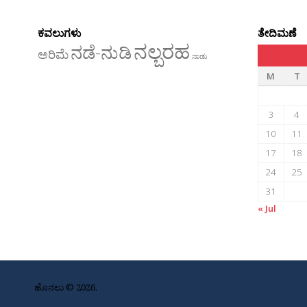
ಕವಲುಗಳು
ತೇದಿಮಣೆ
ನಲ್ಬರಹ
ನಡೆ-ನುಡಿ
ಅರಿಮೆ
ನಾಡು
M
T
3
4
10
11
17
18
24
25
31
« Jul
ಹೊನಲು © 2026.