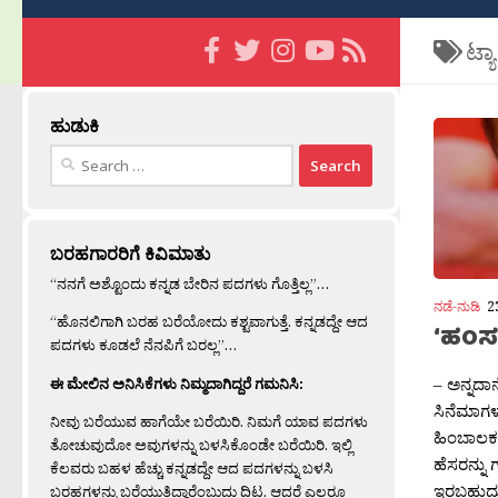
ಟ್ಯ
ಹುಡುಕಿ
Search
for:
ಬರಹಗಾರರಿಗೆ ಕಿವಿಮಾತು
“ನನಗೆ ಅಶ್ಟೊಂದು ಕನ್ನಡ ಬೇರಿನ ಪದಗಳು ಗೊತ್ತಿಲ್ಲ”…
ನಡೆ-ನುಡಿ
2
“ಹೊನಲಿಗಾಗಿ ಬರಹ ಬರೆಯೋದು ಕಶ್ಟವಾಗುತ್ತೆ. ಕನ್ನಡದ್ದೇ ಆದ
‘ಹಂಸಲ
ಪದಗಳು ಕೂಡಲೆ ನೆನಪಿಗೆ ಬರಲ್ಲ”…
– ಅನ್ನದಾ
ಈ ಮೇಲಿನ ಅನಿಸಿಕೆಗಳು ನಿಮ್ಮದಾಗಿದ್ದರೆ ಗಮನಿಸಿ:
ಸಿನೆಮಾಗಳ
ನೀವು ಬರೆಯುವ ಹಾಗೆಯೇ ಬರೆಯಿರಿ. ನಿಮಗೆ ಯಾವ ಪದಗಳು
ಹಿಂಬಾಲಕರ
ತೋಚುವುದೋ ಅವುಗಳನ್ನು ಬಳಸಿಕೊಂಡೇ ಬರೆಯಿರಿ. ಇಲ್ಲಿ
ಹೆಸರನ್ನು 
ಕೆಲವರು ಬಹಳ ಹೆಚ್ಚು ಕನ್ನಡದ್ದೇ ಆದ ಪದಗಳನ್ನು ಬಳಸಿ
ಇರಬಹುದು.
ಬರಹಗಳನ್ನು ಬರೆಯುತ್ತಿದ್ದಾರೆಂಬುದು ದಿಟ. ಆದರೆ ಎಲ್ಲರೂ