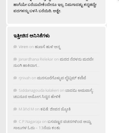
ಹಾಗೆಯೇ ಬರೆಯಬೇಕೆಂದೇನೂ ಇಲ್ಲ. ನಿಮಗಾದಶ್ಟು ಕನ್ನಡದ್ದೇ
ಪದಗಳನ್ನು ಬಳಸಿ ಬರೆಯಿರಿ, ಅಶ್ಟೇ.
ಇತ್ತೀಚಿನ ಅನಿಸಿಕೆಗಳು
Viren
on
ಹುಣಸೆ ಹುಳಿ ಅನ್ನ
Janardhana Relekar
on
ಮರದ ನೆರಳನು ಮರವೇ
ನುಂಗಿ ಹಾಕಿದಾಗ…
rjnivah
on
ಮನಸೂರೆಗೊಳ್ಳುವ ಲೈಟ್ಲಮ್ ಕಣಿವೆ
Siddanagouda kalakeri
on
ಬಾದಮಿ ಅಮವಾಸ್ಯೆ:
ಚಬನೂರ ಅಮೋಗ ಸಿದ್ದನ ಹೇಳಿಕೆ
M âñd M
on
ಕವಿತೆ: ಜೀವನ ಜ್ಯೋತಿ
C.P.Nagaraja
on
ಬಸವಣ್ಣನ ವಚನಗಳಿಂದ ಆಯ್ದ
ಸಾಲುಗಳ ಓದು – 13ನೆಯ ಕಂತು