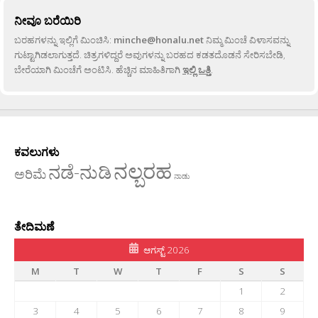
ನೀವೂ ಬರೆಯಿರಿ
ಬರಹಗಳನ್ನು ಇಲ್ಲಿಗೆ ಮಿಂಚಿಸಿ:
minche@honalu.net
ನಿಮ್ಮ ಮಿಂಚೆ ವಿಳಾಸವನ್ನು
ಗುಟ್ಟಾಗಿಡಲಾಗುತ್ತದೆ. ಚಿತ್ರಗಳಿದ್ದರೆ ಅವುಗಳನ್ನು ಬರಹದ ಕಡತದೊಡನೆ ಸೇರಿಸಬೇಡಿ,
ಬೇರೆಯಾಗಿ ಮಿಂಚೆಗೆ ಅಂಟಿಸಿ. ಹೆಚ್ಚಿನ ಮಾಹಿತಿಗಾಗಿ
ಇಲ್ಲಿ ಒತ್ತಿ
.
ಕವಲುಗಳು
ನಲ್ಬರಹ
ನಡೆ-ನುಡಿ
ಅರಿಮೆ
ನಾಡು
ತೇದಿಮಣೆ
ಆಗಸ್ಟ್ 2026
M
T
W
T
F
S
S
1
2
3
4
5
6
7
8
9