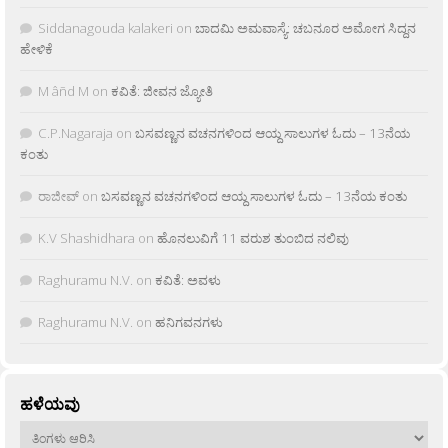
Siddanagouda kalakeri
on
ಬಾದಮಿ ಅಮವಾಸ್ಯೆ: ಚಬನೂರ ಅಮೋಗ ಸಿದ್ದನ
ಹೇಳಿಕೆ
M âñd M
on
ಕವಿತೆ: ಜೀವನ ಜ್ಯೋತಿ
C.P.Nagaraja
on
ಬಸವಣ್ಣನ ವಚನಗಳಿಂದ ಆಯ್ದ ಸಾಲುಗಳ ಓದು – 13ನೆಯ
ಕಂತು
ರಾಜೀವ್
on
ಬಸವಣ್ಣನ ವಚನಗಳಿಂದ ಆಯ್ದ ಸಾಲುಗಳ ಓದು – 13ನೆಯ ಕಂತು
K.V Shashidhara
on
ಹೊನಲುವಿಗೆ 11 ವರುಶ ತುಂಬಿದ ನಲಿವು
Raghuramu N.V.
on
ಕವಿತೆ: ಅವಳು
Raghuramu N.V.
on
ಹನಿಗವನಗಳು
ಹಳೆಯವು
ಹಳೆಯವು