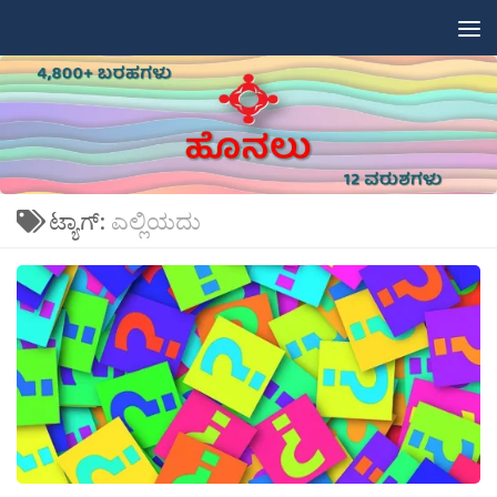
Skip to content
ಟ್ಯಾಗ್:
ಎಲ್ಲಿಯದು