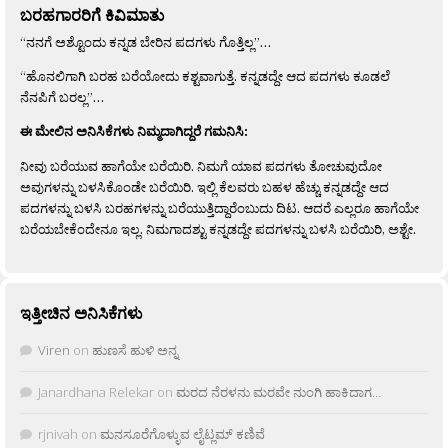
ಬರಹಗಾರರಿಗೆ ಕಿವಿಮಾತು
“ನನಗೆ ಅಶ್ಟೊಂದು ಕನ್ನಡ ಬೇರಿನ ಪದಗಳು ಗೊತ್ತಿಲ್ಲ”…
“ಹೊನಲಿಗಾಗಿ ಬರಹ ಬರೆಯೋದು ಕಶ್ಟವಾಗುತ್ತೆ. ಕನ್ನಡದ್ದೇ ಆದ ಪದಗಳು ಕೂಡಲೆ
ನೆನಪಿಗೆ ಬರಲ್ಲ”…
ಈ ಮೇಲಿನ ಅನಿಸಿಕೆಗಳು ನಿಮ್ಮದಾಗಿದ್ದರೆ ಗಮನಿಸಿ:
ನೀವು ಬರೆಯುವ ಹಾಗೆಯೇ ಬರೆಯಿರಿ. ನಿಮಗೆ ಯಾವ ಪದಗಳು ತೋಚುವುದೋ
ಅವುಗಳನ್ನು ಬಳಸಿಕೊಂಡೇ ಬರೆಯಿರಿ. ಇಲ್ಲಿ ಕೆಲವರು ಬಹಳ ಹೆಚ್ಚು ಕನ್ನಡದ್ದೇ ಆದ
ಪದಗಳನ್ನು ಬಳಸಿ ಬರಹಗಳನ್ನು ಬರೆಯುತ್ತಿದ್ದಾರೆಂಬುದು ದಿಟ. ಆದರೆ ಎಲ್ಲರೂ ಹಾಗೆಯೇ
ಬರೆಯಬೇಕೆಂದೇನೂ ಇಲ್ಲ. ನಿಮಗಾದಶ್ಟು ಕನ್ನಡದ್ದೇ ಪದಗಳನ್ನು ಬಳಸಿ ಬರೆಯಿರಿ, ಅಶ್ಟೇ.
ಇತ್ತೀಚಿನ ಅನಿಸಿಕೆಗಳು
Viren
on
ಹುಣಸೆ ಹುಳಿ ಅನ್ನ
Janardhana Relekar
on
ಮರದ ನೆರಳನು ಮರವೇ ನುಂಗಿ ಹಾಕಿದಾಗ…
rjnivah
on
ಮನಸೂರೆಗೊಳ್ಳುವ ಲೈಟ್ಲಮ್ ಕಣಿವೆ