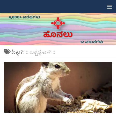
Skip to content
ಟ್ಯಾಗ್:
:: ಐಶ್ವರ‍್ಯ ಎಸ್ ::