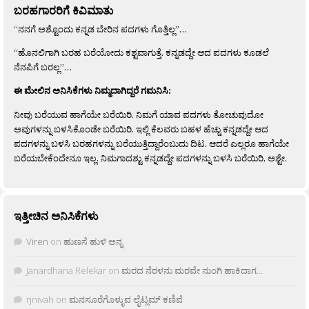
ಬರಹಗಾರರಿಗೆ ಕಿವಿಮಾತು
“ನನಗೆ ಅಶ್ಟೊಂದು ಕನ್ನಡ ಬೇರಿನ ಪದಗಳು ಗೊತ್ತಿಲ್ಲ”…
“ಹೊನಲಿಗಾಗಿ ಬರಹ ಬರೆಯೋದು ಕಶ್ಟವಾಗುತ್ತೆ. ಕನ್ನಡದ್ದೇ ಆದ ಪದಗಳು ಕೂಡಲೆ
ನೆನಪಿಗೆ ಬರಲ್ಲ”…
ಈ ಮೇಲಿನ ಅನಿಸಿಕೆಗಳು ನಿಮ್ಮದಾಗಿದ್ದರೆ ಗಮನಿಸಿ:
ನೀವು ಬರೆಯುವ ಹಾಗೆಯೇ ಬರೆಯಿರಿ. ನಿಮಗೆ ಯಾವ ಪದಗಳು ತೋಚುವುದೋ
ಅವುಗಳನ್ನು ಬಳಸಿಕೊಂಡೇ ಬರೆಯಿರಿ. ಇಲ್ಲಿ ಕೆಲವರು ಬಹಳ ಹೆಚ್ಚು ಕನ್ನಡದ್ದೇ ಆದ
ಪದಗಳನ್ನು ಬಳಸಿ ಬರಹಗಳನ್ನು ಬರೆಯುತ್ತಿದ್ದಾರೆಂಬುದು ದಿಟ. ಆದರೆ ಎಲ್ಲರೂ ಹಾಗೆಯೇ
ಬರೆಯಬೇಕೆಂದೇನೂ ಇಲ್ಲ. ನಿಮಗಾದಶ್ಟು ಕನ್ನಡದ್ದೇ ಪದಗಳನ್ನು ಬಳಸಿ ಬರೆಯಿರಿ, ಅಶ್ಟೇ.
ಇತ್ತೀಚಿನ ಅನಿಸಿಕೆಗಳು
Viren
on
ಹುಣಸೆ ಹುಳಿ ಅನ್ನ
Janardhana Relekar
on
ಮರದ ನೆರಳನು ಮರವೇ ನುಂಗಿ ಹಾಕಿದಾಗ…
rjnivah
on
ಮನಸೂರೆಗೊಳ್ಳುವ ಲೈಟ್ಲಮ್ ಕಣಿವೆ