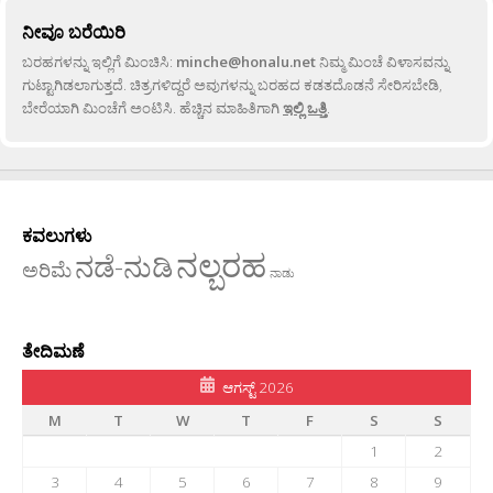
ನೀವೂ ಬರೆಯಿರಿ
ಬರಹಗಳನ್ನು ಇಲ್ಲಿಗೆ ಮಿಂಚಿಸಿ:
minche@honalu.net
ನಿಮ್ಮ ಮಿಂಚೆ ವಿಳಾಸವನ್ನು
ಗುಟ್ಟಾಗಿಡಲಾಗುತ್ತದೆ. ಚಿತ್ರಗಳಿದ್ದರೆ ಅವುಗಳನ್ನು ಬರಹದ ಕಡತದೊಡನೆ ಸೇರಿಸಬೇಡಿ,
ಬೇರೆಯಾಗಿ ಮಿಂಚೆಗೆ ಅಂಟಿಸಿ. ಹೆಚ್ಚಿನ ಮಾಹಿತಿಗಾಗಿ
ಇಲ್ಲಿ ಒತ್ತಿ
.
ಕವಲುಗಳು
ನಲ್ಬರಹ
ನಡೆ-ನುಡಿ
ಅರಿಮೆ
ನಾಡು
ತೇದಿಮಣೆ
ಆಗಸ್ಟ್ 2026
M
T
W
T
F
S
S
1
2
3
4
5
6
7
8
9