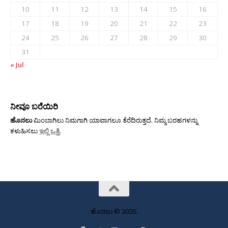
10
11
12
13
14
15
16
17
18
19
20
21
22
23
24
25
26
27
28
29
30
31
« Jul
ನೀವೂ ಬರೆಯಿರಿ
ಹೊನಲು
ಮಿಂಬಾಗಿಲು ನಿಮಗಾಗಿ ಯಾವಾಗಲೂ ತೆರೆದಿರುತ್ತದೆ. ನಿಮ್ಮ ಬರಹಗಳನ್ನು
ಕಳುಹಿಸಲು
ಇಲ್ಲಿ ಒತ್ತಿ
.
ಹೊನಲು © 2026.