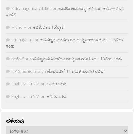
Siddanagouda kalakeri
on
ಬಾದಮಿ ಅಮವಾಸ್ಯೆ: ಚಬನೂರ ಅಮೋಗ ಸಿದ್ದನ
ಹೇಳಿಕೆ
M âñd M
on
ಕವಿತೆ: ಜೀವನ ಜ್ಯೋತಿ
C.P.Nagaraja
on
ಬಸವಣ್ಣನ ವಚನಗಳಿಂದ ಆಯ್ದ ಸಾಲುಗಳ ಓದು – 13ನೆಯ
ಕಂತು
ರಾಜೀವ್
on
ಬಸವಣ್ಣನ ವಚನಗಳಿಂದ ಆಯ್ದ ಸಾಲುಗಳ ಓದು – 13ನೆಯ ಕಂತು
K.V Shashidhara
on
ಹೊನಲುವಿಗೆ 11 ವರುಶ ತುಂಬಿದ ನಲಿವು
Raghuramu N.V.
on
ಕವಿತೆ: ಅವಳು
Raghuramu N.V.
on
ಹನಿಗವನಗಳು
ಹಳೆಯವು
ಹಳೆಯವು