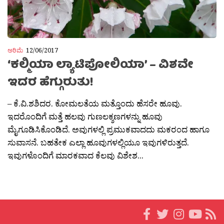
ಅರಿಮೆ
12/06/2017
‘ಕಲ್ಮಿಯಾ ಲ್ಯಾಟಿಪೋಲಿಯಾ’ – ವಿಶವೇ
ಇದರ ಹೆಗ್ಗುರುತು!
– ಕೆ.ವಿ.ಶಶಿದರ. ಕೋಮಲತೆಯ ಮತ್ತೊಂದು ಹೆಸರೇ ಹೂವು.
ಇದರೊಂದಿಗೆ ಮತ್ತೆ ಹಲವು ಗುಣಲಕ್ಶಣಗಳನ್ನು ಹೂವು
ಮೈಗೂಡಿಸಿಕೊಂಡಿದೆ. ಅವುಗಳಲ್ಲಿ ಪ್ರಮುಕವಾದದು ಮಕರಂದ ಹಾಗೂ
ಸುವಾಸನೆ. ಬಹತೇಕ ಎಲ್ಲಾ ಹೂವುಗಳಲ್ಲಿಯೂ ಇವುಗಳಿರುತ್ತದೆ.
ಇವುಗಳೊಂದಿಗೆ ಮಾರಕವಾದ ಕೆಲವು ವಿಶೇಶ...