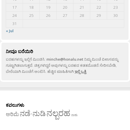
17
18
19
20
21
22
23
24
25
26
27
28
29
30
31
« Jul
ನೀವೂ ಬರೆಯಿರಿ
ಬರಹಗಳನ್ನು ಇಲ್ಲಿಗೆ ಮಿಂಚಿಸಿ:
minche@honalu.net
ನಿಮ್ಮ ಮಿಂಚೆ ವಿಳಾಸವನ್ನು
ಗುಟ್ಟಾಗಿಡಲಾಗುತ್ತದೆ. ಚಿತ್ರಗಳಿದ್ದರೆ ಅವುಗಳನ್ನು ಬರಹದ ಕಡತದೊಡನೆ ಸೇರಿಸಬೇಡಿ,
ಬೇರೆಯಾಗಿ ಮಿಂಚೆಗೆ ಅಂಟಿಸಿ. ಹೆಚ್ಚಿನ ಮಾಹಿತಿಗಾಗಿ
ಇಲ್ಲಿ ಒತ್ತಿ
.
ಕವಲುಗಳು
ನಲ್ಬರಹ
ನಡೆ-ನುಡಿ
ಅರಿಮೆ
ನಾಡು