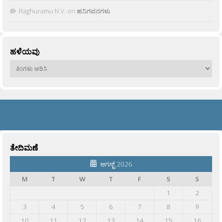
Raghuramu N.V.
on
ಹನಿಗವನಗಳು
ಹಳೆಯವು
ಹಳೆಯವು
ತೇದಿಮಣೆ
ಆಗಸ್ಟ್ 2026
M
T
W
T
F
S
S
1
2
3
4
5
6
7
8
9
10
11
12
13
14
15
16