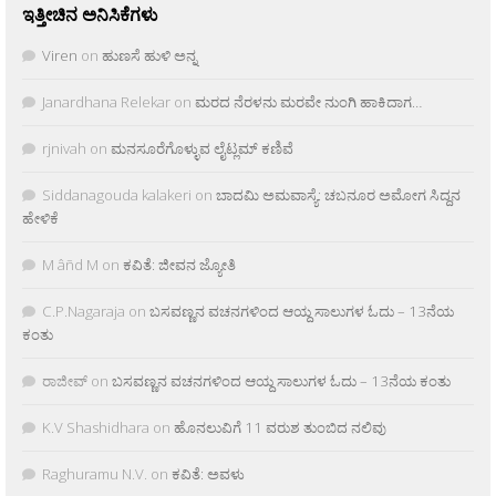
ಇತ್ತೀಚಿನ ಅನಿಸಿಕೆಗಳು
Viren
on
ಹುಣಸೆ ಹುಳಿ ಅನ್ನ
Janardhana Relekar
on
ಮರದ ನೆರಳನು ಮರವೇ ನುಂಗಿ ಹಾಕಿದಾಗ…
rjnivah
on
ಮನಸೂರೆಗೊಳ್ಳುವ ಲೈಟ್ಲಮ್ ಕಣಿವೆ
Siddanagouda kalakeri
on
ಬಾದಮಿ ಅಮವಾಸ್ಯೆ: ಚಬನೂರ ಅಮೋಗ ಸಿದ್ದನ
ಹೇಳಿಕೆ
M âñd M
on
ಕವಿತೆ: ಜೀವನ ಜ್ಯೋತಿ
C.P.Nagaraja
on
ಬಸವಣ್ಣನ ವಚನಗಳಿಂದ ಆಯ್ದ ಸಾಲುಗಳ ಓದು – 13ನೆಯ
ಕಂತು
ರಾಜೀವ್
on
ಬಸವಣ್ಣನ ವಚನಗಳಿಂದ ಆಯ್ದ ಸಾಲುಗಳ ಓದು – 13ನೆಯ ಕಂತು
K.V Shashidhara
on
ಹೊನಲುವಿಗೆ 11 ವರುಶ ತುಂಬಿದ ನಲಿವು
Raghuramu N.V.
on
ಕವಿತೆ: ಅವಳು