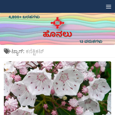
Skip to content
ಟ್ಯಾಗ್:
ಕನೆಕ್ಟಿಕಟ್