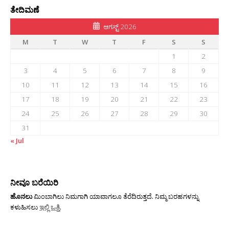
ತೇದಿಮಣೆ
ಆಗಸ್ಟ್ 2026
M
T
W
T
F
S
S
1
2
3
4
5
6
7
8
9
10
11
12
13
14
15
16
17
18
19
20
21
22
23
24
25
26
27
28
29
30
31
« Jul
ನೀವೂ ಬರೆಯಿರಿ
ಹೊನಲು
ಮಿಂಬಾಗಿಲು ನಿಮಗಾಗಿ ಯಾವಾಗಲೂ ತೆರೆದಿರುತ್ತದೆ. ನಿಮ್ಮ ಬರಹಗಳನ್ನು
ಕಳುಹಿಸಲು
ಇಲ್ಲಿ ಒತ್ತಿ
.