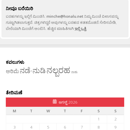
ನೀವೂ ಬರೆಯಿರಿ
ಬರಹಗಳನ್ನು ಇಲ್ಲಿಗೆ ಮಿಂಚಿಸಿ:
minche@honalu.net
ನಿಮ್ಮ ಮಿಂಚೆ ವಿಳಾಸವನ್ನು
ಗುಟ್ಟಾಗಿಡಲಾಗುತ್ತದೆ. ಚಿತ್ರಗಳಿದ್ದರೆ ಅವುಗಳನ್ನು ಬರಹದ ಕಡತದೊಡನೆ ಸೇರಿಸಬೇಡಿ,
ಬೇರೆಯಾಗಿ ಮಿಂಚೆಗೆ ಅಂಟಿಸಿ. ಹೆಚ್ಚಿನ ಮಾಹಿತಿಗಾಗಿ
ಇಲ್ಲಿ ಒತ್ತಿ
.
ಕವಲುಗಳು
ನಲ್ಬರಹ
ನಡೆ-ನುಡಿ
ಅರಿಮೆ
ನಾಡು
ತೇದಿಮಣೆ
ಆಗಸ್ಟ್ 2026
M
T
W
T
F
S
S
1
2
3
4
5
6
7
8
9