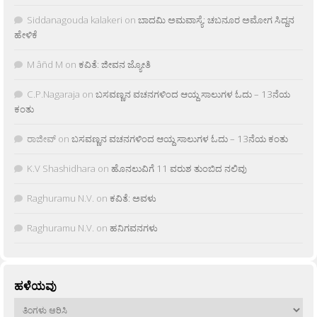
Siddanagouda kalakeri
on
ಬಾದಮಿ ಅಮವಾಸ್ಯೆ: ಚಬನೂರ ಅಮೋಗ ಸಿದ್ದನ
ಹೇಳಿಕೆ
M âñd M
on
ಕವಿತೆ: ಜೀವನ ಜ್ಯೋತಿ
C.P.Nagaraja
on
ಬಸವಣ್ಣನ ವಚನಗಳಿಂದ ಆಯ್ದ ಸಾಲುಗಳ ಓದು – 13ನೆಯ
ಕಂತು
ರಾಜೀವ್
on
ಬಸವಣ್ಣನ ವಚನಗಳಿಂದ ಆಯ್ದ ಸಾಲುಗಳ ಓದು – 13ನೆಯ ಕಂತು
K.V Shashidhara
on
ಹೊನಲುವಿಗೆ 11 ವರುಶ ತುಂಬಿದ ನಲಿವು
Raghuramu N.V.
on
ಕವಿತೆ: ಅವಳು
Raghuramu N.V.
on
ಹನಿಗವನಗಳು
ಹಳೆಯವು
ಹಳೆಯವು