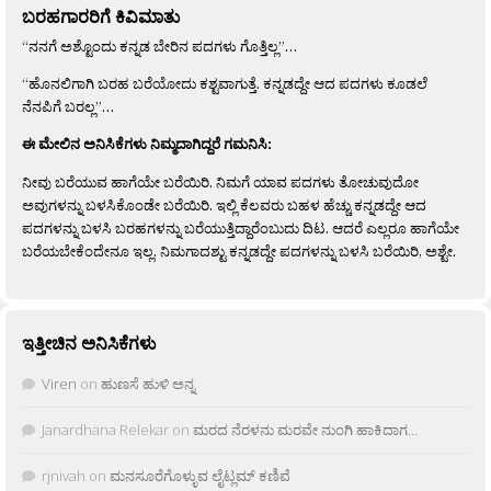
ಬರಹಗಾರರಿಗೆ ಕಿವಿಮಾತು
“ನನಗೆ ಅಶ್ಟೊಂದು ಕನ್ನಡ ಬೇರಿನ ಪದಗಳು ಗೊತ್ತಿಲ್ಲ”…
“ಹೊನಲಿಗಾಗಿ ಬರಹ ಬರೆಯೋದು ಕಶ್ಟವಾಗುತ್ತೆ. ಕನ್ನಡದ್ದೇ ಆದ ಪದಗಳು ಕೂಡಲೆ
ನೆನಪಿಗೆ ಬರಲ್ಲ”…
ಈ ಮೇಲಿನ ಅನಿಸಿಕೆಗಳು ನಿಮ್ಮದಾಗಿದ್ದರೆ ಗಮನಿಸಿ:
ನೀವು ಬರೆಯುವ ಹಾಗೆಯೇ ಬರೆಯಿರಿ. ನಿಮಗೆ ಯಾವ ಪದಗಳು ತೋಚುವುದೋ
ಅವುಗಳನ್ನು ಬಳಸಿಕೊಂಡೇ ಬರೆಯಿರಿ. ಇಲ್ಲಿ ಕೆಲವರು ಬಹಳ ಹೆಚ್ಚು ಕನ್ನಡದ್ದೇ ಆದ
ಪದಗಳನ್ನು ಬಳಸಿ ಬರಹಗಳನ್ನು ಬರೆಯುತ್ತಿದ್ದಾರೆಂಬುದು ದಿಟ. ಆದರೆ ಎಲ್ಲರೂ ಹಾಗೆಯೇ
ಬರೆಯಬೇಕೆಂದೇನೂ ಇಲ್ಲ. ನಿಮಗಾದಶ್ಟು ಕನ್ನಡದ್ದೇ ಪದಗಳನ್ನು ಬಳಸಿ ಬರೆಯಿರಿ, ಅಶ್ಟೇ.
ಇತ್ತೀಚಿನ ಅನಿಸಿಕೆಗಳು
Viren
on
ಹುಣಸೆ ಹುಳಿ ಅನ್ನ
Janardhana Relekar
on
ಮರದ ನೆರಳನು ಮರವೇ ನುಂಗಿ ಹಾಕಿದಾಗ…
rjnivah
on
ಮನಸೂರೆಗೊಳ್ಳುವ ಲೈಟ್ಲಮ್ ಕಣಿವೆ