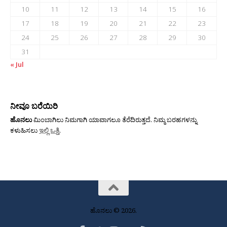
10
11
12
13
14
15
16
17
18
19
20
21
22
23
24
25
26
27
28
29
30
31
« Jul
ನೀವೂ ಬರೆಯಿರಿ
ಹೊನಲು
ಮಿಂಬಾಗಿಲು ನಿಮಗಾಗಿ ಯಾವಾಗಲೂ ತೆರೆದಿರುತ್ತದೆ. ನಿಮ್ಮ ಬರಹಗಳನ್ನು
ಕಳುಹಿಸಲು
ಇಲ್ಲಿ ಒತ್ತಿ
.
ಹೊನಲು © 2026.