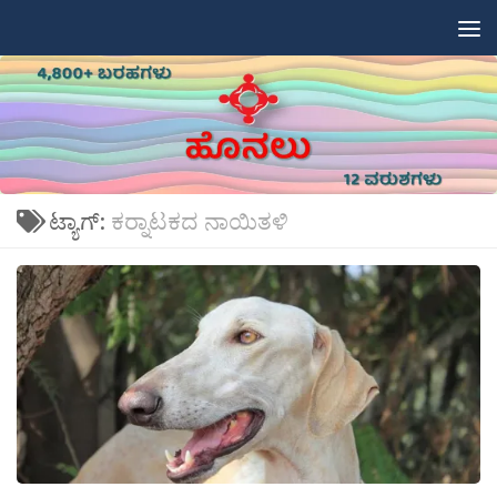
Skip to content
ಟ್ಯಾಗ್:
ಕರ‍್ನಾಟಕದ ನಾಯಿತಳಿ