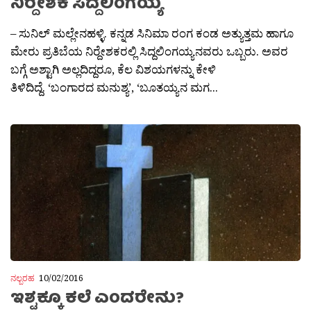
ನಿರ‍್ದೇಶಕ ಸಿದ್ದಲಿಂಗಯ್ಯ
– ಸುನಿಲ್ ಮಲ್ಲೇನಹಳ್ಳಿ. ಕನ್ನಡ ಸಿನಿಮಾ ರಂಗ ಕಂಡ ಅತ್ಯುತ್ತಮ ಹಾಗೂ
ಮೇರು ಪ್ರತಿಬೆಯ ನಿರ‍್ದೇಶಕರಲ್ಲಿ ಸಿದ್ದಲಿಂಗಯ್ಯನವರು ಒಬ್ಬರು. ಅವರ
ಬಗ್ಗೆ ಅಶ್ಟಾಗಿ ಅಲ್ಲದಿದ್ದರೂ, ಕೆಲ ವಿಶಯಗಳನ್ನು ಕೇಳಿ
ತಿಳಿದಿದ್ದೆ. ‘ಬಂಗಾರದ ಮನುಶ್ಯ’, ‘ಬೂತಯ್ಯನ ಮಗ...
ನಲ್ಬರಹ
10/02/2016
ಇಶ್ಟಕ್ಕೂ ಕಲೆ ಎಂದರೇನು?