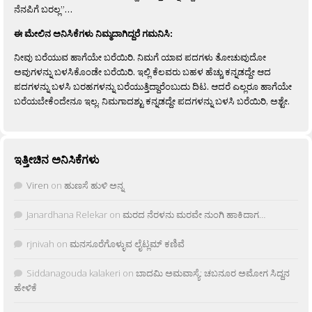
ನೆನಪಿಗೆ ಬರಲ್ಲ”…
ಈ ಮೇಲಿನ ಅನಿಸಿಕೆಗಳು ನಿಮ್ಮದಾಗಿದ್ದರೆ ಗಮನಿಸಿ:
ನೀವು ಬರೆಯುವ ಹಾಗೆಯೇ ಬರೆಯಿರಿ. ನಿಮಗೆ ಯಾವ ಪದಗಳು ತೋಚುವುದೋ
ಅವುಗಳನ್ನು ಬಳಸಿಕೊಂಡೇ ಬರೆಯಿರಿ. ಇಲ್ಲಿ ಕೆಲವರು ಬಹಳ ಹೆಚ್ಚು ಕನ್ನಡದ್ದೇ ಆದ
ಪದಗಳನ್ನು ಬಳಸಿ ಬರಹಗಳನ್ನು ಬರೆಯುತ್ತಿದ್ದಾರೆಂಬುದು ದಿಟ. ಆದರೆ ಎಲ್ಲರೂ ಹಾಗೆಯೇ
ಬರೆಯಬೇಕೆಂದೇನೂ ಇಲ್ಲ. ನಿಮಗಾದಶ್ಟು ಕನ್ನಡದ್ದೇ ಪದಗಳನ್ನು ಬಳಸಿ ಬರೆಯಿರಿ, ಅಶ್ಟೇ.
ಇತ್ತೀಚಿನ ಅನಿಸಿಕೆಗಳು
Viren
on
ಹುಣಸೆ ಹುಳಿ ಅನ್ನ
Janardhana Relekar
on
ಮರದ ನೆರಳನು ಮರವೇ ನುಂಗಿ ಹಾಕಿದಾಗ…
rjnivah
on
ಮನಸೂರೆಗೊಳ್ಳುವ ಲೈಟ್ಲಮ್ ಕಣಿವೆ
Siddanagouda kalakeri
on
ಬಾದಮಿ ಅಮವಾಸ್ಯೆ: ಚಬನೂರ ಅಮೋಗ ಸಿದ್ದನ
ಹೇಳಿಕೆ