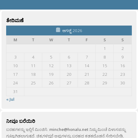
ತೇದಿಮಣೆ
ಆಗಸ್ಟ್ 2026
M
T
W
T
F
S
S
1
2
3
4
5
6
7
8
9
10
11
12
13
14
15
16
17
18
19
20
21
22
23
24
25
26
27
28
29
30
31
« Jul
ನೀವೂ ಬರೆಯಿರಿ
ಬರಹಗಳನ್ನು ಇಲ್ಲಿಗೆ ಮಿಂಚಿಸಿ:
minche@honalu.net
ನಿಮ್ಮ ಮಿಂಚೆ ವಿಳಾಸವನ್ನು
ಗುಟ್ಟಾಗಿಡಲಾಗುತ್ತದೆ. ಚಿತ್ರಗಳಿದ್ದರೆ ಅವುಗಳನ್ನು ಬರಹದ ಕಡತದೊಡನೆ ಸೇರಿಸಬೇಡಿ,