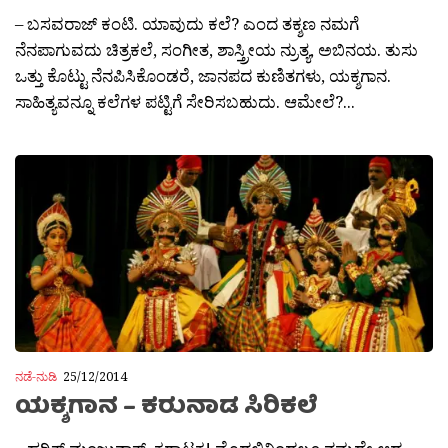
– ಬಸವರಾಜ್ ಕಂಟಿ. ಯಾವುದು ಕಲೆ? ಎಂದ ತಕ್ಶಣ ನಮಗೆ
ನೆನಪಾಗುವದು ಚಿತ್ರಕಲೆ, ಸಂಗೀತ, ಶಾಸ್ತ್ರೀಯ ನ್ರುತ್ಯ, ಅಬಿನಯ. ತುಸು
ಒತ್ತು ಕೊಟ್ಟು ನೆನಪಿಸಿಕೊಂಡರೆ, ಜಾನಪದ ಕುಣಿತಗಳು, ಯಕ್ಶಗಾನ.
ಸಾಹಿತ್ಯವನ್ನೂ ಕಲೆಗಳ ಪಟ್ಟಿಗೆ ಸೇರಿಸಬಹುದು. ಆಮೇಲೆ?...
ನಡೆ-ನುಡಿ
25/12/2014
ಯಕ್ಶಗಾನ – ಕರುನಾಡ ಸಿರಿಕಲೆ