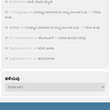
M âñd M
on
ಕವಿತೆ: ಜೀವನ ಜ್ಯೋತಿ
C.P.Nagaraja
on
ಬಸವಣ್ಣನ ವಚನಗಳಿಂದ ಆಯ್ದ ಸಾಲುಗಳ ಓದು – 13ನೆಯ
ಕಂತು
ರಾಜೀವ್
on
ಬಸವಣ್ಣನ ವಚನಗಳಿಂದ ಆಯ್ದ ಸಾಲುಗಳ ಓದು – 13ನೆಯ ಕಂತು
K.V Shashidhara
on
ಹೊನಲುವಿಗೆ 11 ವರುಶ ತುಂಬಿದ ನಲಿವು
Raghuramu N.V.
on
ಕವಿತೆ: ಅವಳು
Raghuramu N.V.
on
ಹನಿಗವನಗಳು
ಹಳೆಯವು
ಹಳೆಯವು