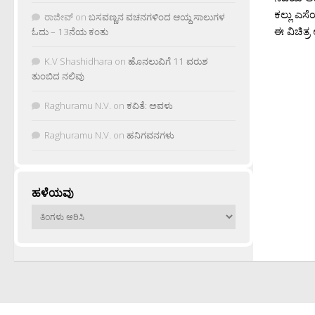
ಕಲ್ಲು ಎಸ
ರಾಜೀವ್
on
ಬಸವಣ್ಣನ ವಚನಗಳಿಂದ ಆಯ್ದ ಸಾಲುಗಳ
ಈ ವಿಚಿತ್ರ
ಓದು – 13ನೆಯ ಕಂತು
K.V Shashidhara
on
ಹೊನಲುವಿಗೆ 11 ವರುಶ
ತುಂಬಿದ ನಲಿವು
Raghuramu N.V.
on
ಕವಿತೆ: ಅವಳು
Raghuramu N.V.
on
ಹನಿಗವನಗಳು
ಹಳೆಯವು
ಹಳೆಯವು