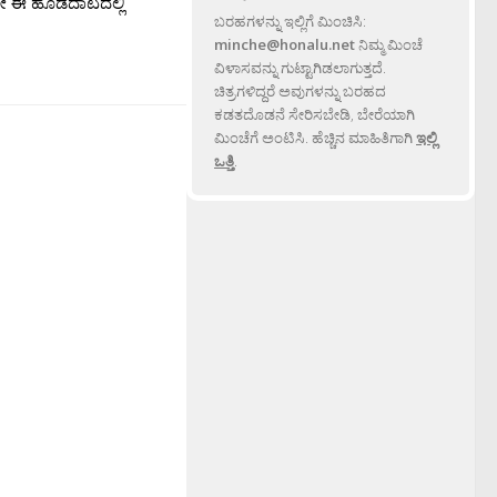
ಯೇ ಈ ಹೊಡೆದಾಟದಲ್ಲಿ
ಬರಹಗಳನ್ನು ಇಲ್ಲಿಗೆ ಮಿಂಚಿಸಿ:
minche@honalu.net
ನಿಮ್ಮ ಮಿಂಚೆ
ವಿಳಾಸವನ್ನು ಗುಟ್ಟಾಗಿಡಲಾಗುತ್ತದೆ.
ಚಿತ್ರಗಳಿದ್ದರೆ ಅವುಗಳನ್ನು ಬರಹದ
ಕಡತದೊಡನೆ ಸೇರಿಸಬೇಡಿ, ಬೇರೆಯಾಗಿ
ಮಿಂಚೆಗೆ ಅಂಟಿಸಿ. ಹೆಚ್ಚಿನ ಮಾಹಿತಿಗಾಗಿ
ಇಲ್ಲಿ
ಒತ್ತಿ
.