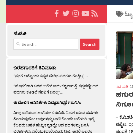
ಟ್ಯ
ಹುಡುಕಿ
Search
for:
ಬರಹಗಾರರಿಗೆ ಕಿವಿಮಾತು
“ನನಗೆ ಅಶ್ಟೊಂದು ಕನ್ನಡ ಬೇರಿನ ಪದಗಳು ಗೊತ್ತಿಲ್ಲ”…
“ಹೊನಲಿಗಾಗಿ ಬರಹ ಬರೆಯೋದು ಕಶ್ಟವಾಗುತ್ತೆ. ಕನ್ನಡದ್ದೇ ಆದ
ನಡೆ-ನುಡಿ
1
ಪದಗಳು ಕೂಡಲೆ ನೆನಪಿಗೆ ಬರಲ್ಲ”…
ಹಗುರ
ಈ ಮೇಲಿನ ಅನಿಸಿಕೆಗಳು ನಿಮ್ಮದಾಗಿದ್ದರೆ ಗಮನಿಸಿ:
ನಿಗೂ
ನೀವು ಬರೆಯುವ ಹಾಗೆಯೇ ಬರೆಯಿರಿ. ನಿಮಗೆ ಯಾವ ಪದಗಳು
– ಕೆ.ವಿ.ಶ
ತೋಚುವುದೋ ಅವುಗಳನ್ನು ಬಳಸಿಕೊಂಡೇ ಬರೆಯಿರಿ. ಇಲ್ಲಿ
ಪಟ್ಟಣ. ಇ
ಕೆಲವರು ಬಹಳ ಹೆಚ್ಚು ಕನ್ನಡದ್ದೇ ಆದ ಪದಗಳನ್ನು ಬಳಸಿ
ಪೂರ‍್ವಕ್
ಬರಹಗಳನ್ನು ಬರೆಯುತ್ತಿದ್ದಾರೆಂಬುದು ದಿಟ. ಆದರೆ ಎಲ್ಲರೂ