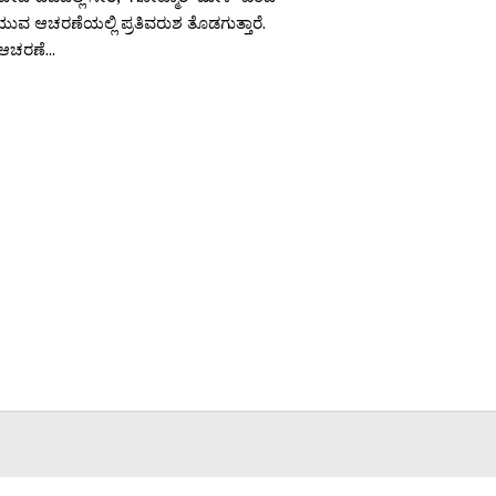
ೆಯುವ ಆಚರಣೆಯಲ್ಲಿ ಪ್ರತಿವರುಶ ತೊಡಗುತ್ತಾರೆ.
 ಆಚರಣೆ...