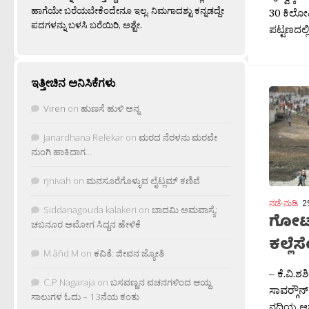
ಹಾಗೆಯೇ ಬರೆಯಬೇಕೆಂದೇನೂ ಇಲ್ಲ. ನಿಮಗಾದಶ್ಟು ಕನ್ನಡದ್ದೇ
30 ಕಿಲೋಮ
ಪದಗಳನ್ನು ಬಳಸಿ ಬರೆಯಿರಿ, ಅಶ್ಟೇ.
ಪಟ್ಟಣದಲ್ಲ
ಇತ್ತೀಚಿನ ಅನಿಸಿಕೆಗಳು
Viren
on
ಹುಣಸೆ ಹುಳಿ ಅನ್ನ
Janardhana Relekar
on
ಮರದ ನೆರಳನು ಮರವೇ
ನುಂಗಿ ಹಾಕಿದಾಗ…
rjnivah
on
ಮನಸೂರೆಗೊಳ್ಳುವ ಲೈಟ್ಲಮ್ ಕಣಿವೆ
ನಡೆ-ನುಡಿ
2
Siddanagouda kalakeri
on
ಬಾದಮಿ ಅಮವಾಸ್ಯೆ:
ಗೋಟ್
ಚಬನೂರ ಅಮೋಗ ಸಿದ್ದನ ಹೇಳಿಕೆ
ಕಲ್ಲೆ
M âñd M
on
ಕವಿತೆ: ಜೀವನ ಜ್ಯೋತಿ
– ಕೆ.ವಿ.ಶ
C.P.Nagaraja
on
ಬಸವಣ್ಣನ ವಚನಗಳಿಂದ ಆಯ್ದ
ಸಾವರ‍್ಗೌ
ಸಾಲುಗಳ ಓದು – 13ನೆಯ ಕಂತು
ನದಿಯ ಆಚೀ