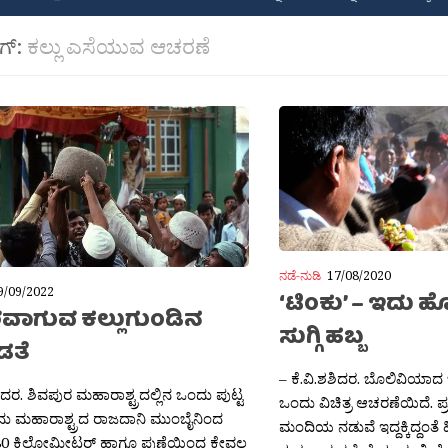
ಾಗ್:
ಕಲ್ಲು ಎಸೆಯುವ ಆಚರಣೆ
ನಡೆ-ನುಡಿ
17/08/2020
9/09/2022
‘ಟಿಂಕು’ – ಇದು 
ವಾಗುವ ಕಲ್ಲುಗುಂಡಿನ
ಸುಗ್ಗಿ ಹಬ್ಬ
ಡತೆ
– ಕೆ.ವಿ.ಶಶಿದರ. ಬೊಲಿವಿಯಾದ ಬೆ
ಶಿದರ. ಶಿವಪುರ ಮಹಾರಾಶ್ಟ್ರದಲ್ಲಿನ ಒಂದು ಪುಟ್ಟ
ಒಂದು ವಿಚಿತ್ರ ಆಚರಣೆಯಿದೆ. ಪ್ರತ
ದು ಮಹಾರಾಶ್ಟ್ರದ ರಾಜದಾನಿ ಮುಂಬೈನಿಂದ
ಮಂದಿಯ ನಡುವೆ ಇದ್ದಕ್ಕಿದ್ದಂತೆ
ಕೆ 180 ಕಿಲೋಮೀಟರ್ ಹಾಗೂ ಪುಣೆಯಿಂದ ಕೇವಲ