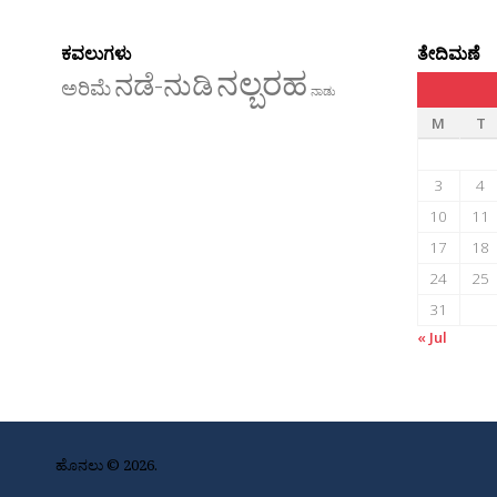
ಕವಲುಗಳು
ತೇದಿಮಣೆ
ನಲ್ಬರಹ
ನಡೆ-ನುಡಿ
ಅರಿಮೆ
ನಾಡು
M
T
3
4
10
11
17
18
24
25
31
« Jul
ಹೊನಲು © 2026.