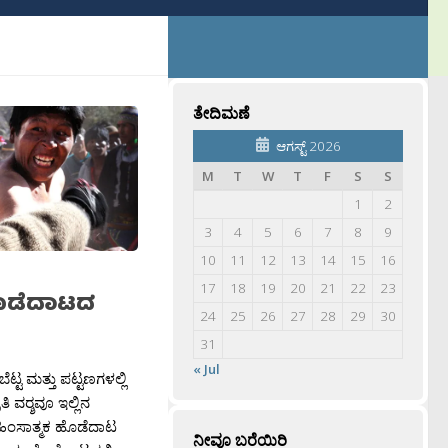
ತೇದಿಮಣೆ
ಆಗಸ್ಟ್ 2026
M
T
W
T
F
S
S
1
2
3
4
5
6
7
8
9
10
11
12
13
14
15
16
17
18
19
20
21
22
23
ಹೊಡೆದಾಟದ
24
25
26
27
28
29
30
31
« Jul
ಟ್ಟ ಮತ್ತು ಪಟ್ಟಣಗಳಲ್ಲಿ
ಿ ವರ‍್ಶವೂ ಇಲ್ಲಿನ
 ಹಿಂಸಾತ್ಮಕ ಹೊಡೆದಾಟ
ನೀವೂ ಬರೆಯಿರಿ