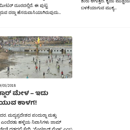
ಶುರು ಆಗುತ್ತದೆ. ಕೈಯ ಮುಶ್ಟಿ
ೀಟರ್ ದೂರದಲ್ಲಿದೆ. ಈ ಪುಟ್ಟ
ಬಳಕೆಯಾಗುವ ಮುಕ್ಯ...
ಿರುವ ದರ‍್ಗಾ ಹೆಸರುವಾಸಿಯಾಗಿರುವುದು...
9/05/2018
ಮಾರ್ ಮೇಳ – ಇದು
ಸೆಯುವ ಕಾಳಗ!
ಶಿದರ. ಮದ್ಯಪ್ರದೇಶದ ಪಂದುರ‍್ನಾ ಮತ್ತು
ನ್ ಎಂಬೆರಡು ಹಳ್ಳಿಯ ನಿವಾಸಿಗಳು ಜಾಮ್
ಚೆ ದಡದಲ್ಲಿ ಸೇರಿ, ‘ಗೋಟ್ಮಾರ್ ಮೇಳ’ ಎಂಬ