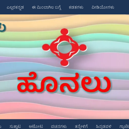
ಎಲ್ಲರಕನ್ನಡ
ಈ ಮಿಂಬಾಗಿಲ ಬಗ್ಗೆ
ಕಡತಗಳು
ವೀಡಿಯೋಗಳು
ು
ಸುತ್ತಾಟ
ಆಟೋಟ
ವಚನಗಳು
ತನ್ನೇಳಿಗೆ
ಹಿನ್ನಡವಳಿ
ಗ್ಯಾಜೆ