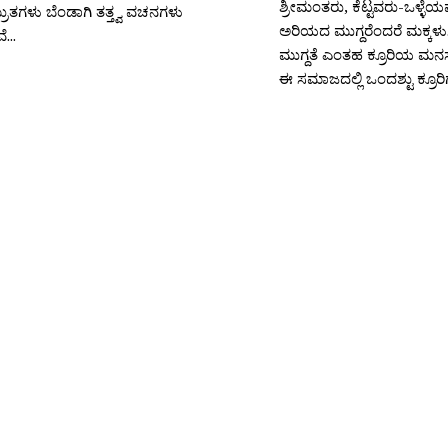
ಶ್ರೀಮಂತರು, ಕೆಟ್ಟವರು-ಒಳ್ಳ
ುತಗಳು ಬೆಂಡಾಗಿ ತತ್ತ್ವ ವಚನಗಳು
ಅರಿಯದ ಮುಗ್ದರೆಂದರೆ ಮಕ್ಕಳು
...
ಮುಗ್ದತೆ ಎಂತಹ ಕ್ರೂರಿಯ ಮನಸ್ಸನ
ಈ ಸಮಾಜದಲ್ಲಿ ಒಂದಶ್ಟು ಕ್ರೂರಿಗಳ