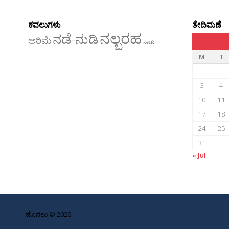
ಕವಲುಗಳು
ತೇದಿಮಣೆ
ನಲ್ಬರಹ
ನಡೆ-ನುಡಿ
ಅರಿಮೆ
ನಾಡು
M
T
3
4
10
11
17
18
24
25
31
« Jul
ಹೊನಲು © 2026.