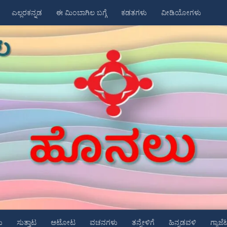
ಎಲ್ಲರಕನ್ನಡ
ಈ ಮಿಂಬಾಗಿಲ ಬಗ್ಗೆ
ಕಡತಗಳು
ವೀಡಿಯೋಗಳು
ು
ಸುತ್ತಾಟ
ಆಟೋಟ
ವಚನಗಳು
ತನ್ನೇಳಿಗೆ
ಹಿನ್ನಡವಳಿ
ಗ್ಯಾಜೆ