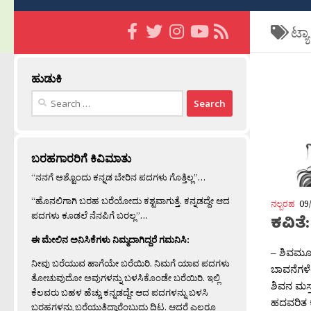
ಟ್ಯ
ಹುಡುಕಿ
Search
for:
ಬರಹಗಾರರಿಗೆ ಕಿವಿಮಾತು
“ನನಗೆ ಅಶ್ಟೊಂದು ಕನ್ನಡ ಬೇರಿನ ಪದಗಳು ಗೊತ್ತಿಲ್ಲ”…
“ಹೊನಲಿಗಾಗಿ ಬರಹ ಬರೆಯೋದು ಕಶ್ಟವಾಗುತ್ತೆ. ಕನ್ನಡದ್ದೇ ಆದ
ನಲ್ಬರಹ
09
ಪದಗಳು ಕೂಡಲೆ ನೆನಪಿಗೆ ಬರಲ್ಲ”…
ಕವಿತೆ:
ಈ ಮೇಲಿನ ಅನಿಸಿಕೆಗಳು ನಿಮ್ಮದಾಗಿದ್ದರೆ ಗಮನಿಸಿ:
– ಶಿವಮೂರ
ನೀವು ಬರೆಯುವ ಹಾಗೆಯೇ ಬರೆಯಿರಿ. ನಿಮಗೆ ಯಾವ ಪದಗಳು
ಬಾವನೆಗಳೆಲ
ತೋಚುವುದೋ ಅವುಗಳನ್ನು ಬಳಸಿಕೊಂಡೇ ಬರೆಯಿರಿ. ಇಲ್ಲಿ
ಶಿವನ ಮಸ್
ಕೆಲವರು ಬಹಳ ಹೆಚ್ಚು ಕನ್ನಡದ್ದೇ ಆದ ಪದಗಳನ್ನು ಬಳಸಿ
ಹದವರಿತ 
ಬರಹಗಳನ್ನು ಬರೆಯುತ್ತಿದ್ದಾರೆಂಬುದು ದಿಟ. ಆದರೆ ಎಲ್ಲರೂ