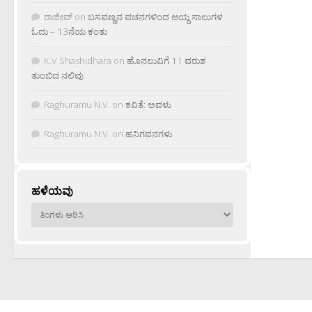
ರಾಜೀವ್
on
ಬಸವಣ್ಣನ ವಚನಗಳಿಂದ ಆಯ್ದ ಸಾಲುಗಳ
ಓದು – 13ನೆಯ ಕಂತು
K.V Shashidhara
on
ಹೊನಲುವಿಗೆ 11 ವರುಶ
ತುಂಬಿದ ನಲಿವು
Raghuramu N.V.
on
ಕವಿತೆ: ಅವಳು
Raghuramu N.V.
on
ಹನಿಗವನಗಳು
ಹಳೆಯವು
ಹಳೆಯವು