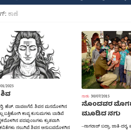
ಾಗ್:
ಕಾಣೆ
/01/2025
 ಶಿವ
ನಾಡು
30/07/2015
ನೊಂದವರ ಮೊಗದಲ್ಲ
‍್ತಿ. ಹೆಚ್. ದಾವಣಗೆರೆ. ಶಿವನ ಮನದೊಳಗಿನ
ಮೂಡಿದ ನಗು
್ಲ ಬತ್ತಿಹೋಗಿ ಕಾವ್ಯ ಕುಸುಮಗಳು ಬಾಡಿವೆ
ತಕದೊಳಗಿನ ಪದಪುಂಜಗಳು ಕ್ರುಶವಾಗಿ
–ನಾಗರಾಜ್ ಬದ್ರಾ. ಜಾತಿ-ದರ‍್
ಕವಿತೆಗಳು ನಲುಗಿವೆ ಶಿವನ ಅನುಬವದೊಳಗಿನ