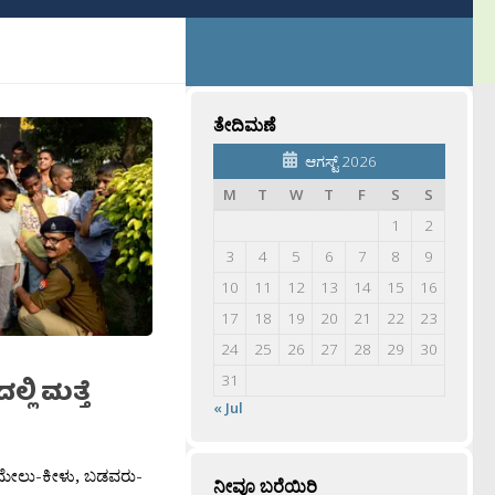
ತೇದಿಮಣೆ
ಆಗಸ್ಟ್ 2026
M
T
W
T
F
S
S
1
2
3
4
5
6
7
8
9
10
11
12
13
14
15
16
17
18
19
20
21
22
23
24
25
26
27
28
29
30
31
ಿ ಮತ್ತೆ
« Jul
ಮ, ಮೇಲು-ಕೀಳು, ಬಡವರು-
ನೀವೂ ಬರೆಯಿರಿ