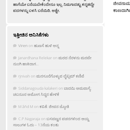
ಜೀವನಾಮ್ರ
ಹಾಗೆಯೇ ಬರೆಯಬೇಕೆಂದೇನೂ ಇಲ್ಲ. ನಿಮಗಾದಶ್ಟು ಕನ್ನಡದ್ದೇ
ಕಾಣದಾಗಿವೆ
ಪದಗಳನ್ನು ಬಳಸಿ ಬರೆಯಿರಿ, ಅಶ್ಟೇ.
ಇತ್ತೀಚಿನ ಅನಿಸಿಕೆಗಳು
Viren
on
ಹುಣಸೆ ಹುಳಿ ಅನ್ನ
Janardhana Relekar
on
ಮರದ ನೆರಳನು ಮರವೇ
ನುಂಗಿ ಹಾಕಿದಾಗ…
rjnivah
on
ಮನಸೂರೆಗೊಳ್ಳುವ ಲೈಟ್ಲಮ್ ಕಣಿವೆ
Siddanagouda kalakeri
on
ಬಾದಮಿ ಅಮವಾಸ್ಯೆ:
ಚಬನೂರ ಅಮೋಗ ಸಿದ್ದನ ಹೇಳಿಕೆ
M âñd M
on
ಕವಿತೆ: ಜೀವನ ಜ್ಯೋತಿ
C.P.Nagaraja
on
ಬಸವಣ್ಣನ ವಚನಗಳಿಂದ ಆಯ್ದ
ಸಾಲುಗಳ ಓದು – 13ನೆಯ ಕಂತು