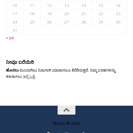
10
11
12
13
14
15
16
17
18
19
20
21
22
23
24
25
26
27
28
29
30
31
« Jul
ನೀವೂ ಬರೆಯಿರಿ
ಹೊನಲು
ಮಿಂಬಾಗಿಲು ನಿಮಗಾಗಿ ಯಾವಾಗಲೂ ತೆರೆದಿರುತ್ತದೆ. ನಿಮ್ಮ ಬರಹಗಳನ್ನು
ಕಳುಹಿಸಲು
ಇಲ್ಲಿ ಒತ್ತಿ
.
ಹೊನಲು © 2026.