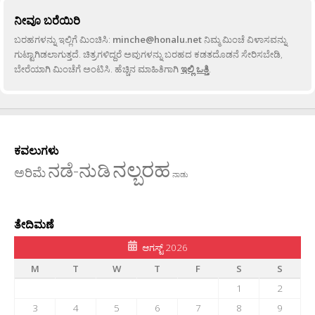
ನೀವೂ ಬರೆಯಿರಿ
ಬರಹಗಳನ್ನು ಇಲ್ಲಿಗೆ ಮಿಂಚಿಸಿ:
minche@honalu.net
ನಿಮ್ಮ ಮಿಂಚೆ ವಿಳಾಸವನ್ನು
ಗುಟ್ಟಾಗಿಡಲಾಗುತ್ತದೆ. ಚಿತ್ರಗಳಿದ್ದರೆ ಅವುಗಳನ್ನು ಬರಹದ ಕಡತದೊಡನೆ ಸೇರಿಸಬೇಡಿ,
ಬೇರೆಯಾಗಿ ಮಿಂಚೆಗೆ ಅಂಟಿಸಿ. ಹೆಚ್ಚಿನ ಮಾಹಿತಿಗಾಗಿ
ಇಲ್ಲಿ ಒತ್ತಿ
.
ಕವಲುಗಳು
ನಲ್ಬರಹ
ನಡೆ-ನುಡಿ
ಅರಿಮೆ
ನಾಡು
ತೇದಿಮಣೆ
ಆಗಸ್ಟ್ 2026
M
T
W
T
F
S
S
1
2
3
4
5
6
7
8
9