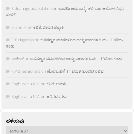
Siddanagouda kalakeri
on
ಬಾದಮಿ ಅಮವಾಸ್ಯೆ: ಚಬನೂರ ಅಮೋಗ ಸಿದ್ದನ
ಹೇಳಿಕೆ
M âñd M
on
ಕವಿತೆ: ಜೀವನ ಜ್ಯೋತಿ
C.P.Nagaraja
on
ಬಸವಣ್ಣನ ವಚನಗಳಿಂದ ಆಯ್ದ ಸಾಲುಗಳ ಓದು – 13ನೆಯ
ಕಂತು
ರಾಜೀವ್
on
ಬಸವಣ್ಣನ ವಚನಗಳಿಂದ ಆಯ್ದ ಸಾಲುಗಳ ಓದು – 13ನೆಯ ಕಂತು
K.V Shashidhara
on
ಹೊನಲುವಿಗೆ 11 ವರುಶ ತುಂಬಿದ ನಲಿವು
Raghuramu N.V.
on
ಕವಿತೆ: ಅವಳು
Raghuramu N.V.
on
ಹನಿಗವನಗಳು
ಹಳೆಯವು
ಹಳೆಯವು