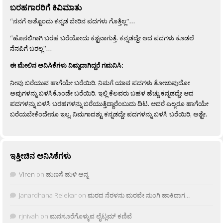
ಬರಹಗಾರರಿಗೆ ಕಿವಿಮಾತು
“ನನಗೆ ಅಶ್ಟೊಂದು ಕನ್ನಡ ಬೇರಿನ ಪದಗಳು ಗೊತ್ತಿಲ್ಲ”…
“ಹೊನಲಿಗಾಗಿ ಬರಹ ಬರೆಯೋದು ಕಶ್ಟವಾಗುತ್ತೆ. ಕನ್ನಡದ್ದೇ ಆದ ಪದಗಳು ಕೂಡಲೆ
ನೆನಪಿಗೆ ಬರಲ್ಲ”…
ಈ ಮೇಲಿನ ಅನಿಸಿಕೆಗಳು ನಿಮ್ಮದಾಗಿದ್ದರೆ ಗಮನಿಸಿ:
ನೀವು ಬರೆಯುವ ಹಾಗೆಯೇ ಬರೆಯಿರಿ. ನಿಮಗೆ ಯಾವ ಪದಗಳು ತೋಚುವುದೋ
ಅವುಗಳನ್ನು ಬಳಸಿಕೊಂಡೇ ಬರೆಯಿರಿ. ಇಲ್ಲಿ ಕೆಲವರು ಬಹಳ ಹೆಚ್ಚು ಕನ್ನಡದ್ದೇ ಆದ
ಪದಗಳನ್ನು ಬಳಸಿ ಬರಹಗಳನ್ನು ಬರೆಯುತ್ತಿದ್ದಾರೆಂಬುದು ದಿಟ. ಆದರೆ ಎಲ್ಲರೂ ಹಾಗೆಯೇ
ಬರೆಯಬೇಕೆಂದೇನೂ ಇಲ್ಲ. ನಿಮಗಾದಶ್ಟು ಕನ್ನಡದ್ದೇ ಪದಗಳನ್ನು ಬಳಸಿ ಬರೆಯಿರಿ, ಅಶ್ಟೇ.
ಇತ್ತೀಚಿನ ಅನಿಸಿಕೆಗಳು
Viren
on
ಹುಣಸೆ ಹುಳಿ ಅನ್ನ
Janardhana Relekar
on
ಮರದ ನೆರಳನು ಮರವೇ ನುಂಗಿ ಹಾಕಿದಾಗ…
rjnivah
on
ಮನಸೂರೆಗೊಳ್ಳುವ ಲೈಟ್ಲಮ್ ಕಣಿವೆ