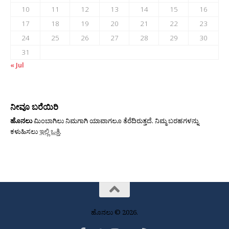
10
11
12
13
14
15
16
17
18
19
20
21
22
23
24
25
26
27
28
29
30
31
« Jul
ನೀವೂ ಬರೆಯಿರಿ
ಹೊನಲು
ಮಿಂಬಾಗಿಲು ನಿಮಗಾಗಿ ಯಾವಾಗಲೂ ತೆರೆದಿರುತ್ತದೆ. ನಿಮ್ಮ ಬರಹಗಳನ್ನು
ಕಳುಹಿಸಲು
ಇಲ್ಲಿ ಒತ್ತಿ
.
ಹೊನಲು © 2026.