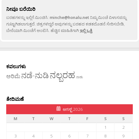
ನೀವೂ ಬರೆಯಿರಿ
ಬರಹಗಳನ್ನು ಇಲ್ಲಿಗೆ ಮಿಂಚಿಸಿ:
minche@honalu.net
ನಿಮ್ಮ ಮಿಂಚೆ ವಿಳಾಸವನ್ನು
ಗುಟ್ಟಾಗಿಡಲಾಗುತ್ತದೆ. ಚಿತ್ರಗಳಿದ್ದರೆ ಅವುಗಳನ್ನು ಬರಹದ ಕಡತದೊಡನೆ ಸೇರಿಸಬೇಡಿ,
ಬೇರೆಯಾಗಿ ಮಿಂಚೆಗೆ ಅಂಟಿಸಿ. ಹೆಚ್ಚಿನ ಮಾಹಿತಿಗಾಗಿ
ಇಲ್ಲಿ ಒತ್ತಿ
.
ಕವಲುಗಳು
ನಲ್ಬರಹ
ನಡೆ-ನುಡಿ
ಅರಿಮೆ
ನಾಡು
ತೇದಿಮಣೆ
ಆಗಸ್ಟ್ 2026
M
T
W
T
F
S
S
1
2
3
4
5
6
7
8
9