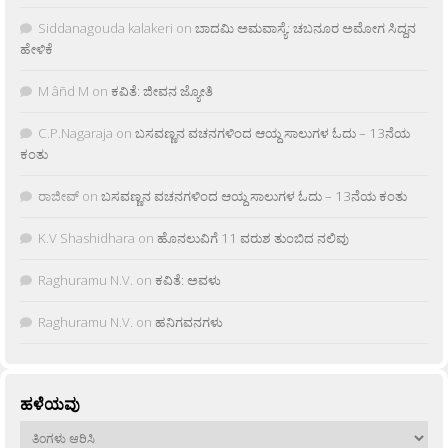
Siddanagouda kalakeri
on
ಬಾದಮಿ ಅಮವಾಸ್ಯೆ: ಚಬನೂರ ಅಮೋಗ ಸಿದ್ದನ
ಹೇಳಿಕೆ
M âñd M
on
ಕವಿತೆ: ಜೀವನ ಜ್ಯೋತಿ
C.P.Nagaraja
on
ಬಸವಣ್ಣನ ವಚನಗಳಿಂದ ಆಯ್ದ ಸಾಲುಗಳ ಓದು – 13ನೆಯ
ಕಂತು
ರಾಜೀವ್
on
ಬಸವಣ್ಣನ ವಚನಗಳಿಂದ ಆಯ್ದ ಸಾಲುಗಳ ಓದು – 13ನೆಯ ಕಂತು
K.V Shashidhara
on
ಹೊನಲುವಿಗೆ 11 ವರುಶ ತುಂಬಿದ ನಲಿವು
Raghuramu N.V.
on
ಕವಿತೆ: ಅವಳು
Raghuramu N.V.
on
ಹನಿಗವನಗಳು
ಹಳೆಯವು
ಹಳೆಯವು