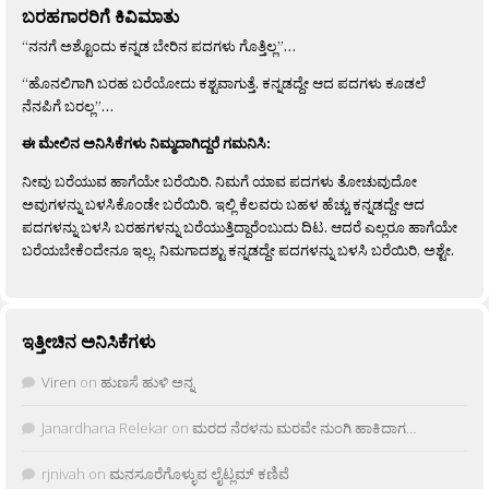
ಬರಹಗಾರರಿಗೆ ಕಿವಿಮಾತು
“ನನಗೆ ಅಶ್ಟೊಂದು ಕನ್ನಡ ಬೇರಿನ ಪದಗಳು ಗೊತ್ತಿಲ್ಲ”…
“ಹೊನಲಿಗಾಗಿ ಬರಹ ಬರೆಯೋದು ಕಶ್ಟವಾಗುತ್ತೆ. ಕನ್ನಡದ್ದೇ ಆದ ಪದಗಳು ಕೂಡಲೆ
ನೆನಪಿಗೆ ಬರಲ್ಲ”…
ಈ ಮೇಲಿನ ಅನಿಸಿಕೆಗಳು ನಿಮ್ಮದಾಗಿದ್ದರೆ ಗಮನಿಸಿ:
ನೀವು ಬರೆಯುವ ಹಾಗೆಯೇ ಬರೆಯಿರಿ. ನಿಮಗೆ ಯಾವ ಪದಗಳು ತೋಚುವುದೋ
ಅವುಗಳನ್ನು ಬಳಸಿಕೊಂಡೇ ಬರೆಯಿರಿ. ಇಲ್ಲಿ ಕೆಲವರು ಬಹಳ ಹೆಚ್ಚು ಕನ್ನಡದ್ದೇ ಆದ
ಪದಗಳನ್ನು ಬಳಸಿ ಬರಹಗಳನ್ನು ಬರೆಯುತ್ತಿದ್ದಾರೆಂಬುದು ದಿಟ. ಆದರೆ ಎಲ್ಲರೂ ಹಾಗೆಯೇ
ಬರೆಯಬೇಕೆಂದೇನೂ ಇಲ್ಲ. ನಿಮಗಾದಶ್ಟು ಕನ್ನಡದ್ದೇ ಪದಗಳನ್ನು ಬಳಸಿ ಬರೆಯಿರಿ, ಅಶ್ಟೇ.
ಇತ್ತೀಚಿನ ಅನಿಸಿಕೆಗಳು
Viren
on
ಹುಣಸೆ ಹುಳಿ ಅನ್ನ
Janardhana Relekar
on
ಮರದ ನೆರಳನು ಮರವೇ ನುಂಗಿ ಹಾಕಿದಾಗ…
rjnivah
on
ಮನಸೂರೆಗೊಳ್ಳುವ ಲೈಟ್ಲಮ್ ಕಣಿವೆ