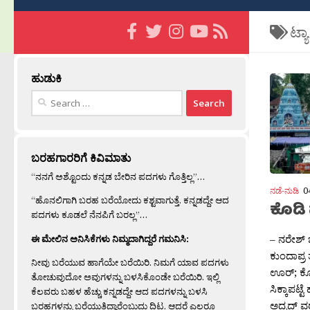
ಟ್ಯ
ಹುಡುಕಿ
Search
for:
ಬರಹಗಾರರಿಗೆ ಕಿವಿಮಾತು
“ನನಗೆ ಅಶ್ಟೊಂದು ಕನ್ನಡ ಬೇರಿನ ಪದಗಳು ಗೊತ್ತಿಲ್ಲ”…
ನಡೆ-ನುಡಿ
0
“ಹೊನಲಿಗಾಗಿ ಬರಹ ಬರೆಯೋದು ಕಶ್ಟವಾಗುತ್ತೆ. ಕನ್ನಡದ್ದೇ ಆದ
ಕೊಡಿ 
ಪದಗಳು ಕೂಡಲೆ ನೆನಪಿಗೆ ಬರಲ್ಲ”…
– ನರೇಶ್ ಬ
ಈ ಮೇಲಿನ ಅನಿಸಿಕೆಗಳು ನಿಮ್ಮದಾಗಿದ್ದರೆ ಗಮನಿಸಿ:
ಕುಂದಾಪ್
ನೀವು ಬರೆಯುವ ಹಾಗೆಯೇ ಬರೆಯಿರಿ. ನಿಮಗೆ ಯಾವ ಪದಗಳು
ಊರ‍್; ಕೋ
ತೋಚುವುದೋ ಅವುಗಳನ್ನು ಬಳಸಿಕೊಂಡೇ ಬರೆಯಿರಿ. ಇಲ್ಲಿ
ಸಿಕ್ಕಾಪಟ್
ಕೆಲವರು ಬಹಳ ಹೆಚ್ಚು ಕನ್ನಡದ್ದೇ ಆದ ಪದಗಳನ್ನು ಬಳಸಿ
ಅದ್ರದ್ ವರ‍್
ಬರಹಗಳನ್ನು ಬರೆಯುತ್ತಿದ್ದಾರೆಂಬುದು ದಿಟ. ಆದರೆ ಎಲ್ಲರೂ