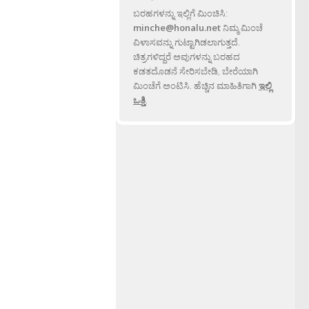
ಬರಹಗಳನ್ನು ಇಲ್ಲಿಗೆ ಮಿಂಚಿಸಿ:
minche@honalu.net
ನಿಮ್ಮ ಮಿಂಚೆ
ವಿಳಾಸವನ್ನು ಗುಟ್ಟಾಗಿಡಲಾಗುತ್ತದೆ.
ಚಿತ್ರಗಳಿದ್ದರೆ ಅವುಗಳನ್ನು ಬರಹದ
ಕಡತದೊಡನೆ ಸೇರಿಸಬೇಡಿ, ಬೇರೆಯಾಗಿ
ಮಿಂಚೆಗೆ ಅಂಟಿಸಿ. ಹೆಚ್ಚಿನ ಮಾಹಿತಿಗಾಗಿ
ಇಲ್ಲಿ
ಒತ್ತಿ
.