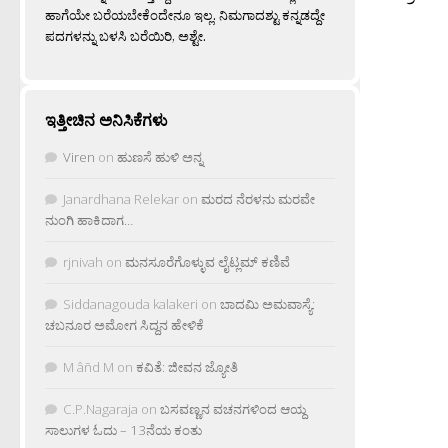
ಹಾಗೆಯೇ ಬರೆಯಬೇಕೆಂದೇನೂ ಇಲ್ಲ. ನಿಮಗಾದಶ್ಟು ಕನ್ನಡದ್ದೇ
ಪದಗಳನ್ನು ಬಳಸಿ ಬರೆಯಿರಿ, ಅಶ್ಟೇ.
ಇತ್ತೀಚಿನ ಅನಿಸಿಕೆಗಳು
Viren
on
ಹುಣಸೆ ಹುಳಿ ಅನ್ನ
Janardhana Relekar
on
ಮರದ ನೆರಳನು ಮರವೇ
ನುಂಗಿ ಹಾಕಿದಾಗ…
rjnivah
on
ಮನಸೂರೆಗೊಳ್ಳುವ ಲೈಟ್ಲಮ್ ಕಣಿವೆ
Siddanagouda kalakeri
on
ಬಾದಮಿ ಅಮವಾಸ್ಯೆ:
ಚಬನೂರ ಅಮೋಗ ಸಿದ್ದನ ಹೇಳಿಕೆ
M âñd M
on
ಕವಿತೆ: ಜೀವನ ಜ್ಯೋತಿ
C.P.Nagaraja
on
ಬಸವಣ್ಣನ ವಚನಗಳಿಂದ ಆಯ್ದ
ಸಾಲುಗಳ ಓದು – 13ನೆಯ ಕಂತು