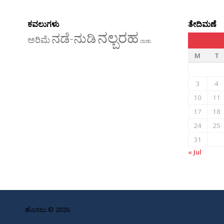
ಕವಲುಗಳು
ತೇದಿಮಣೆ
ನಲ್ಬರಹ
ನಡೆ-ನುಡಿ
ಅರಿಮೆ
ನಾಡು
M
T
3
4
10
11
17
18
24
25
31
« Jul
ಹೊನಲು © 2026.