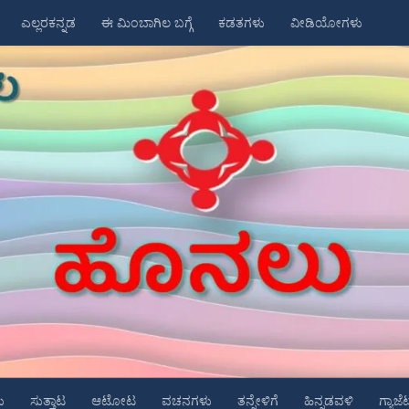
ಎಲ್ಲರಕನ್ನಡ
ಈ ಮಿಂಬಾಗಿಲ ಬಗ್ಗೆ
ಕಡತಗಳು
ವೀಡಿಯೋಗಳು
ು
ಸುತ್ತಾಟ
ಆಟೋಟ
ವಚನಗಳು
ತನ್ನೇಳಿಗೆ
ಹಿನ್ನಡವಳಿ
ಗ್ಯಾಜೆ