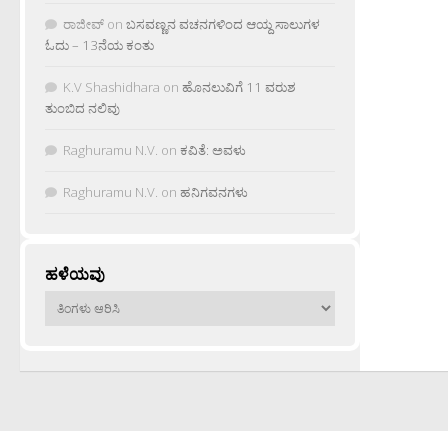
ರಾಜೀವ್
on
ಬಸವಣ್ಣನ ವಚನಗಳಿಂದ ಆಯ್ದ ಸಾಲುಗಳ
ಓದು – 13ನೆಯ ಕಂತು
K.V Shashidhara
on
ಹೊನಲುವಿಗೆ 11 ವರುಶ
ತುಂಬಿದ ನಲಿವು
Raghuramu N.V.
on
ಕವಿತೆ: ಅವಳು
Raghuramu N.V.
on
ಹನಿಗವನಗಳು
ಹಳೆಯವು
ಹಳೆಯವು