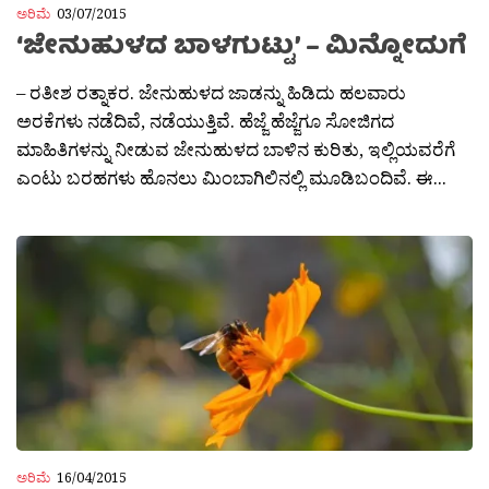
ಅರಿಮೆ
03/07/2015
‘ಜೇನುಹುಳದ ಬಾಳಗುಟ್ಟು’ – ಮಿನ್ನೋದುಗೆ
– ರತೀಶ ರತ್ನಾಕರ. ಜೇನುಹುಳದ ಜಾಡನ್ನು ಹಿಡಿದು ಹಲವಾರು
ಅರಕೆಗಳು ನಡೆದಿವೆ, ನಡೆಯುತ್ತಿವೆ. ಹೆಜ್ಜೆ ಹೆಜ್ಜೆಗೂ ಸೋಜಿಗದ
ಮಾಹಿತಿಗಳನ್ನು ನೀಡುವ ಜೇನುಹುಳದ ಬಾಳಿನ ಕುರಿತು, ಇಲ್ಲಿಯವರೆಗೆ
ಎಂಟು ಬರಹಗಳು ಹೊನಲು ಮಿಂಬಾಗಿಲಿನಲ್ಲಿ ಮೂಡಿಬಂದಿವೆ. ಈ...
ಅರಿಮೆ
16/04/2015