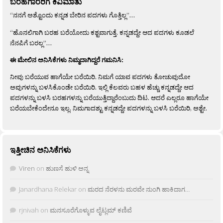
ಬರಹಗಾರರಿಗೆ ಕಿವಿಮಾತು
“ನನಗೆ ಅಶ್ಟೊಂದು ಕನ್ನಡ ಬೇರಿನ ಪದಗಳು ಗೊತ್ತಿಲ್ಲ”…
“ಹೊನಲಿಗಾಗಿ ಬರಹ ಬರೆಯೋದು ಕಶ್ಟವಾಗುತ್ತೆ. ಕನ್ನಡದ್ದೇ ಆದ ಪದಗಳು ಕೂಡಲೆ
ನೆನಪಿಗೆ ಬರಲ್ಲ”…
ಈ ಮೇಲಿನ ಅನಿಸಿಕೆಗಳು ನಿಮ್ಮದಾಗಿದ್ದರೆ ಗಮನಿಸಿ:
ನೀವು ಬರೆಯುವ ಹಾಗೆಯೇ ಬರೆಯಿರಿ. ನಿಮಗೆ ಯಾವ ಪದಗಳು ತೋಚುವುದೋ
ಅವುಗಳನ್ನು ಬಳಸಿಕೊಂಡೇ ಬರೆಯಿರಿ. ಇಲ್ಲಿ ಕೆಲವರು ಬಹಳ ಹೆಚ್ಚು ಕನ್ನಡದ್ದೇ ಆದ
ಪದಗಳನ್ನು ಬಳಸಿ ಬರಹಗಳನ್ನು ಬರೆಯುತ್ತಿದ್ದಾರೆಂಬುದು ದಿಟ. ಆದರೆ ಎಲ್ಲರೂ ಹಾಗೆಯೇ
ಬರೆಯಬೇಕೆಂದೇನೂ ಇಲ್ಲ. ನಿಮಗಾದಶ್ಟು ಕನ್ನಡದ್ದೇ ಪದಗಳನ್ನು ಬಳಸಿ ಬರೆಯಿರಿ, ಅಶ್ಟೇ.
ಇತ್ತೀಚಿನ ಅನಿಸಿಕೆಗಳು
Viren
on
ಹುಣಸೆ ಹುಳಿ ಅನ್ನ
Janardhana Relekar
on
ಮರದ ನೆರಳನು ಮರವೇ ನುಂಗಿ ಹಾಕಿದಾಗ…
rjnivah
on
ಮನಸೂರೆಗೊಳ್ಳುವ ಲೈಟ್ಲಮ್ ಕಣಿವೆ