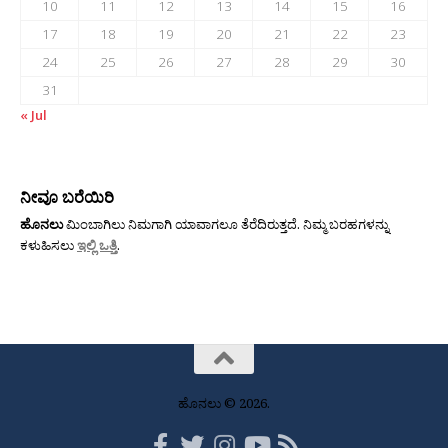
10
11
12
13
14
15
16
17
18
19
20
21
22
23
24
25
26
27
28
29
30
31
« Jul
ನೀವೂ ಬರೆಯಿರಿ
ಹೊನಲು
ಮಿಂಬಾಗಿಲು ನಿಮಗಾಗಿ ಯಾವಾಗಲೂ ತೆರೆದಿರುತ್ತದೆ. ನಿಮ್ಮ ಬರಹಗಳನ್ನು
ಕಳುಹಿಸಲು
ಇಲ್ಲಿ ಒತ್ತಿ
.
ಹೊನಲು © 2026.