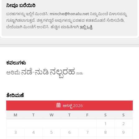
ನೀವೂ ಬರೆಯಿರಿ
ಬರಹಗಳನ್ನು ಇಲ್ಲಿಗೆ ಮಿಂಚಿಸಿ:
minche@honalu.net
ನಿಮ್ಮ ಮಿಂಚೆ ವಿಳಾಸವನ್ನು
ಗುಟ್ಟಾಗಿಡಲಾಗುತ್ತದೆ. ಚಿತ್ರಗಳಿದ್ದರೆ ಅವುಗಳನ್ನು ಬರಹದ ಕಡತದೊಡನೆ ಸೇರಿಸಬೇಡಿ,
ಬೇರೆಯಾಗಿ ಮಿಂಚೆಗೆ ಅಂಟಿಸಿ. ಹೆಚ್ಚಿನ ಮಾಹಿತಿಗಾಗಿ
ಇಲ್ಲಿ ಒತ್ತಿ
.
ಕವಲುಗಳು
ನಲ್ಬರಹ
ನಡೆ-ನುಡಿ
ಅರಿಮೆ
ನಾಡು
ತೇದಿಮಣೆ
ಆಗಸ್ಟ್ 2026
M
T
W
T
F
S
S
1
2
3
4
5
6
7
8
9