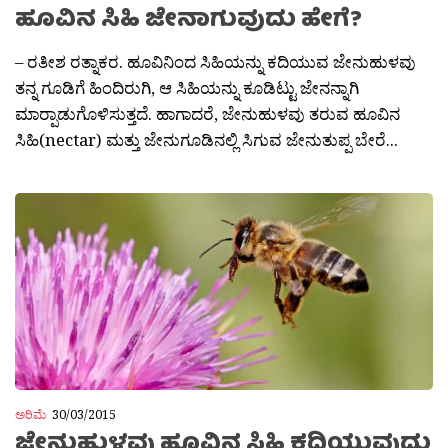
ಹೂವಿನ ಸಿಹಿ ಜೇನಾಗುವುದು ಹೇಗೆ?
– ರತೀಶ ರತ್ನಾಕರ. ಹೂವಿನಿಂದ ಸಿಹಿಯನ್ನು ಕದಿಯುವ ಜೇನುಹುಳವು
ತನ್ನ ಗೂಡಿಗೆ ಹಿಂದಿರುಗಿ, ಆ ಸಿಹಿಯನ್ನು ಕೂಡಿಟ್ಟು ಜೇನನ್ನಾಗಿ
ಮಾರ‍್ಪಾಡುಗೊಳಿಸುತ್ತದೆ. ಹಾಗಾದರೆ, ಜೇನುಹುಳವು ತರುವ ಹೂವಿನ
ಸಿಹಿ(nectar) ಮತ್ತು ಜೇನುಗೂಡಿನಲ್ಲಿ ಸಿಗುವ ಜೇನುತುಪ್ಪ ಬೇರೆ...
ಅರಿಮೆ
30/03/2015
ಜೇನುಹುಳವು ಹೂವಿನ ಸಿಹಿ ಕದಿಯುವುದು