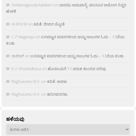
Siddanagouda kalakeri
on
ಬಾದಮಿ ಅಮವಾಸ್ಯೆ: ಚಬನೂರ ಅಮೋಗ ಸಿದ್ದನ
ಹೇಳಿಕೆ
M âñd M
on
ಕವಿತೆ: ಜೀವನ ಜ್ಯೋತಿ
C.P.Nagaraja
on
ಬಸವಣ್ಣನ ವಚನಗಳಿಂದ ಆಯ್ದ ಸಾಲುಗಳ ಓದು – 13ನೆಯ
ಕಂತು
ರಾಜೀವ್
on
ಬಸವಣ್ಣನ ವಚನಗಳಿಂದ ಆಯ್ದ ಸಾಲುಗಳ ಓದು – 13ನೆಯ ಕಂತು
K.V Shashidhara
on
ಹೊನಲುವಿಗೆ 11 ವರುಶ ತುಂಬಿದ ನಲಿವು
Raghuramu N.V.
on
ಕವಿತೆ: ಅವಳು
Raghuramu N.V.
on
ಹನಿಗವನಗಳು
ಹಳೆಯವು
ಹಳೆಯವು