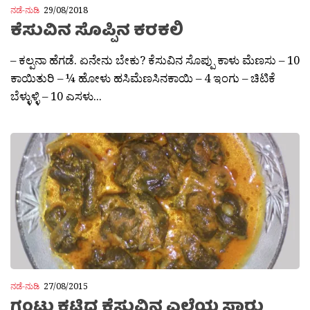
ನಡೆ-ನುಡಿ
29/08/2018
ಕೆಸುವಿನ ಸೊಪ್ಪಿನ ಕರಕಲಿ
– ಕಲ್ಪನಾ ಹೆಗಡೆ. ಏನೇನು ಬೇಕು? ಕೆಸುವಿನ ಸೊಪ್ಪು ಕಾಳು ಮೆಣಸು – 10
ಕಾಯಿತುರಿ – ¼ ಹೋಳು ಹಸಿಮೆಣಸಿನಕಾಯಿ – 4 ಇಂಗು – ಚಿಟಿಕೆ
ಬೆಳ್ಳುಳ್ಳಿ – 10 ಎಸಳು...
ನಡೆ-ನುಡಿ
27/08/2015
ಗಂಟು ಕಟ್ಟಿದ ಕೆಸುವಿನ ಎಲೆಯ ಸಾರು