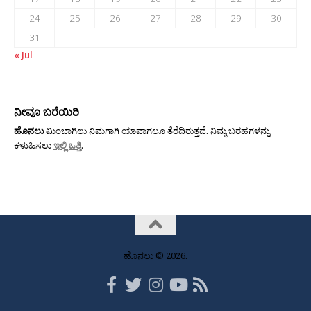
24
25
26
27
28
29
30
31
« Jul
ನೀವೂ ಬರೆಯಿರಿ
ಹೊನಲು
ಮಿಂಬಾಗಿಲು ನಿಮಗಾಗಿ ಯಾವಾಗಲೂ ತೆರೆದಿರುತ್ತದೆ. ನಿಮ್ಮ ಬರಹಗಳನ್ನು
ಕಳುಹಿಸಲು
ಇಲ್ಲಿ ಒತ್ತಿ
.
ಹೊನಲು © 2026.