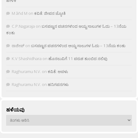
ಹೇಳಿಕೆ
M âñd M
on
ಕವಿತೆ: ಜೀವನ ಜ್ಯೋತಿ
C.P.Nagaraja
on
ಬಸವಣ್ಣನ ವಚನಗಳಿಂದ ಆಯ್ದ ಸಾಲುಗಳ ಓದು – 13ನೆಯ
ಕಂತು
ರಾಜೀವ್
on
ಬಸವಣ್ಣನ ವಚನಗಳಿಂದ ಆಯ್ದ ಸಾಲುಗಳ ಓದು – 13ನೆಯ ಕಂತು
K.V Shashidhara
on
ಹೊನಲುವಿಗೆ 11 ವರುಶ ತುಂಬಿದ ನಲಿವು
Raghuramu N.V.
on
ಕವಿತೆ: ಅವಳು
Raghuramu N.V.
on
ಹನಿಗವನಗಳು
ಹಳೆಯವು
ಹಳೆಯವು