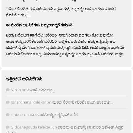
“ಹೊನಲಿಗಾಗಿ ಬರಹ ಬರೆಯೋದು ಕಶ್ಟವಾಗುತ್ತೆ. ಕನ್ನಡದ್ದೇ ಆದ ಪದಗಳು ಕೂಡಲೆ
ನೆನಪಿಗೆ ಬರಲ್ಲ”…
ಈ ಮೇಲಿನ ಅನಿಸಿಕೆಗಳು ನಿಮ್ಮದಾಗಿದ್ದರೆ ಗಮನಿಸಿ:
ನೀವು ಬರೆಯುವ ಹಾಗೆಯೇ ಬರೆಯಿರಿ. ನಿಮಗೆ ಯಾವ ಪದಗಳು ತೋಚುವುದೋ
ಅವುಗಳನ್ನು ಬಳಸಿಕೊಂಡೇ ಬರೆಯಿರಿ. ಇಲ್ಲಿ ಕೆಲವರು ಬಹಳ ಹೆಚ್ಚು ಕನ್ನಡದ್ದೇ ಆದ
ಪದಗಳನ್ನು ಬಳಸಿ ಬರಹಗಳನ್ನು ಬರೆಯುತ್ತಿದ್ದಾರೆಂಬುದು ದಿಟ. ಆದರೆ ಎಲ್ಲರೂ ಹಾಗೆಯೇ
ಬರೆಯಬೇಕೆಂದೇನೂ ಇಲ್ಲ. ನಿಮಗಾದಶ್ಟು ಕನ್ನಡದ್ದೇ ಪದಗಳನ್ನು ಬಳಸಿ ಬರೆಯಿರಿ, ಅಶ್ಟೇ.
ಇತ್ತೀಚಿನ ಅನಿಸಿಕೆಗಳು
Viren
on
ಹುಣಸೆ ಹುಳಿ ಅನ್ನ
Janardhana Relekar
on
ಮರದ ನೆರಳನು ಮರವೇ ನುಂಗಿ ಹಾಕಿದಾಗ…
rjnivah
on
ಮನಸೂರೆಗೊಳ್ಳುವ ಲೈಟ್ಲಮ್ ಕಣಿವೆ
Siddanagouda kalakeri
on
ಬಾದಮಿ ಅಮವಾಸ್ಯೆ: ಚಬನೂರ ಅಮೋಗ ಸಿದ್ದನ