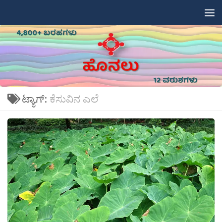
Skip to content
ಟ್ಯಾಗ್:
ಕೆಸುವಿನ ಎಲೆ