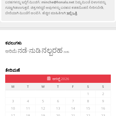
ಬರಹಗಳನ್ನು ಇಲ್ಲಿಗೆ ಮಿಂಚಿಸಿ:
minche@honalu.net
ನಿಮ್ಮ ಮಿಂಚೆ ವಿಳಾಸವನ್ನು
ಗುಟ್ಟಾಗಿಡಲಾಗುತ್ತದೆ. ಚಿತ್ರಗಳಿದ್ದರೆ ಅವುಗಳನ್ನು ಬರಹದ ಕಡತದೊಡನೆ ಸೇರಿಸಬೇಡಿ,
ಬೇರೆಯಾಗಿ ಮಿಂಚೆಗೆ ಅಂಟಿಸಿ. ಹೆಚ್ಚಿನ ಮಾಹಿತಿಗಾಗಿ
ಇಲ್ಲಿ ಒತ್ತಿ
.
ಕವಲುಗಳು
ನಲ್ಬರಹ
ನಡೆ-ನುಡಿ
ಅರಿಮೆ
ನಾಡು
ತೇದಿಮಣೆ
ಆಗಸ್ಟ್ 2026
M
T
W
T
F
S
S
1
2
3
4
5
6
7
8
9
10
11
12
13
14
15
16
17
18
19
20
21
22
23