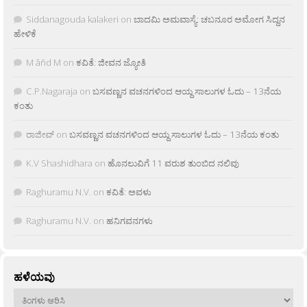
Siddanagouda kalakeri
on
ಬಾದಮಿ ಅಮವಾಸ್ಯೆ: ಚಬನೂರ ಅಮೋಗ ಸಿದ್ದನ
ಹೇಳಿಕೆ
M âñd M
on
ಕವಿತೆ: ಜೀವನ ಜ್ಯೋತಿ
C.P.Nagaraja
on
ಬಸವಣ್ಣನ ವಚನಗಳಿಂದ ಆಯ್ದ ಸಾಲುಗಳ ಓದು – 13ನೆಯ
ಕಂತು
ರಾಜೀವ್
on
ಬಸವಣ್ಣನ ವಚನಗಳಿಂದ ಆಯ್ದ ಸಾಲುಗಳ ಓದು – 13ನೆಯ ಕಂತು
K.V Shashidhara
on
ಹೊನಲುವಿಗೆ 11 ವರುಶ ತುಂಬಿದ ನಲಿವು
Raghuramu N.V.
on
ಕವಿತೆ: ಅವಳು
Raghuramu N.V.
on
ಹನಿಗವನಗಳು
ಹಳೆಯವು
ಹಳೆಯವು