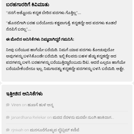
ಬರಹಗಾರರಿಗೆ ಕಿವಿಮಾತು
“ನನಗೆ ಅಶ್ಟೊಂದು ಕನ್ನಡ ಬೇರಿನ ಪದಗಳು ಗೊತ್ತಿಲ್ಲ”…
“ಹೊನಲಿಗಾಗಿ ಬರಹ ಬರೆಯೋದು ಕಶ್ಟವಾಗುತ್ತೆ. ಕನ್ನಡದ್ದೇ ಆದ ಪದಗಳು ಕೂಡಲೆ
ನೆನಪಿಗೆ ಬರಲ್ಲ”…
ಈ ಮೇಲಿನ ಅನಿಸಿಕೆಗಳು ನಿಮ್ಮದಾಗಿದ್ದರೆ ಗಮನಿಸಿ:
ನೀವು ಬರೆಯುವ ಹಾಗೆಯೇ ಬರೆಯಿರಿ. ನಿಮಗೆ ಯಾವ ಪದಗಳು ತೋಚುವುದೋ
ಅವುಗಳನ್ನು ಬಳಸಿಕೊಂಡೇ ಬರೆಯಿರಿ. ಇಲ್ಲಿ ಕೆಲವರು ಬಹಳ ಹೆಚ್ಚು ಕನ್ನಡದ್ದೇ ಆದ
ಪದಗಳನ್ನು ಬಳಸಿ ಬರಹಗಳನ್ನು ಬರೆಯುತ್ತಿದ್ದಾರೆಂಬುದು ದಿಟ. ಆದರೆ ಎಲ್ಲರೂ ಹಾಗೆಯೇ
ಬರೆಯಬೇಕೆಂದೇನೂ ಇಲ್ಲ. ನಿಮಗಾದಶ್ಟು ಕನ್ನಡದ್ದೇ ಪದಗಳನ್ನು ಬಳಸಿ ಬರೆಯಿರಿ, ಅಶ್ಟೇ.
ಇತ್ತೀಚಿನ ಅನಿಸಿಕೆಗಳು
Viren
on
ಹುಣಸೆ ಹುಳಿ ಅನ್ನ
Janardhana Relekar
on
ಮರದ ನೆರಳನು ಮರವೇ ನುಂಗಿ ಹಾಕಿದಾಗ…
rjnivah
on
ಮನಸೂರೆಗೊಳ್ಳುವ ಲೈಟ್ಲಮ್ ಕಣಿವೆ