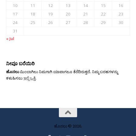
10
11
12
13
14
15
16
17
18
19
20
21
22
23
24
25
26
27
28
29
30
31
« Jul
ನೀವೂ ಬರೆಯಿರಿ
ಹೊನಲು
ಮಿಂಬಾಗಿಲು ನಿಮಗಾಗಿ ಯಾವಾಗಲೂ ತೆರೆದಿರುತ್ತದೆ. ನಿಮ್ಮ ಬರಹಗಳನ್ನು
ಕಳುಹಿಸಲು
ಇಲ್ಲಿ ಒತ್ತಿ
.
ಹೊನಲು © 2026.