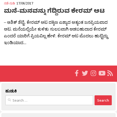
ನಡೆ-ನುಡಿ
17/06/2017
ಮನೆ-ಮನವನ್ನು ಗೆದ್ದಿರುವ ಕೇರಮ್ ಆಟ
– ಆಶಿತ್ ಶೆಟ್ಟಿ. ಕೇರಮ್ ಆಟ ದಕ್ಶಿಣ ಏಶ್ಯಾದ ಅತ್ಯಂತ ಜನಪ್ರಿಯವಾದ
ಆಟ. ಮನೆಯಲ್ಲಿಯೇ ಕುಳಿತು ಸುಲಬವಾಗಿ ಆಡಬಹುದಾದ ಕೇರಮ್
ಎಂದರೆ ಯಾರಿಗೆ ಪ್ರಿಯವಿಲ್ಲ ಹೇಳಿ. ಕೇರಮ್ ಆಟ ಮೊದಲು ಹುಟ್ಟಿದ್ದು
ಇಂಡಿಯಾದ...
ಹುಡುಕಿ
Search
for: