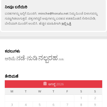
ನೀವೂ ಬರೆಯಿರಿ
ಬರಹಗಳನ್ನು ಇಲ್ಲಿಗೆ ಮಿಂಚಿಸಿ:
minche@honalu.net
ನಿಮ್ಮ ಮಿಂಚೆ ವಿಳಾಸವನ್ನು
ಗುಟ್ಟಾಗಿಡಲಾಗುತ್ತದೆ. ಚಿತ್ರಗಳಿದ್ದರೆ ಅವುಗಳನ್ನು ಬರಹದ ಕಡತದೊಡನೆ ಸೇರಿಸಬೇಡಿ,
ಬೇರೆಯಾಗಿ ಮಿಂಚೆಗೆ ಅಂಟಿಸಿ. ಹೆಚ್ಚಿನ ಮಾಹಿತಿಗಾಗಿ
ಇಲ್ಲಿ ಒತ್ತಿ
.
ಕವಲುಗಳು
ನಲ್ಬರಹ
ನಡೆ-ನುಡಿ
ಅರಿಮೆ
ನಾಡು
ತೇದಿಮಣೆ
ಆಗಸ್ಟ್ 2026
M
T
W
T
F
S
S
1
2
3
4
5
6
7
8
9