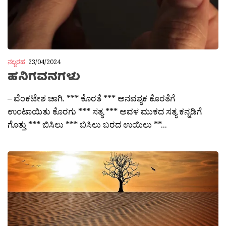
ನಲ್ಬರಹ
23/04/2024
ಹನಿಗವನಗಳು
– ವೆಂಕಟೇಶ ಚಾಗಿ. *** ಕೊರತೆ *** ಅನವಶ್ಯಕ ಕೊರತೆಗೆ
ಉಂಟಾಯಿತು ಕೊರಗು *** ಸತ್ಯ *** ಅವಳ ಮುಕದ ಸತ್ಯ ಕನ್ನಡಿಗೆ
ಗೊತ್ತು *** ಬಿಸಿಲು *** ಬಿಸಿಲು ಬರದ ಉಯಿಲು **...