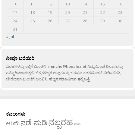
10
11
12
13
14
15
16
17
18
19
20
21
22
23
24
25
26
27
28
29
30
31
« Jul
ನೀವೂ ಬರೆಯಿರಿ
ಬರಹಗಳನ್ನು ಇಲ್ಲಿಗೆ ಮಿಂಚಿಸಿ:
minche@honalu.net
ನಿಮ್ಮ ಮಿಂಚೆ ವಿಳಾಸವನ್ನು
ಗುಟ್ಟಾಗಿಡಲಾಗುತ್ತದೆ. ಚಿತ್ರಗಳಿದ್ದರೆ ಅವುಗಳನ್ನು ಬರಹದ ಕಡತದೊಡನೆ ಸೇರಿಸಬೇಡಿ,
ಬೇರೆಯಾಗಿ ಮಿಂಚೆಗೆ ಅಂಟಿಸಿ. ಹೆಚ್ಚಿನ ಮಾಹಿತಿಗಾಗಿ
ಇಲ್ಲಿ ಒತ್ತಿ
.
ಕವಲುಗಳು
ನಲ್ಬರಹ
ನಡೆ-ನುಡಿ
ಅರಿಮೆ
ನಾಡು