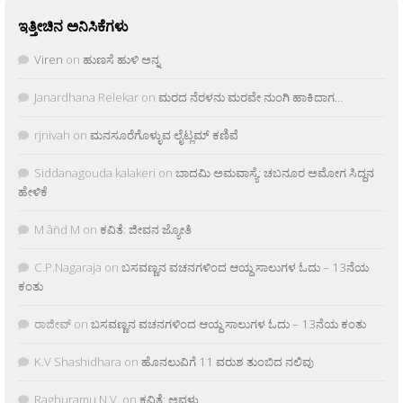
ಇತ್ತೀಚಿನ ಅನಿಸಿಕೆಗಳು
Viren
on
ಹುಣಸೆ ಹುಳಿ ಅನ್ನ
Janardhana Relekar
on
ಮರದ ನೆರಳನು ಮರವೇ ನುಂಗಿ ಹಾಕಿದಾಗ…
rjnivah
on
ಮನಸೂರೆಗೊಳ್ಳುವ ಲೈಟ್ಲಮ್ ಕಣಿವೆ
Siddanagouda kalakeri
on
ಬಾದಮಿ ಅಮವಾಸ್ಯೆ: ಚಬನೂರ ಅಮೋಗ ಸಿದ್ದನ
ಹೇಳಿಕೆ
M âñd M
on
ಕವಿತೆ: ಜೀವನ ಜ್ಯೋತಿ
C.P.Nagaraja
on
ಬಸವಣ್ಣನ ವಚನಗಳಿಂದ ಆಯ್ದ ಸಾಲುಗಳ ಓದು – 13ನೆಯ
ಕಂತು
ರಾಜೀವ್
on
ಬಸವಣ್ಣನ ವಚನಗಳಿಂದ ಆಯ್ದ ಸಾಲುಗಳ ಓದು – 13ನೆಯ ಕಂತು
K.V Shashidhara
on
ಹೊನಲುವಿಗೆ 11 ವರುಶ ತುಂಬಿದ ನಲಿವು
Raghuramu N.V.
on
ಕವಿತೆ: ಅವಳು