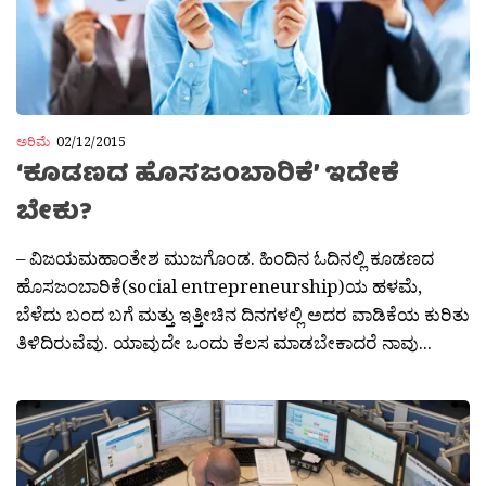
ಅರಿಮೆ
02/12/2015
‘ಕೂಡಣದ ಹೊಸಜಂಬಾರಿಕೆ’ ಇದೇಕೆ
ಬೇಕು?
– ವಿಜಯಮಹಾಂತೇಶ ಮುಜಗೊಂಡ. ಹಿಂದಿನ ಓದಿನಲ್ಲಿ ಕೂಡಣದ
ಹೊಸಜಂಬಾರಿಕೆ(social entrepreneurship)ಯ ಹಳಮೆ,
ಬೆಳೆದು ಬಂದ ಬಗೆ ಮತ್ತು ಇತ್ತೀಚಿನ ದಿನಗಳಲ್ಲಿ ಅದರ ವಾಡಿಕೆಯ ಕುರಿತು
ತಿಳಿದಿರುವೆವು. ಯಾವುದೇ ಒಂದು ಕೆಲಸ ಮಾಡಬೇಕಾದರೆ ನಾವು...