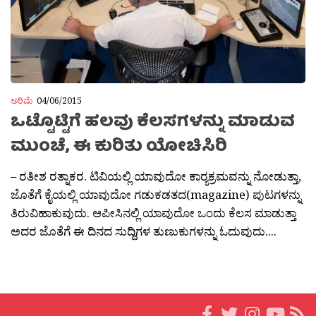
ಅರಿಮೆ
04/06/2015
ಒಟ್ಟೊಟ್ಟಿಗೆ ಹಲವು ಕೆಲಸಗಳನ್ನು ಮಾಡುವ
ಮುಂಚೆ, ಈ ಕುರಿತು ಯೋಚಿಸಿರಿ
– ರತೀಶ ರತ್ನಾಕರ. ಟಿವಿಯಲ್ಲಿ ಯಾವುದೋ ಕಾರ‍್ಯಕ್ರಮವನ್ನು ನೋಡುತ್ತಾ,
ಜೊತೆಗೆ ಕೈಯಲ್ಲಿ ಯಾವುದೋ ಗಡುಕಡತದ(magazine) ಪುಟಗಳನ್ನು
ತಿರುವಿಹಾಕುವುದು. ಆಪೀಸಿನಲ್ಲಿ ಯಾವುದೋ ಒಂದು ಕೆಲಸ ಮಾಡುತ್ತಾ
ಅದರ ಜೊತೆಗೆ ಈ ದಿನದ ಸುದ್ದಿಗಳ ತುಣುಕುಗಳನ್ನು ಓದುವುದು....