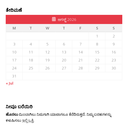
ತೇದಿಮಣೆ
ಆಗಸ್ಟ್ 2026
M
T
W
T
F
S
S
1
2
3
4
5
6
7
8
9
10
11
12
13
14
15
16
17
18
19
20
21
22
23
24
25
26
27
28
29
30
31
« Jul
ನೀವೂ ಬರೆಯಿರಿ
ಹೊನಲು
ಮಿಂಬಾಗಿಲು ನಿಮಗಾಗಿ ಯಾವಾಗಲೂ ತೆರೆದಿರುತ್ತದೆ. ನಿಮ್ಮ ಬರಹಗಳನ್ನು
ಕಳುಹಿಸಲು
ಇಲ್ಲಿ ಒತ್ತಿ
.