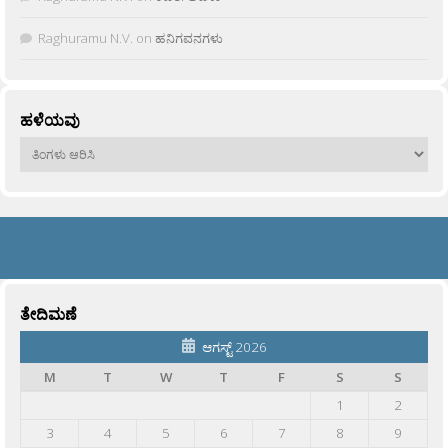
Raghuramu N.V.
on
ಹನಿಗವನಗಳು
ಹಳೆಯವು
ಹಳೆಯವು
ತೇದಿಮಣೆ
ಆಗಸ್ಟ್ 2026
M
T
W
T
F
S
S
1
2
3
4
5
6
7
8
9