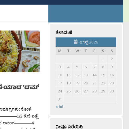
ತೇದಿಮಣೆ
ಆಗಸ್ಟ್ 2026
M
T
W
T
F
S
S
1
2
3
4
5
6
7
8
9
10
11
12
13
14
15
16
17
18
19
20
21
22
23
ಚಿಯಾದ ‘ದಮ್
24
25
26
27
28
29
30
31
« Jul
ಸಾಮಾಗ್ರಿಗಳು: ಕೋಳಿ
————1/2 ಕೆ.ಜಿ ಎಣ್ಣೆ
ಚ ಲವಂಗ————4
ನೀವೂ ಬರೆಯಿರಿ