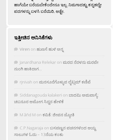
ಹಾಗೆಯೇ ಬರೆಯಬೇಕೆಂದೇನೂ ಇಲ್ಲ. ನಿಮಗಾದಶ್ಟು ಕನ್ನಡದ್ದೇ
ಪದಗಳನ್ನು ಬಳಸಿ ಬರೆಯಿರಿ, ಅಶ್ಟೇ.
ಇತ್ತೀಚಿನ ಅನಿಸಿಕೆಗಳು
Viren
on
ಹುಣಸೆ ಹುಳಿ ಅನ್ನ
Janardhana Relekar
on
ಮರದ ನೆರಳನು ಮರವೇ
ನುಂಗಿ ಹಾಕಿದಾಗ…
rjnivah
on
ಮನಸೂರೆಗೊಳ್ಳುವ ಲೈಟ್ಲಮ್ ಕಣಿವೆ
Siddanagouda kalakeri
on
ಬಾದಮಿ ಅಮವಾಸ್ಯೆ:
ಚಬನೂರ ಅಮೋಗ ಸಿದ್ದನ ಹೇಳಿಕೆ
M âñd M
on
ಕವಿತೆ: ಜೀವನ ಜ್ಯೋತಿ
C.P.Nagaraja
on
ಬಸವಣ್ಣನ ವಚನಗಳಿಂದ ಆಯ್ದ
ಸಾಲುಗಳ ಓದು – 13ನೆಯ ಕಂತು