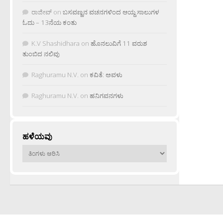
ರಾಜೀವ್
on
ಬಸವಣ್ಣನ ವಚನಗಳಿಂದ ಆಯ್ದ ಸಾಲುಗಳ
ಓದು – 13ನೆಯ ಕಂತು
K.V Shashidhara
on
ಹೊನಲುವಿಗೆ 11 ವರುಶ
ತುಂಬಿದ ನಲಿವು
Raghuramu N.V.
on
ಕವಿತೆ: ಅವಳು
Raghuramu N.V.
on
ಹನಿಗವನಗಳು
ಹಳೆಯವು
ಹಳೆಯವು