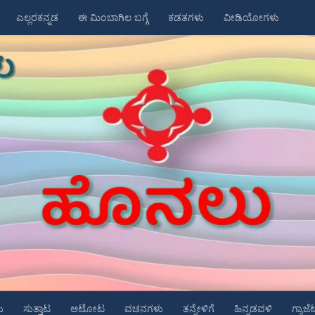
ಎಲ್ಲರಕನ್ನಡ
ಈ ಮಿಂಬಾಗಿಲ ಬಗ್ಗೆ
ಕಡತಗಳು
ವೀಡಿಯೋಗಳು
ು
ಸುತ್ತಾಟ
ಆಟೋಟ
ವಚನಗಳು
ತನ್ನೇಳಿಗೆ
ಹಿನ್ನಡವಳಿ
ಗ್ಯಾಜೆ