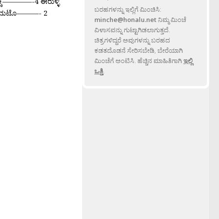
ಕಿ————-4 ಈರುಳ್ಳಿ
ಬರಹಗಳನ್ನು ಇಲ್ಲಿಗೆ ಮಿಂಚಿಸಿ:
ಟೊಮಟೊ———- 2
minche@honalu.net
ನಿಮ್ಮ ಮಿಂಚೆ
ವಿಳಾಸವನ್ನು ಗುಟ್ಟಾಗಿಡಲಾಗುತ್ತದೆ.
ಚಿತ್ರಗಳಿದ್ದರೆ ಅವುಗಳನ್ನು ಬರಹದ
ಕಡತದೊಡನೆ ಸೇರಿಸಬೇಡಿ, ಬೇರೆಯಾಗಿ
ಮಿಂಚೆಗೆ ಅಂಟಿಸಿ. ಹೆಚ್ಚಿನ ಮಾಹಿತಿಗಾಗಿ
ಇಲ್ಲಿ
ಒತ್ತಿ
.