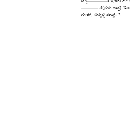
ಚಕ್ಕೆ————–4 ಇಂಚು ಏಲಕ್
————-4(ನಡು ಗಾತ್ರ) 
ಶುಂಟಿ, ಬೆಳ್ಳುಳ್ಳಿ ಪೇಸ್ಟ್– 2...