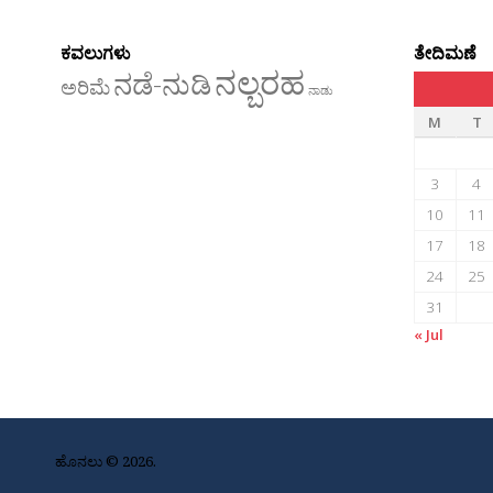
ಕವಲುಗಳು
ತೇದಿಮಣೆ
ನಲ್ಬರಹ
ನಡೆ-ನುಡಿ
ಅರಿಮೆ
ನಾಡು
M
T
3
4
10
11
17
18
24
25
31
« Jul
ಹೊನಲು © 2026.