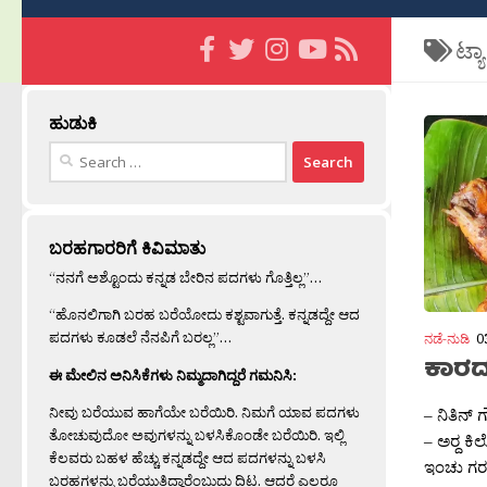
ಟ್ಯ
ಹುಡುಕಿ
Search
for:
ಬರಹಗಾರರಿಗೆ ಕಿವಿಮಾತು
“ನನಗೆ ಅಶ್ಟೊಂದು ಕನ್ನಡ ಬೇರಿನ ಪದಗಳು ಗೊತ್ತಿಲ್ಲ”…
“ಹೊನಲಿಗಾಗಿ ಬರಹ ಬರೆಯೋದು ಕಶ್ಟವಾಗುತ್ತೆ. ಕನ್ನಡದ್ದೇ ಆದ
ಪದಗಳು ಕೂಡಲೆ ನೆನಪಿಗೆ ಬರಲ್ಲ”…
ನಡೆ-ನುಡಿ
0
ಕಾರದ
ಈ ಮೇಲಿನ ಅನಿಸಿಕೆಗಳು ನಿಮ್ಮದಾಗಿದ್ದರೆ ಗಮನಿಸಿ:
ನೀವು ಬರೆಯುವ ಹಾಗೆಯೇ ಬರೆಯಿರಿ. ನಿಮಗೆ ಯಾವ ಪದಗಳು
– ನಿತಿನ
ತೋಚುವುದೋ ಅವುಗಳನ್ನು ಬಳಸಿಕೊಂಡೇ ಬರೆಯಿರಿ. ಇಲ್ಲಿ
– ಅರ್‍ದ ಕ
ಕೆಲವರು ಬಹಳ ಹೆಚ್ಚು ಕನ್ನಡದ್ದೇ ಆದ ಪದಗಳನ್ನು ಬಳಸಿ
ಇಂಚು ಗರ
ಬರಹಗಳನ್ನು ಬರೆಯುತ್ತಿದ್ದಾರೆಂಬುದು ದಿಟ. ಆದರೆ ಎಲ್ಲರೂ